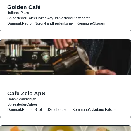
Golden Café
Italiensk
Pizza
Spisesteder
Caféer
Takeaway
Drikkesteder
Kaffebarer
Danmark
Region Nordjylland
Frederikshavn Kommune
Skagen
Cafe Zelo ApS
Dansk
Smørrebrød
Spisesteder
Caféer
Danmark
Region Sjælland
Guldborgsund Kommune
Nykøbing Falster