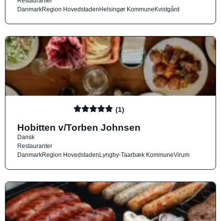
Restauranter
Danmark
Region Hovedstaden
Helsingør Kommune
Kvistgård
(1)
Hobitten v/Torben Johnsen
Dansk
Restauranter
Danmark
Region Hovedstaden
Lyngby-Taarbæk Kommune
Virum