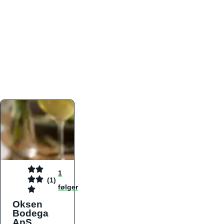
atmosfæren. Platformen er faktabaseret,
overskuelig og altid opdateret med de nyeste
informationer, hvilket gør den til det ideelle værktøj
for både lokale madelskere og turister på farten.
Find præcis den madtype og den stemning, der
passer til din næste middag, uanset hvor i landet
du befinder dig.
1
(1)
følger
Oksen
Bodega
ApS