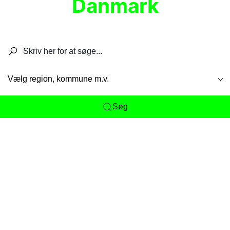
Danmark
Søg efter restauranter, spisesteder, caféer,
barer, pubber, hoteller og aktiviteter.
Vælg region, kommune m.v.
Søg
Her får du det komplette overblik
over
Danmarks mange spisesteder, caféer og
restauranter samlet ét sted. Vi gør det nemt for
dig at opdage alt fra skjulte lokale favoritter til
eksklusive gourmetoplevelser på tværs af alle
landets byer og regioner.
Søgningen er gjort enkel, så du hurtigt kan filtrere
efter madtype, lokation eller specifikke ønsker til