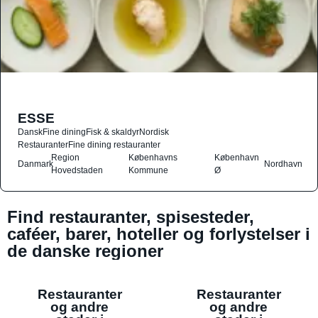
ESSE
Dansk
Fine dining
Fisk & skaldyr
Nordisk
Restauranter
Fine dining restauranter
Region
Københavns
København
Danmark
Nordhavn
Hovedstaden
Kommune
Ø
Find restauranter, spisesteder,
caféer, barer, hoteller og forlystelser i
de danske regioner
Restauranter
Restauranter
og andre
og andre