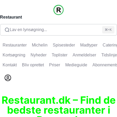
Restaurant
Lav en lynsøgning...
⌘+K
Restauranter
Michelin
Spisesteder
Madtyper
Caterin
Kortsøgning
Nyheder
Toplister
Anmeldelser
Tidslinje
Kontakt
Bliv oprettet
Priser
Medieguide
Abonnement
Restaurant.dk – Find de
bedste restauranter i