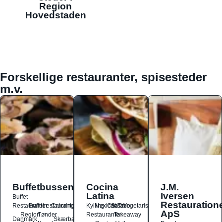
Region
Hovedstaden
Forskellige restauranter, spisesteder
m.v.
Buffetbussen
Cocina
J.M.
Latina
Iversen
Buffet
Restauration
Restauranter
Buffetrestauranter
Catering
Kylling
Mexicansk
Ost
Salat
Taco
Vegetarisk
ApS
Region
Tønder
Restauranter
Takeaway
Danmark
Skærbæk