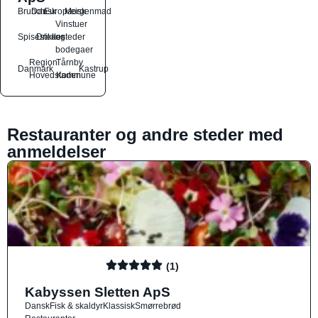
Brunch
Dansk
Europæisk
Morgenmad
Vinstuer
Spisesteder
Drikkesteder
og
bodegaer
Region
Tårnby
Danmark
Kastrup
Hovedstaden
Kommune
Restauranter og andre steder med
anmeldelser
(1)
Kabyssen Sletten ApS
Dansk
Fisk & skaldyr
Klassisk
Smørrebrød