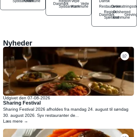
Syddanmark
Kommune
Region
Vejle
Dansk
Danmark
Vejle
Syddanmark
Kommune
Restauranter
Overnatningsst
Region
Odsherred
Danmark
Grevin
Sjælland
Kommune
Nyheder
Udgivet den 07-08-2026
Sharing Festival
Sharing Festival 2026 afholdes fra mandag 24. august til søndag
30. august 2026. Syv restauranter de...
Læs mere →