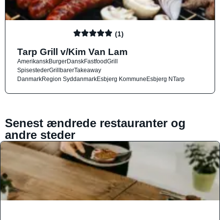
(1)
Tarp Grill v/Kim Van Lam
Amerikansk
Burger
Dansk
Fastfood
Grill
Spisesteder
Grillbarer
Takeaway
Danmark
Region Syddanmark
Esbjerg Kommune
Esbjerg N
Tarp
Senest ændrede restauranter og
andre steder