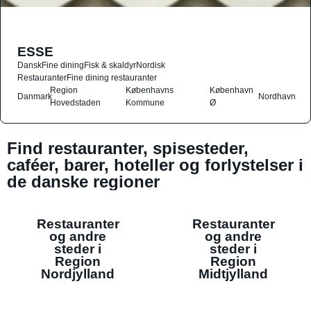
ESSE
Dansk
Fine dining
Fisk & skaldyr
Nordisk
Restauranter
Fine dining restauranter
Region
Københavns
København
Danmark
Nordhavn
Hovedstaden
Kommune
Ø
Find restauranter, spisesteder,
caféer, barer, hoteller og forlystelser i
de danske regioner
Restauranter
Restauranter
og andre
og andre
steder i
steder i
Region
Region
Nordjylland
Midtjylland