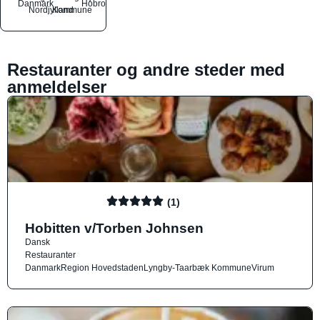
Danmark
Hobro
Nordjylland
Kommune
Restauranter og andre steder med
anmeldelser
(1)
Hobitten v/Torben Johnsen
Dansk
Restauranter
Danmark
Region Hovedstaden
Lyngby-Taarbæk Kommune
Virum