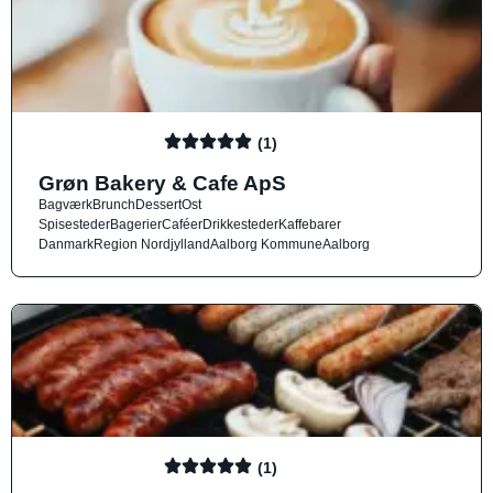
(1)
Grøn Bakery & Cafe ApS
Bagværk
Brunch
Dessert
Ost
Spisesteder
Bagerier
Caféer
Drikkesteder
Kaffebarer
Danmark
Region Nordjylland
Aalborg Kommune
Aalborg
(1)