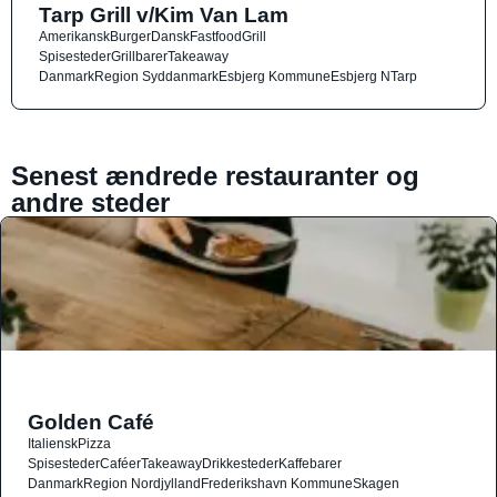
Tarp Grill v/Kim Van Lam
Amerikansk
Burger
Dansk
Fastfood
Grill
Spisesteder
Grillbarer
Takeaway
Danmark
Region Syddanmark
Esbjerg Kommune
Esbjerg N
Tarp
Senest ændrede restauranter og
andre steder
Golden Café
Italiensk
Pizza
Spisesteder
Caféer
Takeaway
Drikkesteder
Kaffebarer
Danmark
Region Nordjylland
Frederikshavn Kommune
Skagen