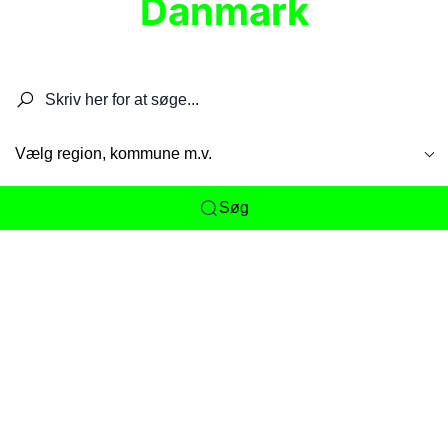
Danmark
Søg efter restauranter, spisesteder, caféer,
barer, pubber, hoteller og aktiviteter.
Vælg region, kommune m.v.
Søg
Her får du det komplette overblik
over
Danmarks mange spisesteder, caféer og
restauranter samlet ét sted. Vi gør det nemt for
dig at opdage alt fra skjulte lokale favoritter til
eksklusive gourmetoplevelser på tværs af alle
landets byer og regioner.
Søgningen er gjort enkel, så du hurtigt kan filtrere
efter madtype, lokation eller specifikke ønsker til