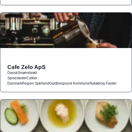
Cafe Zelo ApS
Dansk
Smørrebrød
Spisesteder
Caféer
Danmark
Region Sjælland
Guldborgsund Kommune
Nykøbing Falster