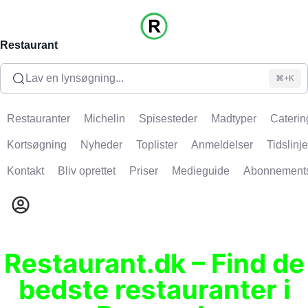
Restaurant
Lav en lynsøgning...
⌘+K
Restauranter
Michelin
Spisesteder
Madtyper
Caterin
Kortsøgning
Nyheder
Toplister
Anmeldelser
Tidslinje
Kontakt
Bliv oprettet
Priser
Medieguide
Abonnement
Restaurant.dk – Find de
bedste restauranter i