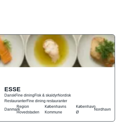
ESSE
Dansk
Fine dining
Fisk & skaldyr
Nordisk
Restauranter
Fine dining restauranter
Region
Københavns
København
Danmark
Nordhavn
Hovedstaden
Kommune
Ø