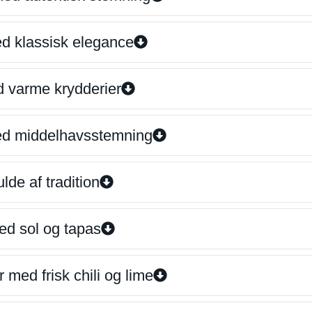
ed klassisk elegance
d varme krydderier
ed middelhavsstemning
lde af tradition
ed sol og tapas
 med frisk chili og lime