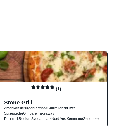
(1)
Stone Grill
Amerikansk
Burger
Fastfood
Grill
Italiensk
Pizza
Spisesteder
Grillbarer
Takeaway
Danmark
Region Syddanmark
Nordfyns Kommune
Søndersø