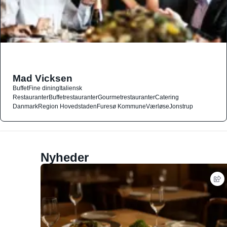
Mad Vicksen
Buffet
Fine dining
Italiensk
Restauranter
Buffetrestauranter
Gourmetrestauranter
Catering
Danmark
Region Hovedstaden
Furesø Kommune
Værløse
Jonstrup
Nyheder