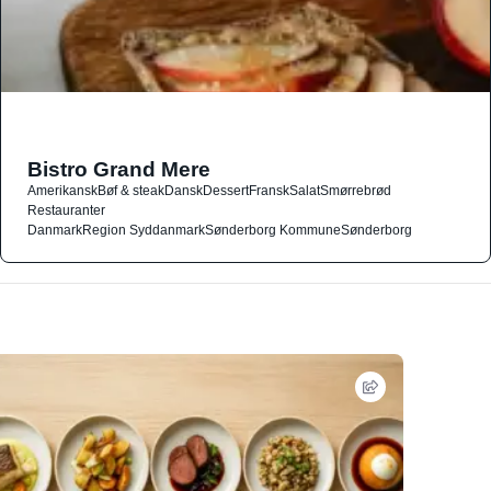
Bistro Grand Mere
Amerikansk
Bøf & steak
Dansk
Dessert
Fransk
Salat
Smørrebrød
Restauranter
Danmark
Region Syddanmark
Sønderborg Kommune
Sønderborg