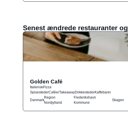
Senest ændrede restauranter og
Golden Café
Italiensk
Pizza
Spisesteder
Caféer
Takeaway
Drikkesteder
Kaffebarer
Region
Frederikshavn
Danmark
Skagen
Nordjylland
Kommune