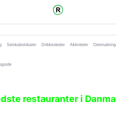
g
Selskabslokaler
Drikkesteder
Aktiviteter
Overnatning
sguide
edste restauranter i Danma
r, pubber, hoteller og aktiviteter.