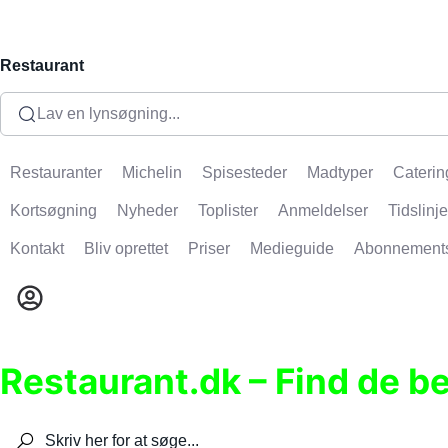
Restaurant
Lav en lynsøgning...
Restauranter
Michelin
Spisesteder
Madtyper
Caterin
Kortsøgning
Nyheder
Toplister
Anmeldelser
Tidslinje
Kontakt
Bliv oprettet
Priser
Medieguide
Abonnement
Restaurant.dk – Find de b
Søg efter restauranter, spisesteder, caféer, bare