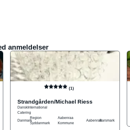
ed anmeldelser
(1)
Strandgården/Michael Riess
Dansk
International
Catering
Region
Aabenraa
Danmark
Aabenraa
Barsmark
Syddanmark
Kommune