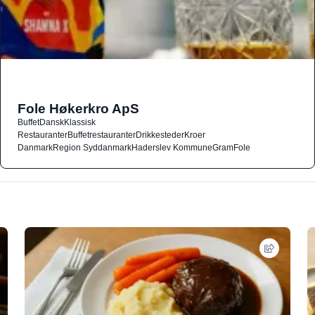
Fole Høkerkro ApS
Buffet
Dansk
Klassisk
Restauranter
Buffetrestauranter
Drikkesteder
Kroer
Danmark
Region Syddanmark
Haderslev Kommune
Gram
Fole