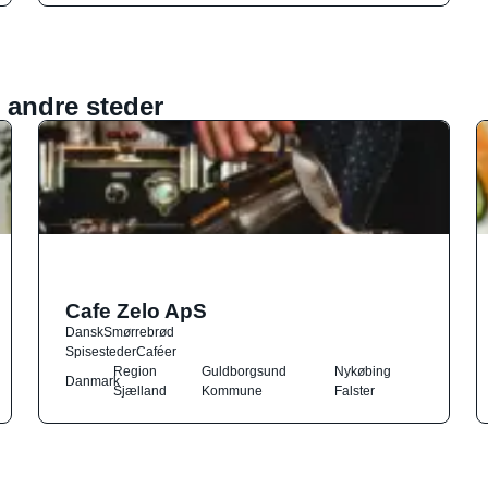
 andre steder
Cafe Zelo ApS
Dansk
Smørrebrød
Spisesteder
Caféer
Region
Guldborgsund
Nykøbing
Danmark
Sjælland
Kommune
Falster