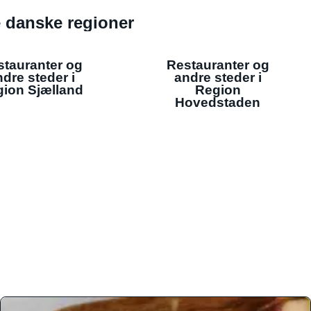
de danske regioner
stauranter og
Restauranter og
dre steder i
andre steder i
ion Sjælland
Region
Hovedstaden