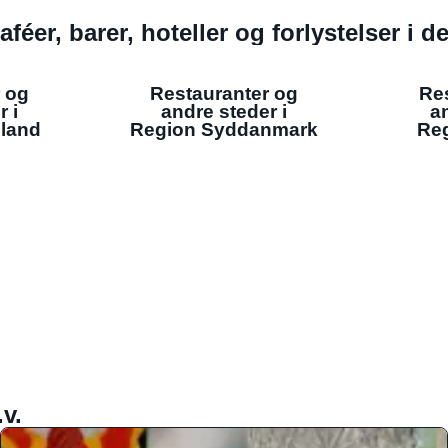
aféer, barer, hoteller og forlystelser i 
 og
Restauranter og
Re
r i
andre steder i
an
lland
Region Syddanmark
Reg
v.