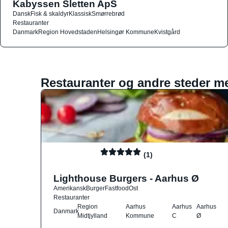
Kabyssen Sletten ApS
Dansk
Fisk & skaldyr
Klassisk
Smørrebrød
Restauranter
Danmark
Region Hovedstaden
Helsingør Kommune
Kvistgård
Restauranter og andre steder m
(1)
Lighthouse Burgers - Aarhus Ø
Amerikansk
Burger
Fastfood
Ost
Restauranter
Region
Aarhus
Aarhus
Aarhus
Danmark
Midtjylland
Kommune
C
Ø