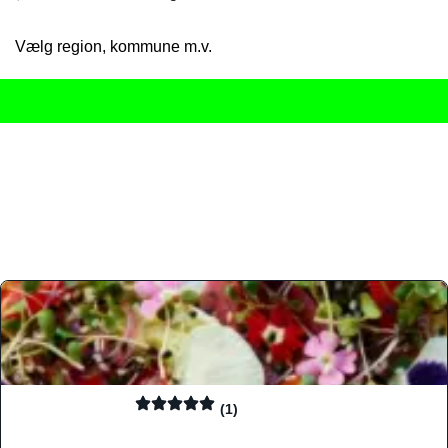
Vælg region, kommune m.v.
Her får du det komplette overblik
over Danmarks mange spisested
gourmetoplevelser på tværs af alle landets byer og regioner.
Søgningen er gjort enkel, så du hurtigt kan filtrere efter madtyp
informationer, hvilket gør den til det ideelle værktøj for både lo
Find præcis den madtype og den stemning, der passer til din næ
(1)