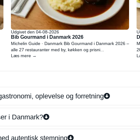
Udgivet den 04-08-2026
U
Bib Gourmand i Danmark 2026
D
Michelin Guide · Danmark Bib Gourmand i Danmark 2026 –
M
alle 27 restauranter med by, køkken og prisni...
2
Læs mere →
L
gastronomi, oplevelse og forretning
iser i Danmark?
 med autentisk stemning