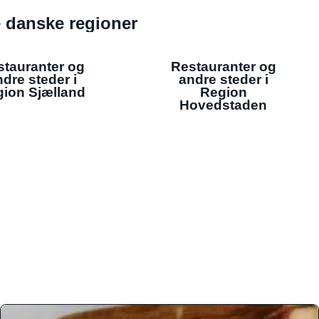
de danske regioner
stauranter og
Restauranter og
dre steder i
andre steder i
ion Sjælland
Region
Hovedstaden