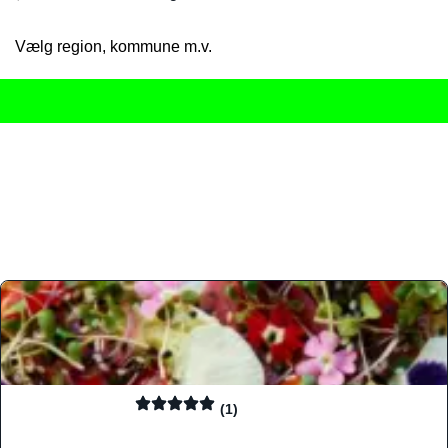
Vælg region, kommune m.v.
Her får du det komplette overblik
over Danmarks mange spisested
gourmetoplevelser på tværs af alle landets byer og regioner.
Søgningen er gjort enkel, så du hurtigt kan filtrere efter madtyp
informationer, hvilket gør den til det ideelle værktøj for både lo
Find præcis den madtype og den stemning, der passer til din næ
(1)