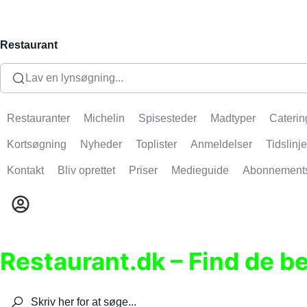
Restaurant
Lav en lynsøgning...
Restauranter
Michelin
Spisesteder
Madtyper
Caterin
Kortsøgning
Nyheder
Toplister
Anmeldelser
Tidslinje
Kontakt
Bliv oprettet
Priser
Medieguide
Abonnement
Restaurant.dk – Find de b
Søg efter restauranter, spisesteder, caféer, bare