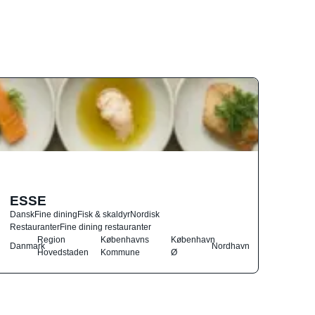
ESSE
Dansk
Fine dining
Fisk & skaldyr
Nordisk
Restauranter
Fine dining restauranter
Region
Københavns
København
Danmark
Nordhavn
Hovedstaden
Kommune
Ø