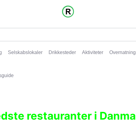
g
Selskabslokaler
Drikkesteder
Aktiviteter
Overnatning
sguide
edste restauranter i Danma
r, pubber, hoteller og aktiviteter.