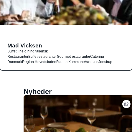
Mad Vicksen
Buffet
Fine dining
Italiensk
Restauranter
Buffetrestauranter
Gourmetrestauranter
Catering
Danmark
Region Hovedstaden
Furesø Kommune
Værløse
Jonstrup
Nyheder