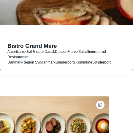
Bistro Grand Mere
Amerikansk
Bøf & steak
Dansk
Dessert
Fransk
Salat
Smørrebrød
Restauranter
Danmark
Region Syddanmark
Sønderborg Kommune
Sønderborg