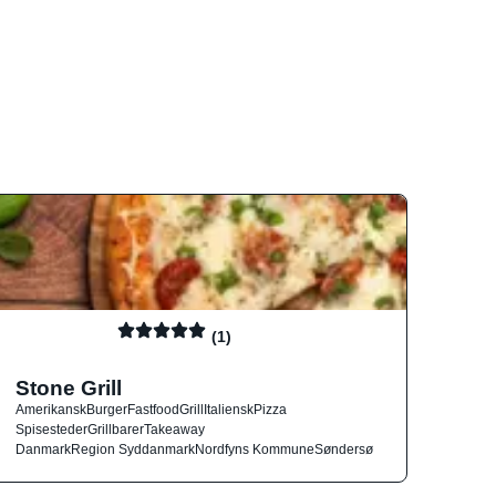
(1)
Stone Grill
Amerikansk
Burger
Fastfood
Grill
Italiensk
Pizza
Spisesteder
Grillbarer
Takeaway
Danmark
Region Syddanmark
Nordfyns Kommune
Søndersø