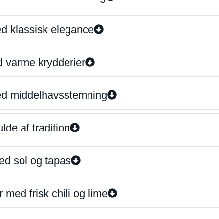
ed klassisk elegance
d varme krydderier
ed middelhavsstemning
lde af tradition
ed sol og tapas
 med frisk chili og lime