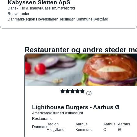
Kabyssen Sletten ApS
Dansk
Fisk & skaldyr
Klassisk
Smørrebrød
Restauranter
Danmark
Region Hovedstaden
Helsingør Kommune
Kvistgård
Restauranter og andre steder m
(1)
Lighthouse Burgers - Aarhus Ø
Amerikansk
Burger
Fastfood
Ost
Restauranter
Region
Aarhus
Aarhus
Aarhus
Danmark
Midtjylland
Kommune
C
Ø