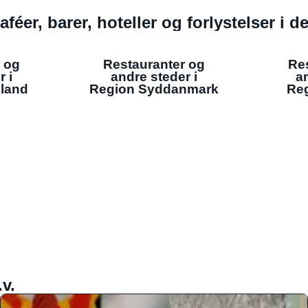
aféer, barer, hoteller og forlystelser i 
 og
Restauranter og
Re
r i
andre steder i
an
lland
Region Syddanmark
Reg
v.