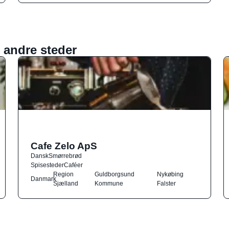
 andre steder
Cafe Zelo ApS
Dansk
Smørrebrød
Spisesteder
Caféer
Region
Guldborgsund
Nykøbing
Danmark
Sjælland
Kommune
Falster