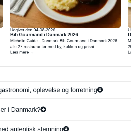
Udgivet den 04-08-2026
U
Bib Gourmand i Danmark 2026
D
Michelin Guide · Danmark Bib Gourmand i Danmark 2026 –
M
alle 27 restauranter med by, køkken og prisni...
2
Læs mere →
L
gastronomi, oplevelse og forretning
iser i Danmark?
 med autentisk stemning