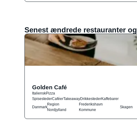
Senest ændrede restauranter og
Golden Café
Italiensk
Pizza
Spisesteder
Caféer
Takeaway
Drikkesteder
Kaffebarer
Region
Frederikshavn
Danmark
Skagen
Nordjylland
Kommune