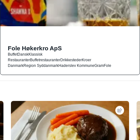
Fole Høkerkro ApS
Buffet
Dansk
Klassisk
Restauranter
Buffetrestauranter
Drikkesteder
Kroer
Danmark
Region Syddanmark
Haderslev Kommune
Gram
Fole