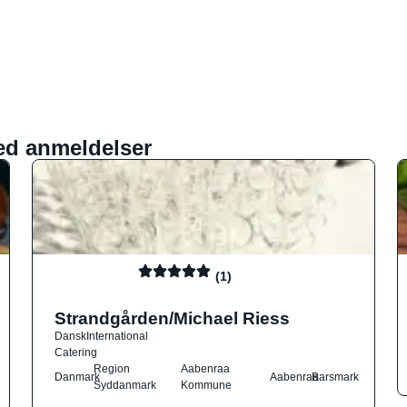
ed anmeldelser
(1)
Strandgården/Michael Riess
Dansk
International
Catering
Region
Aabenraa
Danmark
Aabenraa
Barsmark
Syddanmark
Kommune