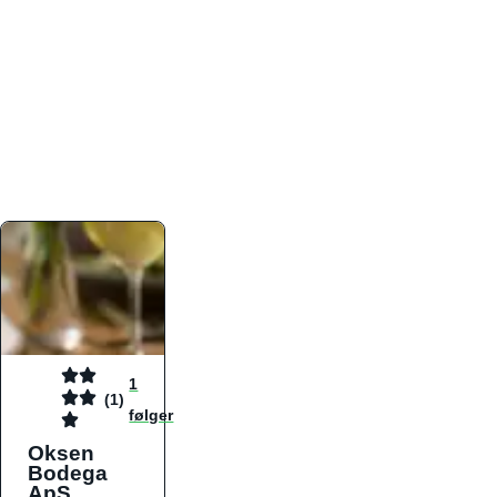
atmosfæren. Platformen er faktabaseret,
overskuelig og altid opdateret med de nyeste
informationer, hvilket gør den til det ideelle værktøj
for både lokale madelskere og turister på farten.
Find præcis den madtype og den stemning, der
passer til din næste middag, uanset hvor i landet
du befinder dig.
1
(1)
følger
Oksen
Bodega
ApS