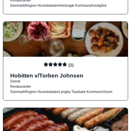
Restauranter
Danmark
Region Hovedstaden
Helsingør Kommune
Kvistgård
(1)
Hobitten v/Torben Johnsen
Dansk
Restauranter
Danmark
Region Hovedstaden
Lyngby-Taarbæk Kommune
Virum