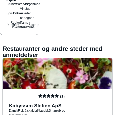
Brunch
Dansk
Europæisk
Morgenmad
Vinstuer
Spisesteder
Drikkesteder
og
bodegaer
Region
Tårnby
Danmark
Kastrup
Hovedstaden
Kommune
Restauranter og andre steder med
anmeldelser
(1)
Kabyssen Sletten ApS
Dansk
Fisk & skaldyr
Klassisk
Smørrebrød