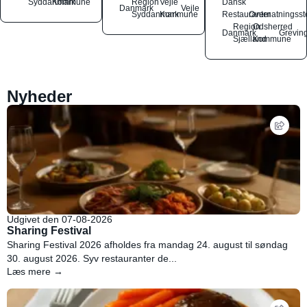
Syddanmark
Kommune
Region
Vejle
Dansk
Danmark
Vejle
Syddanmark
Kommune
Restauranter
Overnatningsst
Region
Odsherred
Danmark
Grevin
Sjælland
Kommune
Nyheder
Udgivet den 07-08-2026
Sharing Festival
Sharing Festival 2026 afholdes fra mandag 24. august til søndag
30. august 2026. Syv restauranter de...
Læs mere →