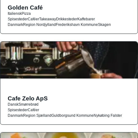
Golden Café
Italiensk
Pizza
Spisesteder
Caféer
Takeaway
Drikkesteder
Kaffebarer
Danmark
Region Nordjylland
Frederikshavn Kommune
Skagen
Cafe Zelo ApS
Dansk
Smørrebrød
Spisesteder
Caféer
Danmark
Region Sjælland
Guldborgsund Kommune
Nykøbing Falster