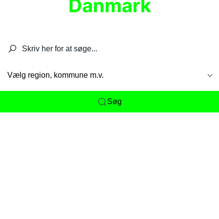
Danmark
Søg efter restauranter, spisesteder, caféer,
barer, pubber, hoteller og aktiviteter.
Vælg region, kommune m.v.
Søg
Her får du det komplette overblik
over
Danmarks mange spisesteder, caféer og
restauranter samlet ét sted. Vi gør det nemt for
dig at opdage alt fra skjulte lokale favoritter til
eksklusive gourmetoplevelser på tværs af alle
landets byer og regioner.
Søgningen er gjort enkel, så du hurtigt kan filtrere
efter madtype, lokation eller specifikke ønsker til