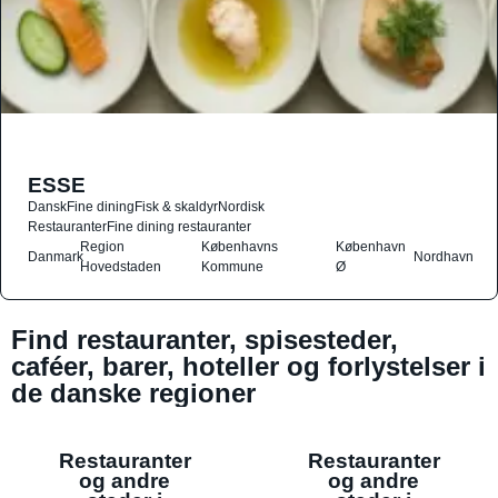
ESSE
Dansk
Fine dining
Fisk & skaldyr
Nordisk
Restauranter
Fine dining restauranter
Region
Københavns
København
Danmark
Nordhavn
Hovedstaden
Kommune
Ø
Find restauranter, spisesteder,
caféer, barer, hoteller og forlystelser i
de danske regioner
Restauranter
Restauranter
og andre
og andre