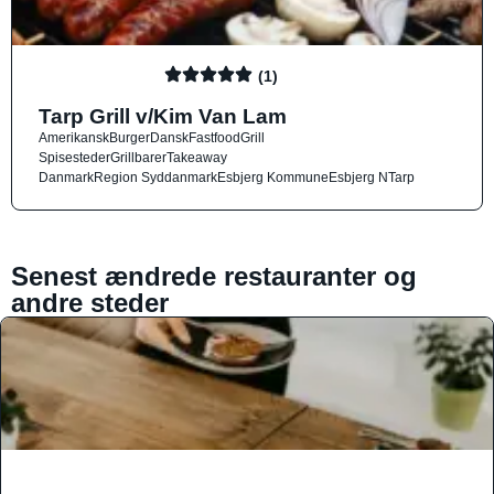
(1)
Tarp Grill v/Kim Van Lam
Amerikansk
Burger
Dansk
Fastfood
Grill
Spisesteder
Grillbarer
Takeaway
Danmark
Region Syddanmark
Esbjerg Kommune
Esbjerg N
Tarp
Senest ændrede restauranter og
andre steder