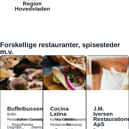
Region
Hovedstaden
Forskellige restauranter, spisesteder
m.v.
Buffetbussen
Cocina
J.M.
Latina
Iversen
Buffet
Restauration
Restauranter
Buffetrestauranter
Catering
Kylling
Mexicansk
Ost
Salat
Taco
Vegetarisk
ApS
Region
Tønder
Restauranter
Takeaway
Danmark
Skærbæk