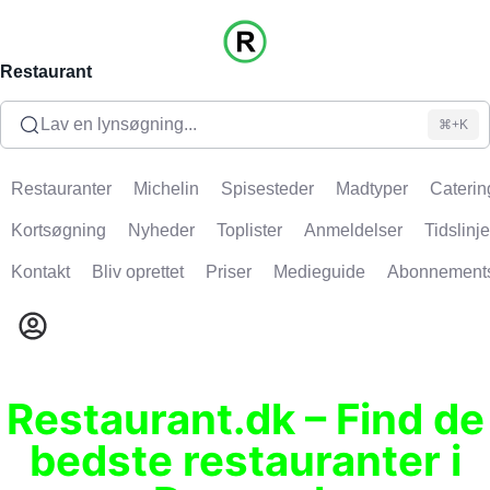
Restaurant
Lav en lynsøgning...
⌘+K
Restauranter
Michelin
Spisesteder
Madtyper
Caterin
Kortsøgning
Nyheder
Toplister
Anmeldelser
Tidslinje
Kontakt
Bliv oprettet
Priser
Medieguide
Abonnement
Restaurant.dk – Find de
bedste restauranter i