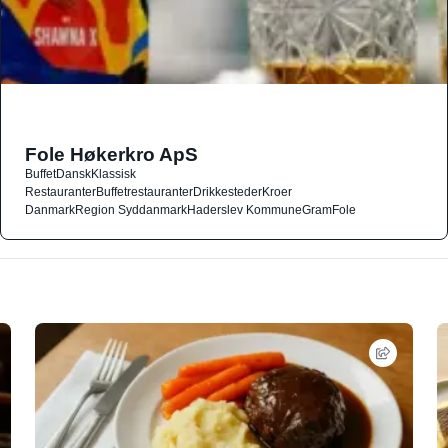
Fole Høkerkro ApS
Buffet
Dansk
Klassisk
Restauranter
Buffetrestauranter
Drikkesteder
Kroer
Danmark
Region Syddanmark
Haderslev Kommune
Gram
Fole