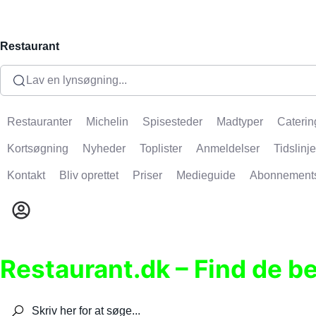
Restaurant
Lav en lynsøgning...
Restauranter
Michelin
Spisesteder
Madtyper
Caterin
Kortsøgning
Nyheder
Toplister
Anmeldelser
Tidslinje
Kontakt
Bliv oprettet
Priser
Medieguide
Abonnement
Restaurant.dk – Find de b
Søg efter restauranter, spisesteder, caféer, bare