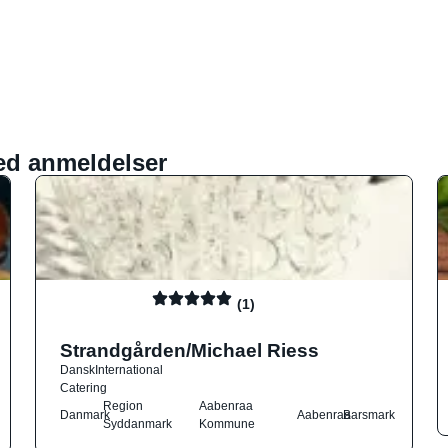
ed anmeldelser
(1)
Strandgården/Michael Riess
Dansk
International
Catering
Region
Aabenraa
Danmark
Aabenraa
Barsmark
Syddanmark
Kommune