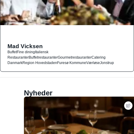
Mad Vicksen
Buffet
Fine dining
Italiensk
Restauranter
Buffetrestauranter
Gourmetrestauranter
Catering
Danmark
Region Hovedstaden
Furesø Kommune
Værløse
Jonstrup
Nyheder