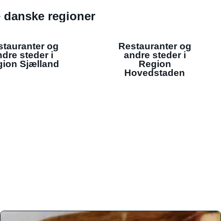
de danske regioner
stauranter og
Restauranter og
dre steder i
andre steder i
ion Sjælland
Region
Hovedstaden