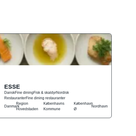
ESSE
Dansk
Fine dining
Fisk & skaldyr
Nordisk
Restauranter
Fine dining restauranter
Region
Københavns
København
Danmark
Nordhavn
Hovedstaden
Kommune
Ø