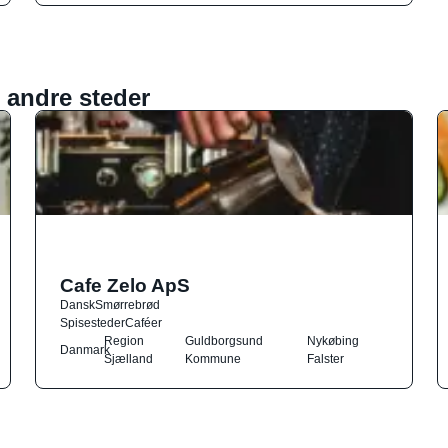
 andre steder
Cafe Zelo ApS
Dansk
Smørrebrød
Spisesteder
Caféer
Region
Guldborgsund
Nykøbing
Danmark
Sjælland
Kommune
Falster