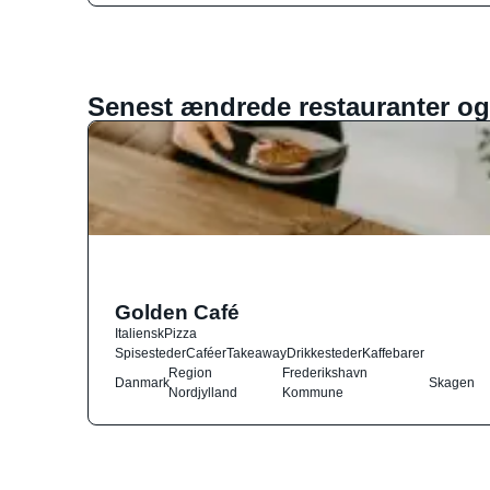
Senest ændrede restauranter og
Golden Café
Italiensk
Pizza
Spisesteder
Caféer
Takeaway
Drikkesteder
Kaffebarer
Region
Frederikshavn
Danmark
Skagen
Nordjylland
Kommune