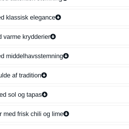
ed klassisk elegance
d varme krydderier
ed middelhavsstemning
lde af tradition
ed sol og tapas
 med frisk chili og lime