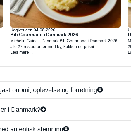
Udgivet den 04-08-2026
U
Bib Gourmand i Danmark 2026
D
Michelin Guide · Danmark Bib Gourmand i Danmark 2026 –
M
alle 27 restauranter med by, køkken og prisni...
2
Læs mere →
L
gastronomi, oplevelse og forretning
iser i Danmark?
 med autentisk stemning