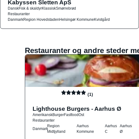
Kabyssen Sletten ApS
Dansk
Fisk & skaldyr
Klassisk
Smørrebrød
Restauranter
Danmark
Region Hovedstaden
Helsingør Kommune
Kvistgård
Restauranter og andre steder m
(1)
Lighthouse Burgers - Aarhus Ø
Amerikansk
Burger
Fastfood
Ost
Restauranter
Region
Aarhus
Aarhus
Aarhus
Danmark
Midtjylland
Kommune
C
Ø