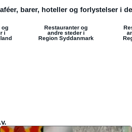
aféer, barer, hoteller og forlystelser i 
 og
Restauranter og
Re
r i
andre steder i
an
lland
Region Syddanmark
Reg
v.