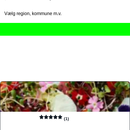
Vælg region, kommune m.v.
Her får du det komplette overblik
over Danmarks mange spisested
gourmetoplevelser på tværs af alle landets byer og regioner.
Søgningen er gjort enkel, så du hurtigt kan filtrere efter madtyp
informationer, hvilket gør den til det ideelle værktøj for både lo
Find præcis den madtype og den stemning, der passer til din næ
(1)