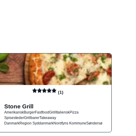
(1)
Stone Grill
Amerikansk
Burger
Fastfood
Grill
Italiensk
Pizza
Spisesteder
Grillbarer
Takeaway
Danmark
Region Syddanmark
Nordfyns Kommune
Søndersø