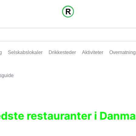
g
Selskabslokaler
Drikkesteder
Aktiviteter
Overnatning
sguide
edste restauranter i Danma
r, pubber, hoteller og aktiviteter.