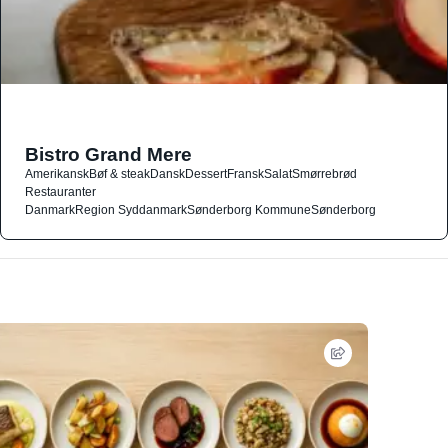
Bistro Grand Mere
Amerikansk
Bøf & steak
Dansk
Dessert
Fransk
Salat
Smørrebrød
Restauranter
Danmark
Region Syddanmark
Sønderborg Kommune
Sønderborg