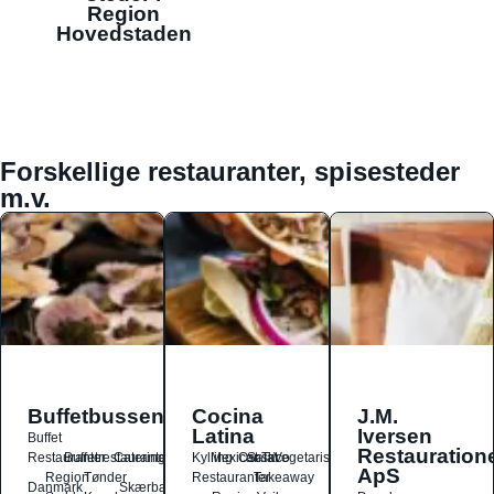
Region
Hovedstaden
Forskellige restauranter, spisesteder
m.v.
Buffetbussen
Cocina
J.M.
Latina
Iversen
Buffet
Restauration
Restauranter
Buffetrestauranter
Catering
Kylling
Mexicansk
Ost
Salat
Taco
Vegetarisk
ApS
Region
Tønder
Restauranter
Takeaway
Danmark
Skærbæk