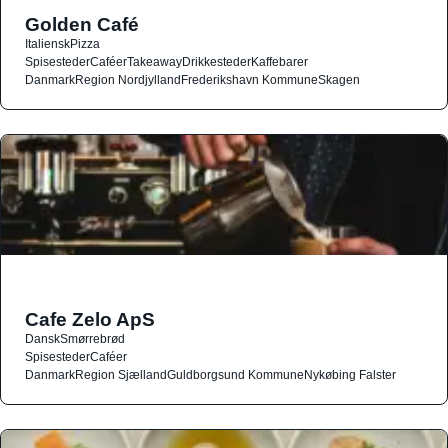
Golden Café
Italiensk
Pizza
Spisesteder
Caféer
Takeaway
Drikkesteder
Kaffebarer
Danmark
Region Nordjylland
Frederikshavn Kommune
Skagen
Cafe Zelo ApS
Dansk
Smørrebrød
Spisesteder
Caféer
Danmark
Region Sjælland
Guldborgsund Kommune
Nykøbing Falster