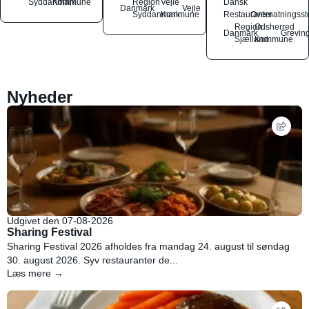
Syddanmark
Kommune
Region
Vejle
Dansk
Danmark
Vejle
Syddanmark
Kommune
Restauranter
Overnatningsst
Region
Odsherred
Danmark
Grevin
Sjælland
Kommune
Nyheder
Udgivet den 07-08-2026
Sharing Festival
Sharing Festival 2026 afholdes fra mandag 24. august til søndag
30. august 2026. Syv restauranter de...
Læs mere →