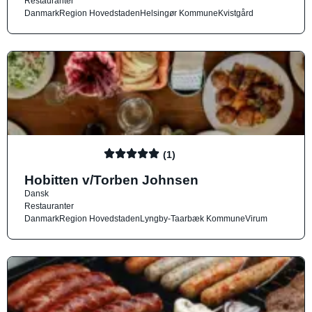
Restauranter
Danmark
Region Hovedstaden
Helsingør Kommune
Kvistgård
(1)
Hobitten v/Torben Johnsen
Dansk
Restauranter
Danmark
Region Hovedstaden
Lyngby-Taarbæk Kommune
Virum