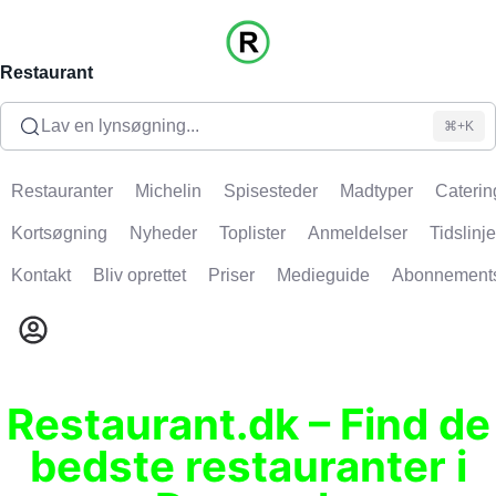
Restaurant
Lav en lynsøgning...
⌘+K
Restauranter
Michelin
Spisesteder
Madtyper
Caterin
Kortsøgning
Nyheder
Toplister
Anmeldelser
Tidslinje
Kontakt
Bliv oprettet
Priser
Medieguide
Abonnement
Restaurant.dk – Find de
bedste restauranter i