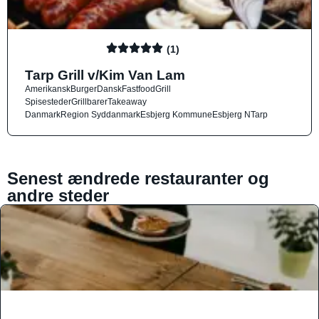
(1)
Tarp Grill v/Kim Van Lam
Amerikansk
Burger
Dansk
Fastfood
Grill
Spisesteder
Grillbarer
Takeaway
Danmark
Region Syddanmark
Esbjerg Kommune
Esbjerg N
Tarp
Senest ændrede restauranter og
andre steder