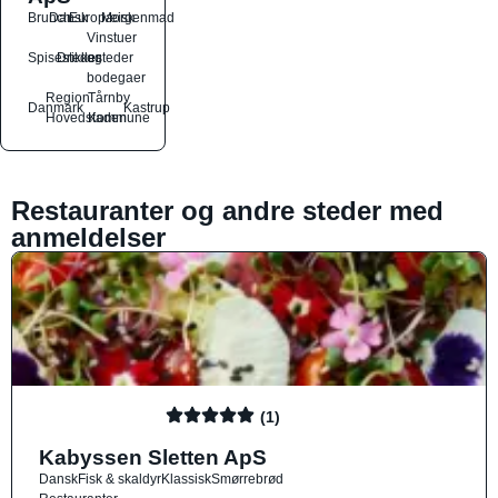
Brunch
Dansk
Europæisk
Morgenmad
Vinstuer
Spisesteder
Drikkesteder
og
bodegaer
Region
Tårnby
Danmark
Kastrup
Hovedstaden
Kommune
Restauranter og andre steder med
anmeldelser
(1)
Kabyssen Sletten ApS
Dansk
Fisk & skaldyr
Klassisk
Smørrebrød