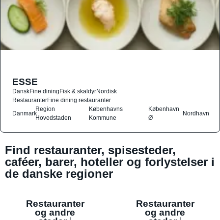
ESSE
Dansk
Fine dining
Fisk & skaldyr
Nordisk
Restauranter
Fine dining restauranter
Region
Københavns
København
Danmark
Nordhavn
Hovedstaden
Kommune
Ø
Find restauranter, spisesteder,
caféer, barer, hoteller og forlystelser i
de danske regioner
Restauranter
Restauranter
og andre
og andre