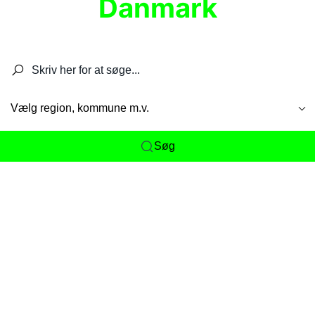
Danmark
Søg efter restauranter, spisesteder, caféer,
barer, pubber, hoteller og aktiviteter.
Vælg region, kommune m.v.
Søg
Her får du det komplette overblik
over
Danmarks mange spisesteder, caféer og
restauranter samlet ét sted. Vi gør det nemt for
dig at opdage alt fra skjulte lokale favoritter til
eksklusive gourmetoplevelser på tværs af alle
landets byer og regioner.
Søgningen er gjort enkel, så du hurtigt kan filtrere
efter madtype, lokation eller specifikke ønsker til