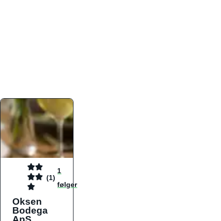
atmosfæren. Platformen er faktabaseret,
overskuelig og altid opdateret med de nyeste
informationer, hvilket gør den til det ideelle værktøj
for både lokale madelskere og turister på farten.
Find præcis den madtype og den stemning, der
passer til din næste middag, uanset hvor i landet
du befinder dig.
1
(1)
følger
Oksen
Bodega
ApS