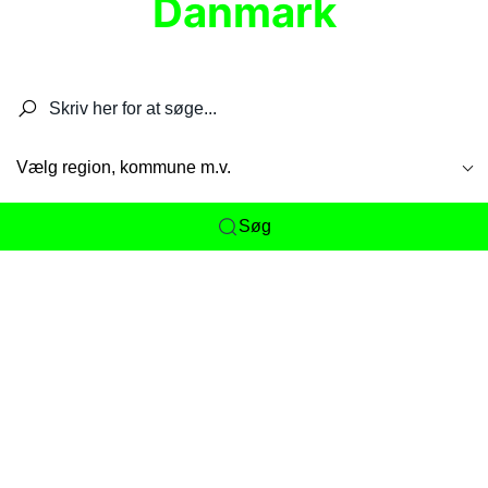
Danmark
Søg efter restauranter, spisesteder, caféer,
barer, pubber, hoteller og aktiviteter.
Vælg region, kommune m.v.
Søg
Her får du det komplette overblik
over
Danmarks mange spisesteder, caféer og
restauranter samlet ét sted. Vi gør det nemt for
dig at opdage alt fra skjulte lokale favoritter til
eksklusive gourmetoplevelser på tværs af alle
landets byer og regioner.
Søgningen er gjort enkel, så du hurtigt kan filtrere
efter madtype, lokation eller specifikke ønsker til