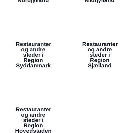
Nordjylland
Midtjylland
Restauranter
Restauranter
og andre
og andre
steder i
steder i
Region
Region
Syddanmark
Sjælland
Restauranter
og andre
steder i
Region
Hovedstaden