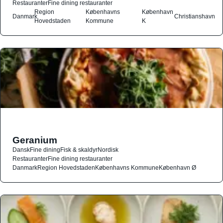
Restauranter
Fine dining restauranter
Region
Københavns
København
Danmark
Christianshavn
Hovedstaden
Kommune
K
Geranium
Dansk
Fine dining
Fisk & skaldyr
Nordisk
Restauranter
Fine dining restauranter
Danmark
Region Hovedstaden
Københavns Kommune
København Ø