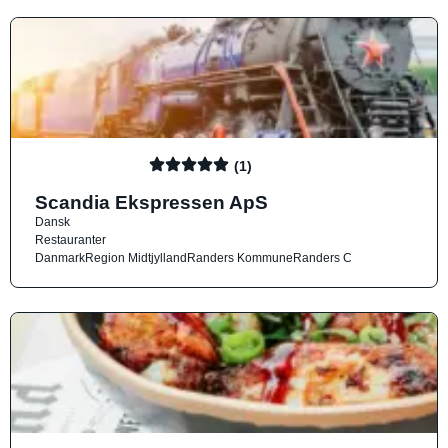
(1)
Scandia Ekspressen ApS
Dansk
Restauranter
Danmark
Region Midtjylland
Randers Kommune
Randers C