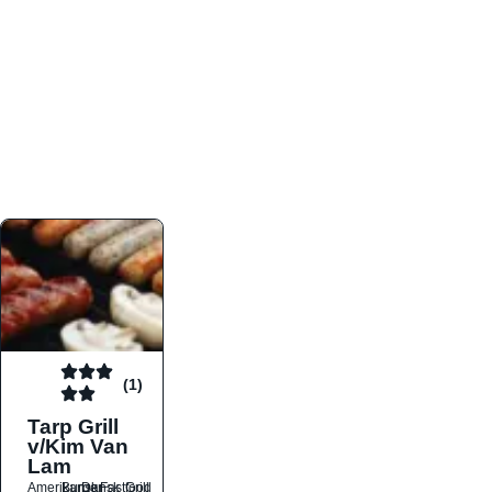
atmosfæren. Platformen er faktabaseret,
overskuelig og altid opdateret med de nyeste
informationer, hvilket gør den til det ideelle værktøj
for både lokale madelskere og turister på farten.
Find præcis den madtype og den stemning, der
passer til din næste middag, uanset hvor i landet
du befinder dig.
(1)
Tarp Grill
v/Kim Van
Lam
Amerikansk
Burger
Dansk
Fastfood
Grill