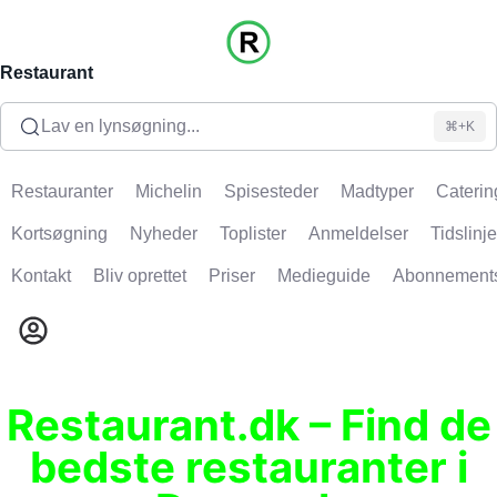
Restaurant
Lav en lynsøgning...
⌘+K
Restauranter
Michelin
Spisesteder
Madtyper
Caterin
Kortsøgning
Nyheder
Toplister
Anmeldelser
Tidslinje
Kontakt
Bliv oprettet
Priser
Medieguide
Abonnement
Restaurant.dk – Find de
bedste restauranter i