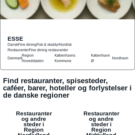
ESSE
Dansk
Fine dining
Fisk & skaldyr
Nordisk
Restauranter
Fine dining restauranter
Region
Københavns
København
Danmark
Nordhavn
Hovedstaden
Kommune
Ø
Find restauranter, spisesteder,
caféer, barer, hoteller og forlystelser i
de danske regioner
Restauranter
Restauranter
og andre
og andre
steder i
steder i
Region
Region