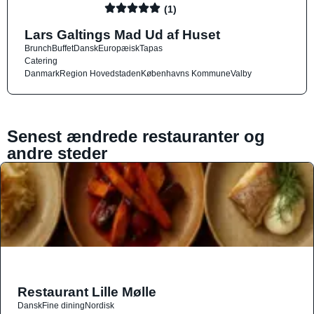
(1)
Lars Galtings Mad Ud af Huset
Brunch
Buffet
Dansk
Europæisk
Tapas
Catering
Danmark
Region Hovedstaden
Københavns Kommune
Valby
Senest ændrede restauranter og
andre steder
Restaurant Lille Mølle
Dansk
Fine dining
Nordisk