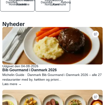
Region
Københavns
København
Region
Aalborg
Danmark
Danmark
Aalborg
Hovedstaden
Kommune
N
Nordjylland
Kommune
Nyheder
Udgivet den 04-08-2026
Bib Gourmand i Danmark 2026
Michelin Guide · Danmark Bib Gourmand i Danmark 2026 – alle 27
restauranter med by, køkken og prisni...
Læs mere →