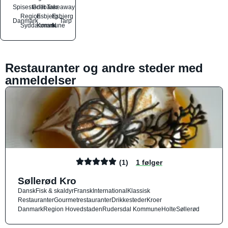
Spisesteder
Grillbarer
Takeaway
Region
Esbjerg
Esbjerg
Danmark
Tarp
Syddanmark
Kommune
N
Restauranter og andre steder med
anmeldelser
(1)
1 følger
Søllerød Kro
Dansk
Fisk & skaldyr
Fransk
International
Klassisk
Restauranter
Gourmetrestauranter
Drikkesteder
Kroer
Danmark
Region Hovedstaden
Rudersdal Kommune
Holte
Søllerød