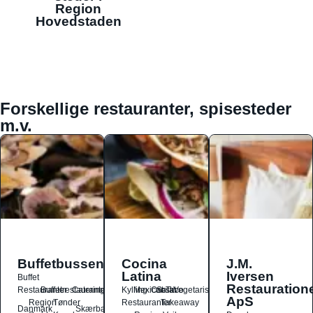
Region
Hovedstaden
Forskellige restauranter, spisesteder
m.v.
Buffetbussen
Cocina
J.M.
Latina
Iversen
Buffet
Restauration
Restauranter
Buffetrestauranter
Catering
Kylling
Mexicansk
Ost
Salat
Taco
Vegetarisk
ApS
Region
Tønder
Restauranter
Takeaway
Danmark
Skærbæk