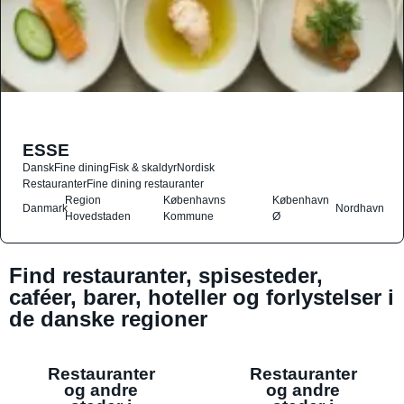
ESSE
Dansk
Fine dining
Fisk & skaldyr
Nordisk
Restauranter
Fine dining restauranter
Region
Københavns
København
Danmark
Nordhavn
Hovedstaden
Kommune
Ø
Find restauranter, spisesteder,
caféer, barer, hoteller og forlystelser i
de danske regioner
Restauranter
Restauranter
og andre
og andre