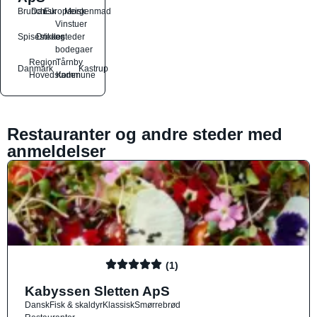
Brunch
Dansk
Europæisk
Morgenmad
Vinstuer
Spisesteder
Drikkesteder
og
bodegaer
Region
Tårnby
Danmark
Kastrup
Hovedstaden
Kommune
Restauranter og andre steder med
anmeldelser
(1)
Kabyssen Sletten ApS
Dansk
Fisk & skaldyr
Klassisk
Smørrebrød