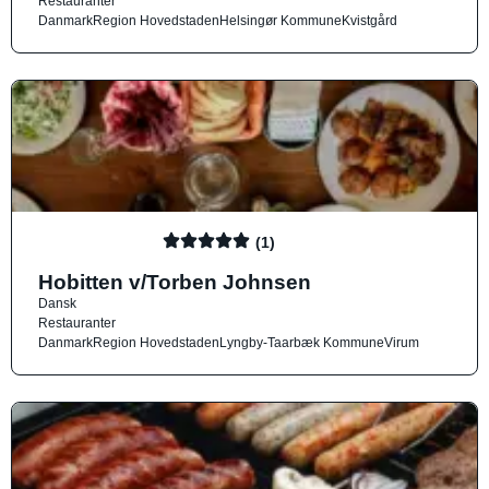
Restauranter
Danmark
Region Hovedstaden
Helsingør Kommune
Kvistgård
(1)
Hobitten v/Torben Johnsen
Dansk
Restauranter
Danmark
Region Hovedstaden
Lyngby-Taarbæk Kommune
Virum