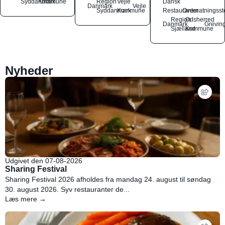
Syddanmark
Kommune
Region
Vejle
Dansk
Danmark
Vejle
Syddanmark
Kommune
Restauranter
Overnatningsst
Region
Odsherred
Danmark
Grevin
Sjælland
Kommune
Nyheder
Udgivet den 07-08-2026
Sharing Festival
Sharing Festival 2026 afholdes fra mandag 24. august til søndag
30. august 2026. Syv restauranter de...
Læs mere →