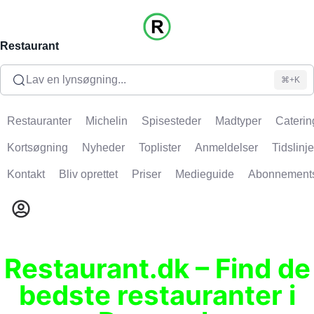
Restaurant
Lav en lynsøgning...
⌘+K
Restauranter
Michelin
Spisesteder
Madtyper
Caterin
Kortsøgning
Nyheder
Toplister
Anmeldelser
Tidslinje
Kontakt
Bliv oprettet
Priser
Medieguide
Abonnement
Restaurant.dk – Find de
bedste restauranter i