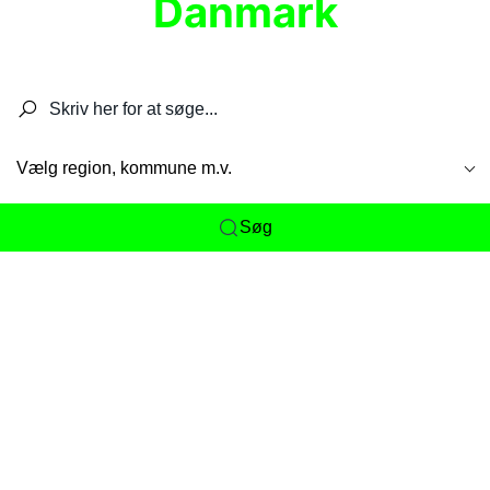
Danmark
Søg efter restauranter, spisesteder, caféer,
barer, pubber, hoteller og aktiviteter.
Vælg region, kommune m.v.
Søg
Her får du det komplette overblik
over
Danmarks mange spisesteder, caféer og
restauranter samlet ét sted. Vi gør det nemt for
dig at opdage alt fra skjulte lokale favoritter til
eksklusive gourmetoplevelser på tværs af alle
landets byer og regioner.
Søgningen er gjort enkel, så du hurtigt kan filtrere
efter madtype, lokation eller specifikke ønsker til