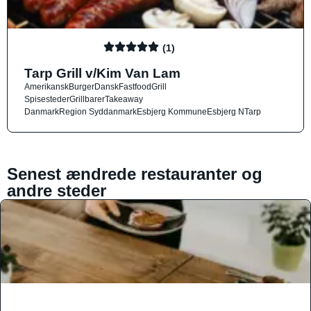
(1)
Tarp Grill v/Kim Van Lam
Amerikansk
Burger
Dansk
Fastfood
Grill
Spisesteder
Grillbarer
Takeaway
Danmark
Region Syddanmark
Esbjerg Kommune
Esbjerg N
Tarp
Senest ændrede restauranter og
andre steder