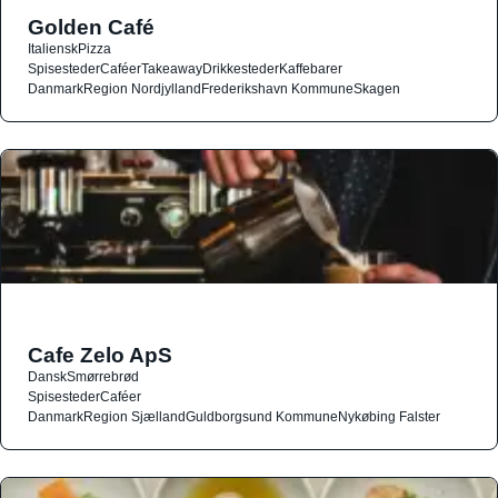
Golden Café
Italiensk
Pizza
Spisesteder
Caféer
Takeaway
Drikkesteder
Kaffebarer
Danmark
Region Nordjylland
Frederikshavn Kommune
Skagen
Cafe Zelo ApS
Dansk
Smørrebrød
Spisesteder
Caféer
Danmark
Region Sjælland
Guldborgsund Kommune
Nykøbing Falster