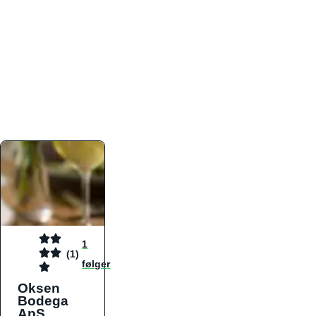
atmosfæren. Platformen er faktabaseret,
overskuelig og altid opdateret med de nyeste
informationer, hvilket gør den til det ideelle værktøj
for både lokale madelskere og turister på farten.
Find præcis den madtype og den stemning, der
passer til din næste middag, uanset hvor i landet
du befinder dig.
1
(1)
følger
Oksen
Bodega
ApS