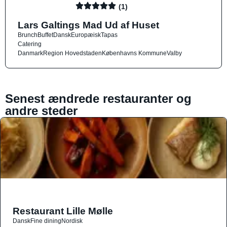
(1)
Lars Galtings Mad Ud af Huset
Brunch
Buffet
Dansk
Europæisk
Tapas
Catering
Danmark
Region Hovedstaden
Københavns Kommune
Valby
Senest ændrede restauranter og
andre steder
Restaurant Lille Mølle
Dansk
Fine dining
Nordisk