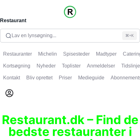
Restaurant
Lav en lynsøgning...
⌘+K
Restauranter
Michelin
Spisesteder
Madtyper
Caterin
Kortsøgning
Nyheder
Toplister
Anmeldelser
Tidslinje
Kontakt
Bliv oprettet
Priser
Medieguide
Abonnement
Restaurant.dk – Find de
bedste restauranter i