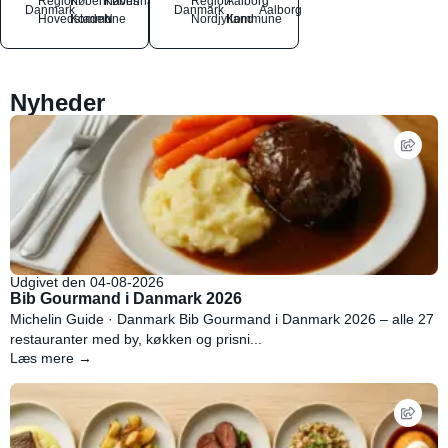
Region
Københavns
København
Region
Aalborg
Danmark
Danmark
Aalborg
Hovedstaden
Kommune
N
Nordjylland
Kommune
Nyheder
Udgivet den 04-08-2026
Bib Gourmand i Danmark 2026
Michelin Guide · Danmark Bib Gourmand i Danmark 2026 – alle 27
restauranter med by, køkken og prisni...
Læs mere →