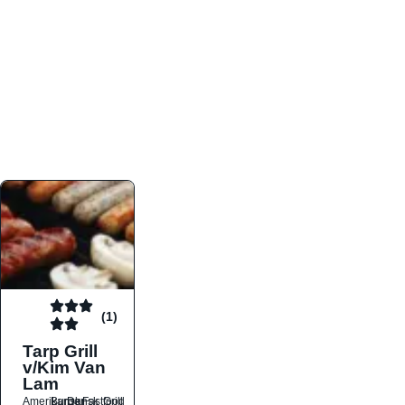
atmosfæren. Platformen er faktabaseret,
overskuelig og altid opdateret med de nyeste
informationer, hvilket gør den til det ideelle værktøj
for både lokale madelskere og turister på farten.
Find præcis den madtype og den stemning, der
passer til din næste middag, uanset hvor i landet
du befinder dig.
(1)
Tarp Grill
v/Kim Van
Lam
Amerikansk
Burger
Dansk
Fastfood
Grill