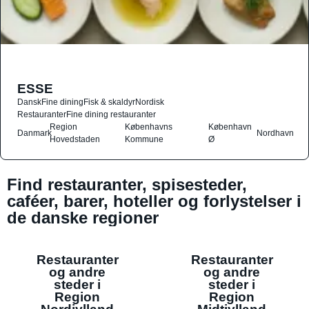
ESSE
Dansk
Fine dining
Fisk & skaldyr
Nordisk
Restauranter
Fine dining restauranter
Region
Københavns
København
Danmark
Nordhavn
Hovedstaden
Kommune
Ø
Find restauranter, spisesteder,
caféer, barer, hoteller og forlystelser i
de danske regioner
Restauranter
Restauranter
og andre
og andre
steder i
steder i
Region
Region