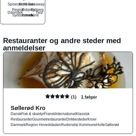
Spisesteder
Grillbarer
Takeaway
Region
Esbjerg
Esbjerg
Danmark
Tarp
Syddanmark
Kommune
N
Restauranter og andre steder med
anmeldelser
(1)
1 følger
Søllerød Kro
Dansk
Fisk & skaldyr
Fransk
International
Klassisk
Restauranter
Gourmetrestauranter
Drikkesteder
Kroer
Danmark
Region Hovedstaden
Rudersdal Kommune
Holte
Søllerød