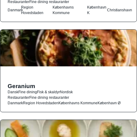
Restauranter
Fine dining restauranter
Region
Københavns
København
Danmark
Christianshavn
Hovedstaden
Kommune
K
Geranium
Dansk
Fine dining
Fisk & skaldyr
Nordisk
Restauranter
Fine dining restauranter
Danmark
Region Hovedstaden
Københavns Kommune
København Ø