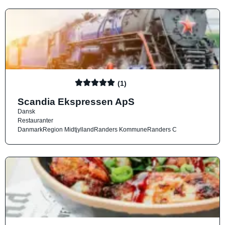
(1)
Scandia Ekspressen ApS
Dansk
Restauranter
Danmark
Region Midtjylland
Randers Kommune
Randers C