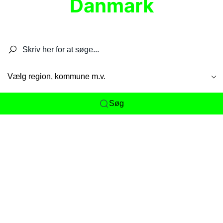
Danmark
Søg efter restauranter, spisesteder, caféer,
barer, pubber, hoteller og aktiviteter.
Vælg region, kommune m.v.
Søg
Her får du det komplette overblik
over
Danmarks mange spisesteder, caféer og
restauranter samlet ét sted. Vi gør det nemt for
dig at opdage alt fra skjulte lokale favoritter til
eksklusive gourmetoplevelser på tværs af alle
landets byer og regioner.
Søgningen er gjort enkel, så du hurtigt kan filtrere
efter madtype, lokation eller specifikke ønsker til