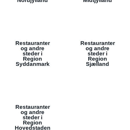
Nordjylland
Midtjylland
Restauranter
Restauranter
og andre
og andre
steder i
steder i
Region
Region
Syddanmark
Sjælland
Restauranter
og andre
steder i
Region
Hovedstaden