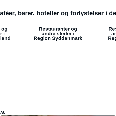
aféer, barer, hoteller og forlystelser i 
 og
Restauranter og
Re
r i
andre steder i
an
lland
Region Syddanmark
Reg
v.