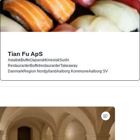
Tian Fu ApS
Asiatisk
Buffet
Japansk
Kinesisk
Sushi
Restauranter
Buffetrestauranter
Takeaway
Danmark
Region Nordjylland
Aalborg Kommune
Aalborg SV