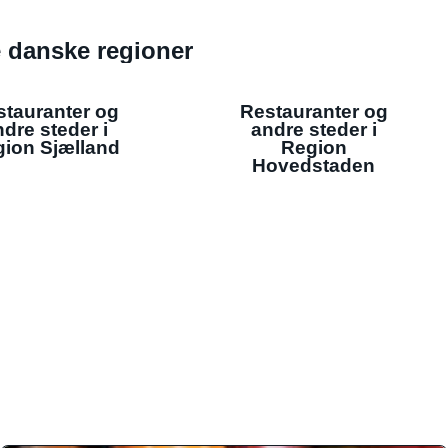
de danske regioner
stauranter og
Restauranter og
dre steder i
andre steder i
ion Sjælland
Region
Hovedstaden