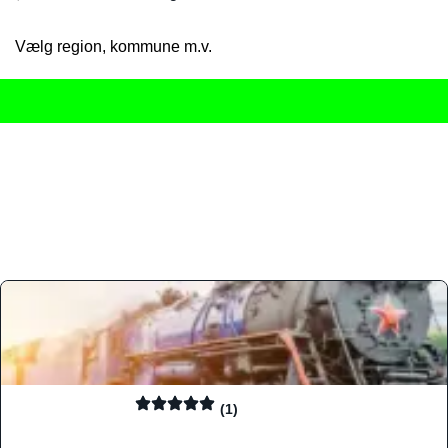
Vælg region, kommune m.v.
Her får du det komplette overblik
over Danmarks mange spisested
gourmetoplevelser på tværs af alle landets byer og regioner.
Søgningen er gjort enkel, så du hurtigt kan filtrere efter madtyp
informationer, hvilket gør den til det ideelle værktøj for både lo
Find præcis den madtype og den stemning, der passer til din næ
(1)