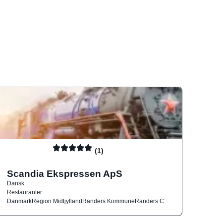
(1)
Scandia Ekspressen ApS
Dansk
Restauranter
Danmark
Region Midtjylland
Randers Kommune
Randers C