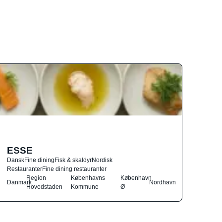
ESSE
Dansk
Fine dining
Fisk & skaldyr
Nordisk
Restauranter
Fine dining restauranter
Region
Københavns
København
Danmark
Nordhavn
Hovedstaden
Kommune
Ø