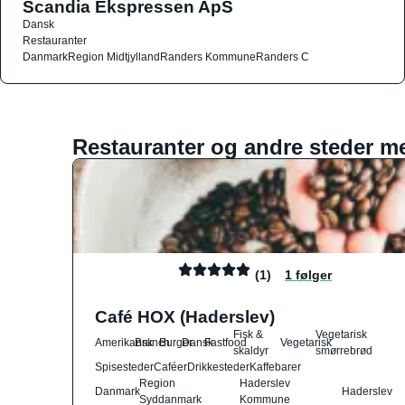
Scandia Ekspressen ApS
Dansk
Restauranter
Danmark
Region Midtjylland
Randers Kommune
Randers C
Restauranter og andre steder m
(1)
1 følger
Café HOX (Haderslev)
Fisk &
Vegetarisk
Amerikansk
Brunch
Burger
Dansk
Fastfood
Vegetarisk
skaldyr
smørrebrød
Spisesteder
Caféer
Drikkesteder
Kaffebarer
Region
Haderslev
Danmark
Haderslev
Syddanmark
Kommune