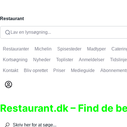
Restaurant
Lav en lynsøgning...
Restauranter
Michelin
Spisesteder
Madtyper
Caterin
Kortsøgning
Nyheder
Toplister
Anmeldelser
Tidslinje
Kontakt
Bliv oprettet
Priser
Medieguide
Abonnement
Restaurant.dk – Find de b
Søg efter restauranter, spisesteder, caféer, bare