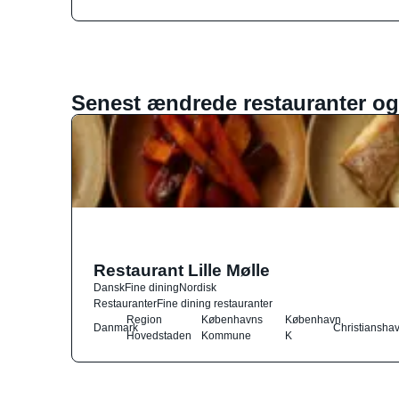
Senest ændrede restauranter og
Restaurant Lille Mølle
Dansk
Fine dining
Nordisk
Restauranter
Fine dining restauranter
Region
Københavns
København
Danmark
Christiansha
Hovedstaden
Kommune
K