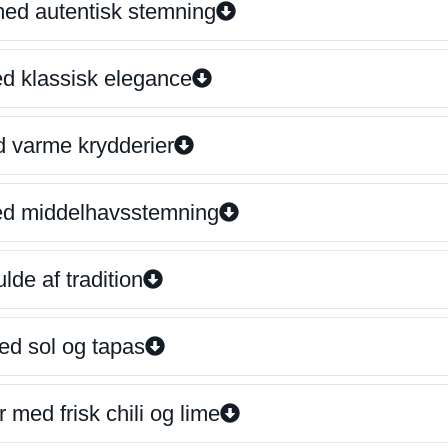
 med autentisk stemning
ed klassisk elegance
d varme krydderier
ed middelhavsstemning
lde af tradition
ed sol og tapas
 med frisk chili og lime