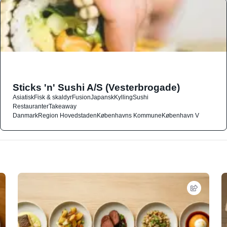
Sticks 'n' Sushi A/S (Vesterbrogade)
Asiatisk
Fisk & skaldyr
Fusion
Japansk
Kylling
Sushi
Restauranter
Takeaway
Danmark
Region Hovedstaden
Københavns Kommune
København V