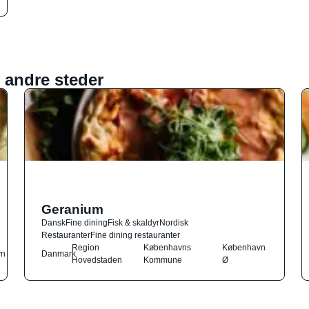
 andre steder
Geranium
Dansk
Fine dining
Fisk & skaldyr
Nordisk
Restauranter
Fine dining restauranter
Region
Københavns
København
vn
Danmark
Hovedstaden
Kommune
Ø