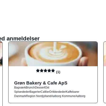
ed anmeldelser
(1)
Grøn Bakery & Cafe ApS
Bagværk
Brunch
Dessert
Ost
Spisesteder
Bagerier
Caféer
Drikkesteder
Kaffebarer
Danmark
Region Nordjylland
Aalborg Kommune
Aalborg