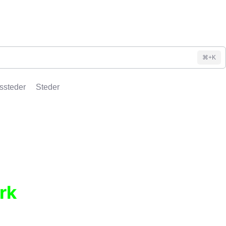
⌘+K
ssteder
Steder
rk