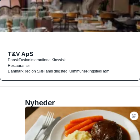
T&V ApS
Dansk
Fusion
International
Klassisk
Restauranter
Danmark
Region Sjælland
Ringsted Kommune
Ringsted
Høm
Nyheder