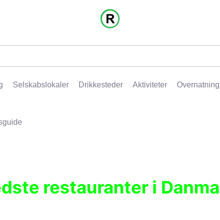
g
Selskabslokaler
Drikkesteder
Aktiviteter
Overnatning
sguide
edste restauranter i Danma
r, pubber, hoteller og aktiviteter.