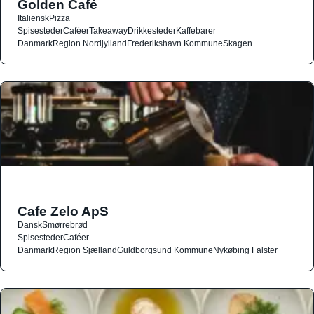
Golden Café
Italiensk
Pizza
Spisesteder
Caféer
Takeaway
Drikkesteder
Kaffebarer
Danmark
Region Nordjylland
Frederikshavn Kommune
Skagen
Cafe Zelo ApS
Dansk
Smørrebrød
Spisesteder
Caféer
Danmark
Region Sjælland
Guldborgsund Kommune
Nykøbing Falster