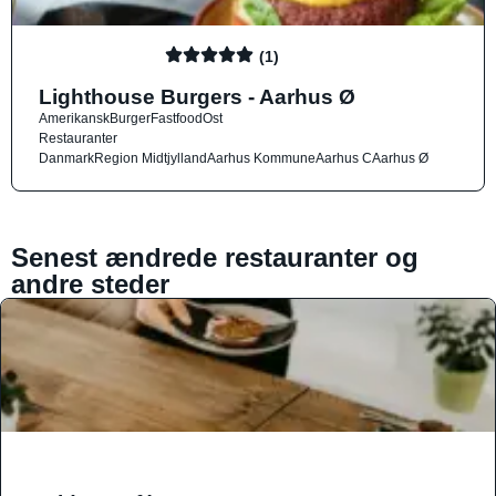
(1)
Lighthouse Burgers - Aarhus Ø
Amerikansk
Burger
Fastfood
Ost
Restauranter
Danmark
Region Midtjylland
Aarhus Kommune
Aarhus C
Aarhus Ø
Senest ændrede restauranter og
andre steder