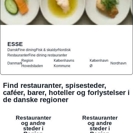
ESSE
Dansk
Fine dining
Fisk & skaldyr
Nordisk
Restauranter
Fine dining restauranter
Region
Københavns
København
Danmark
Nordhavn
Hovedstaden
Kommune
Ø
Find restauranter, spisesteder,
caféer, barer, hoteller og forlystelser i
de danske regioner
Restauranter
Restauranter
og andre
og andre
steder i
steder i