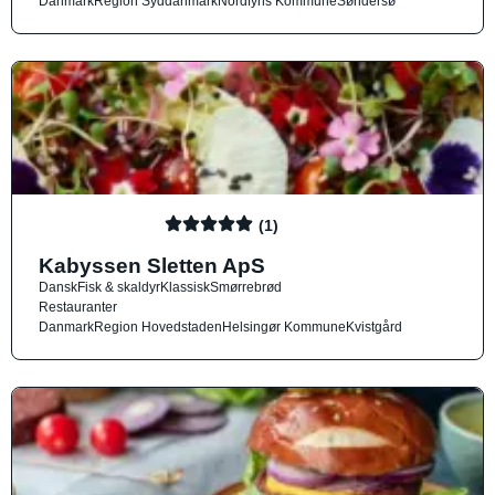
Danmark
Region Syddanmark
Nordfyns Kommune
Søndersø
(1)
Kabyssen Sletten ApS
Dansk
Fisk & skaldyr
Klassisk
Smørrebrød
Restauranter
Danmark
Region Hovedstaden
Helsingør Kommune
Kvistgård