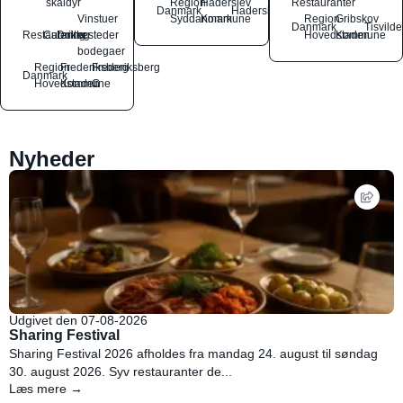
skaldyr
Region
Haderslev
Restauranter
Danmark
Haderslev
Vinstuer
Syddanmark
Kommune
Region
Gribskov
Danmark
Tisvilde
Restauranter
Catering
Drikkesteder
og
Hovedstaden
Kommune
bodegaer
Region
Frederiksberg
Frederiksberg
Danmark
Hovedstaden
Kommune
C
Nyheder
Udgivet den 07-08-2026
Sharing Festival
Sharing Festival 2026 afholdes fra mandag 24. august til søndag
30. august 2026. Syv restauranter de...
Læs mere →