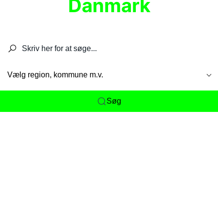
Danmark
Søg efter restauranter, spisesteder, caféer,
barer, pubber, hoteller og aktiviteter.
Vælg region, kommune m.v.
Søg
Her får du det komplette overblik
over
Danmarks mange spisesteder, caféer og
restauranter samlet ét sted. Vi gør det nemt for
dig at opdage alt fra skjulte lokale favoritter til
eksklusive gourmetoplevelser på tværs af alle
landets byer og regioner.
Søgningen er gjort enkel, så du hurtigt kan filtrere
efter madtype, lokation eller specifikke ønsker til