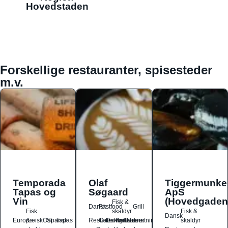
Hovedstaden
Forskellige restauranter, spisesteder
m.v.
Temporada
Olaf
Tiggermunke
Tapas og
Søgaard
ApS
Vin
(Hovedgaden
Fisk &
Dansk
Fastfood
Grill
Fisk
skaldyr
Fisk &
Dansk
Europæisk
&
Ost
Spansk
Tapas
Restauranter
Catering
Drikkesteder
Kaffebarer
Overnatningssteder
skaldyr