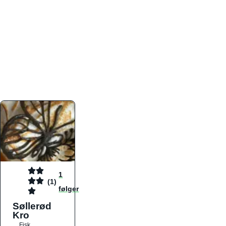
atmosfæren. Platformen er faktabaseret,
overskuelig og altid opdateret med de nyeste
informationer, hvilket gør den til det ideelle værktøj
for både lokale madelskere og turister på farten.
Find præcis den madtype og den stemning, der
passer til din næste middag, uanset hvor i landet
du befinder dig.
1
(1)
følger
Søllerød
Kro
Fisk