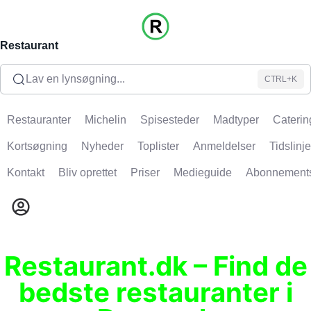
Restaurant
Lav en lynsøgning...
CTRL+K
Restauranter
Michelin
Spisesteder
Madtyper
Caterin
Kortsøgning
Nyheder
Toplister
Anmeldelser
Tidslinje
Kontakt
Bliv oprettet
Priser
Medieguide
Abonnement
Restaurant.dk – Find de
bedste restauranter i