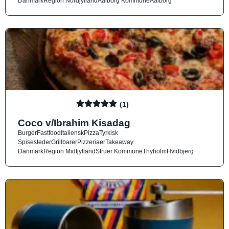
Danmark
Region Nordjylland
Aalborg Kommune
Aalborg
(1)
Coco v/Ibrahim Kisadag
Burger
Fastfood
Italiensk
Pizza
Tyrkisk
Spisesteder
Grillbarer
Pizzeriaer
Takeaway
Danmark
Region Midtjylland
Struer Kommune
Thyholm
Hvidbjerg