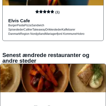
(1)
Elvis Cafe
Burger
Pasta
Pizza
Sandwich
Spisesteder
Caféer
Takeaway
Drikkesteder
Kaffebarer
Danmark
Region Nordjylland
Mariagerfjord Kommune
Hobro
Senest ændrede restauranter og
andre steder