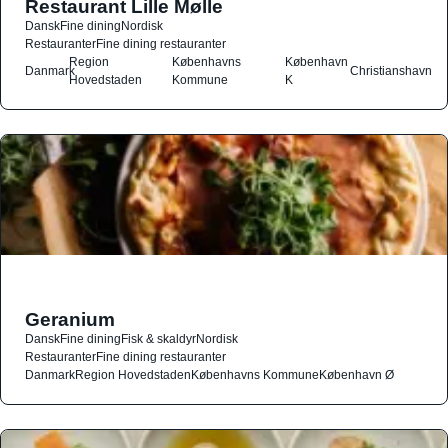
Restaurant Lille Mølle
Dansk
Fine dining
Nordisk
Restauranter
Fine dining restauranter
Region
Københavns
København
Danmark
Christianshavn
Hovedstaden
Kommune
K
Geranium
Dansk
Fine dining
Fisk & skaldyr
Nordisk
Restauranter
Fine dining restauranter
Danmark
Region Hovedstaden
Københavns Kommune
København Ø