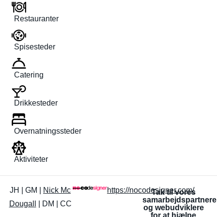
Restauranter
Spisesteder
Catering
Drikkesteder
Overnatningssteder
Aktiviteter
JH | GM |
Nick Mc
https://nocodesigner.com/
Tak til vores
samarbejdspartnere
Dougall
| DM | CC
og webudviklere
for at hjælpe