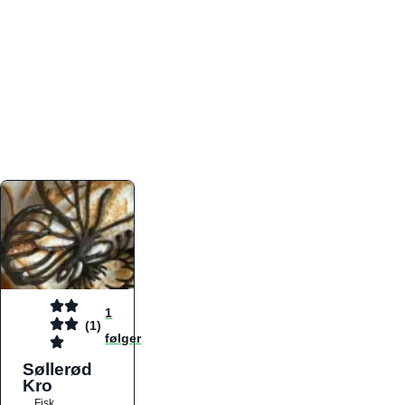
atmosfæren. Platformen er faktabaseret,
overskuelig og altid opdateret med de nyeste
informationer, hvilket gør den til det ideelle værktøj
for både lokale madelskere og turister på farten.
Find præcis den madtype og den stemning, der
passer til din næste middag, uanset hvor i landet
du befinder dig.
1
(1)
følger
Søllerød
Kro
Fisk