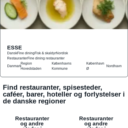
ESSE
Dansk
Fine dining
Fisk & skaldyr
Nordisk
Restauranter
Fine dining restauranter
Region
Københavns
København
Danmark
Nordhavn
Hovedstaden
Kommune
Ø
Find restauranter, spisesteder,
caféer, barer, hoteller og forlystelser i
de danske regioner
Restauranter
Restauranter
og andre
og andre