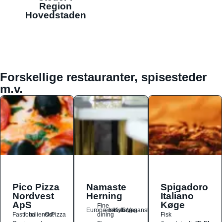
Region
Hovedstaden
Forskellige restauranter, spisesteder
m.v.
Pico Pizza
Namaste
Spigadoro
Nordvest
Herning
Italiano
ApS
Køge
Fine
Europæisk
Indisk
Kylling
Tapas
Vegansk
Fastfood
Italiensk
Ost
Pizza
dining
Fisk