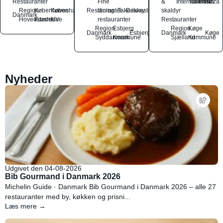
Restauranter
Fine
&
International
Italiensk
Pasta
Pizza
Region
Københavns
København
Restauranter
dining
Takeaway
Drikkesteder
skaldyr
Danmark
Hovedstaden
Kommune
NV
restauranter
Restauranter
Region
Esbjerg
Region
Køge
Danmark
Esbjerg
Danmark
Køge
Syddanmark
Kommune
Sjælland
Kommune
Nyheder
Udgivet den 04-08-2026
Bib Gourmand i Danmark 2026
Michelin Guide · Danmark Bib Gourmand i Danmark 2026 – alle 27
restauranter med by, køkken og prisni...
Læs mere →