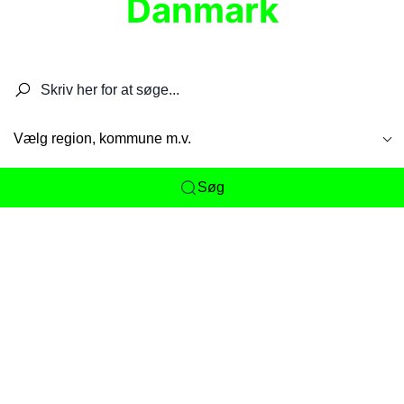
Danmark
Søg efter restauranter, spisesteder, caféer,
barer, pubber, hoteller og aktiviteter.
Vælg region, kommune m.v.
Søg
Her får du det komplette overblik
over
Danmarks mange spisesteder, caféer og
restauranter samlet ét sted. Vi gør det nemt for
dig at opdage alt fra skjulte lokale favoritter til
eksklusive gourmetoplevelser på tværs af alle
landets byer og regioner.
Søgningen er gjort enkel, så du hurtigt kan filtrere
efter madtype, lokation eller specifikke ønsker til