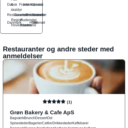
Dansk
&
Fransk
International
Klassisk
skaldyr
Restauranter
Gourmetrestauranter
Drikkesteder
Kroer
Region
Rudersdal
Danmark
Holte
Søllerød
Hovedstaden
Kommune
Restauranter og andre steder med
anmeldelser
(1)
Grøn Bakery & Cafe ApS
Bagværk
Brunch
Dessert
Ost
Spisesteder
Bagerier
Caféer
Drikkesteder
Kaffebarer