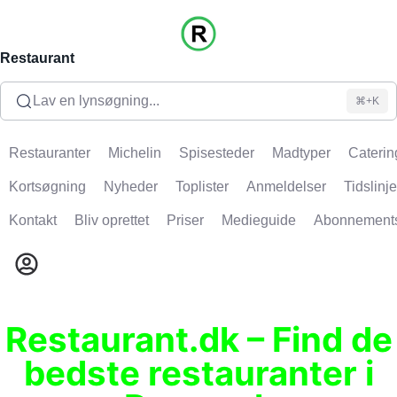
Restaurant
Lav en lynsøgning...
⌘+K
Restauranter
Michelin
Spisesteder
Madtyper
Caterin
Kortsøgning
Nyheder
Toplister
Anmeldelser
Tidslinje
Kontakt
Bliv oprettet
Priser
Medieguide
Abonnement
Restaurant.dk – Find de
bedste restauranter i