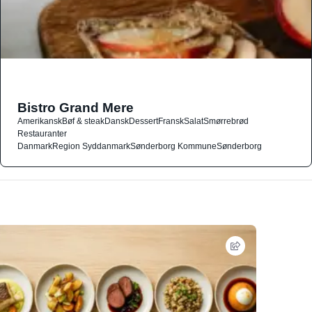
Bistro Grand Mere
Amerikansk
Bøf & steak
Dansk
Dessert
Fransk
Salat
Smørrebrød
Restauranter
Danmark
Region Syddanmark
Sønderborg Kommune
Sønderborg