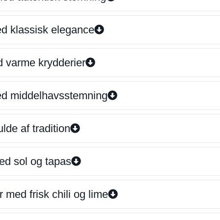
ed klassisk elegance
d varme krydderier
ed middelhavsstemning
lde af tradition
ed sol og tapas
 med frisk chili og lime