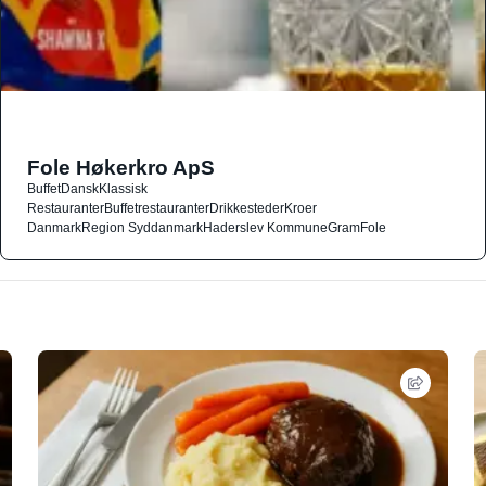
Fole Høkerkro ApS
Buffet
Dansk
Klassisk
Restauranter
Buffetrestauranter
Drikkesteder
Kroer
Danmark
Region Syddanmark
Haderslev Kommune
Gram
Fole