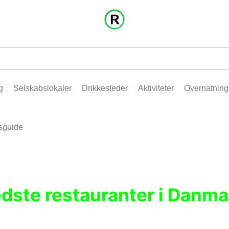
g
Selskabslokaler
Drikkesteder
Aktiviteter
Overnatning
sguide
edste restauranter i Danma
r, pubber, hoteller og aktiviteter.