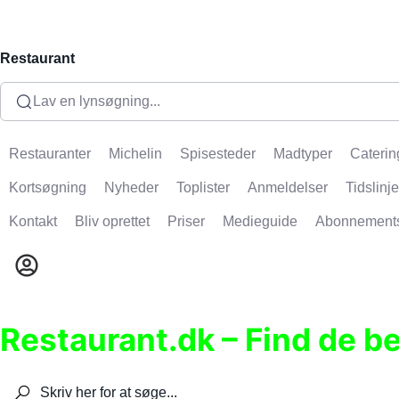
Restaurant
Lav en lynsøgning...
Restauranter
Michelin
Spisesteder
Madtyper
Caterin
Kortsøgning
Nyheder
Toplister
Anmeldelser
Tidslinje
Kontakt
Bliv oprettet
Priser
Medieguide
Abonnement
Restaurant.dk – Find de b
Søg efter restauranter, spisesteder, caféer, bare