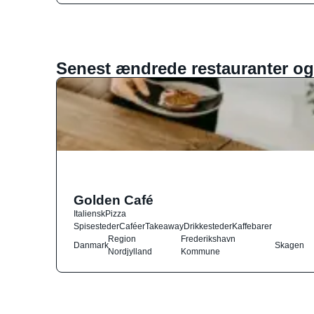
Senest ændrede restauranter og
Golden Café
Italiensk
Pizza
Spisesteder
Caféer
Takeaway
Drikkesteder
Kaffebarer
Region
Frederikshavn
Danmark
Skagen
Nordjylland
Kommune