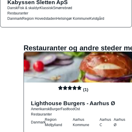
Kabyssen Sletten ApS
Dansk
Fisk & skaldyr
Klassisk
Smørrebrød
Restauranter
Danmark
Region Hovedstaden
Helsingør Kommune
Kvistgård
Restauranter og andre steder m
(1)
Lighthouse Burgers - Aarhus Ø
Amerikansk
Burger
Fastfood
Ost
Restauranter
Region
Aarhus
Aarhus
Aarhus
Danmark
Midtjylland
Kommune
C
Ø