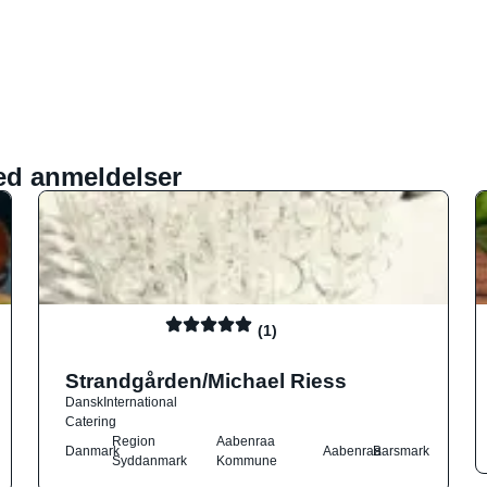
ed anmeldelser
(1)
Strandgården/Michael Riess
Dansk
International
Catering
Region
Aabenraa
Danmark
Aabenraa
Barsmark
Syddanmark
Kommune