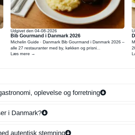
Udgivet den 04-08-2026
U
Bib Gourmand i Danmark 2026
D
Michelin Guide · Danmark Bib Gourmand i Danmark 2026 –
M
alle 27 restauranter med by, køkken og prisni...
2
Læs mere →
L
gastronomi, oplevelse og forretning
iser i Danmark?
 med autentisk stemning