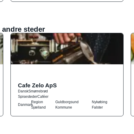
 andre steder
Cafe Zelo ApS
Dansk
Smørrebrød
Spisesteder
Caféer
Region
Guldborgsund
Nykøbing
Danmark
Sjælland
Kommune
Falster