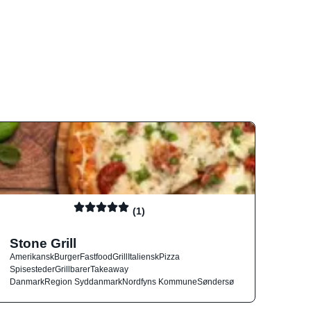
(1)
Stone Grill
Amerikansk
Burger
Fastfood
Grill
Italiensk
Pizza
Spisesteder
Grillbarer
Takeaway
Danmark
Region Syddanmark
Nordfyns Kommune
Søndersø