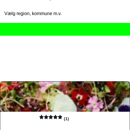
Vælg region, kommune m.v.
Her får du det komplette overblik
over Danmarks mange spisested
gourmetoplevelser på tværs af alle landets byer og regioner.
Søgningen er gjort enkel, så du hurtigt kan filtrere efter madtyp
informationer, hvilket gør den til det ideelle værktøj for både lo
Find præcis den madtype og den stemning, der passer til din næ
(1)