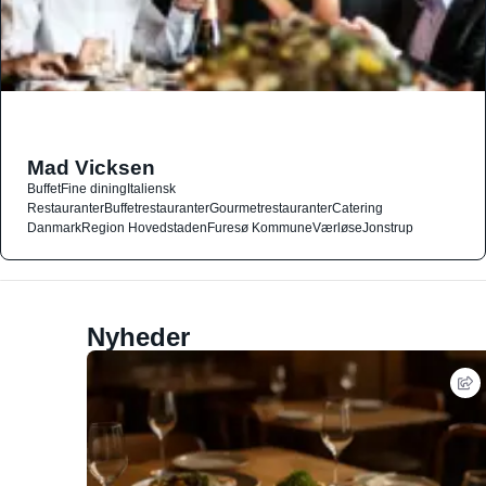
Mad Vicksen
Buffet
Fine dining
Italiensk
Restauranter
Buffetrestauranter
Gourmetrestauranter
Catering
Danmark
Region Hovedstaden
Furesø Kommune
Værløse
Jonstrup
Nyheder