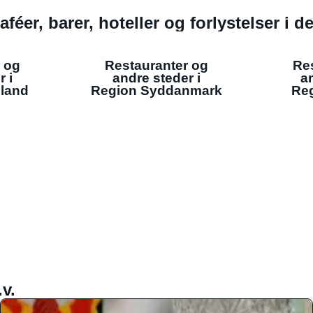
aféer, barer, hoteller og forlystelser i 
 og
Restauranter og
Re
r i
andre steder i
an
lland
Region Syddanmark
Reg
v.