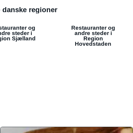
de danske regioner
stauranter og
Restauranter og
dre steder i
andre steder i
ion Sjælland
Region
Hovedstaden