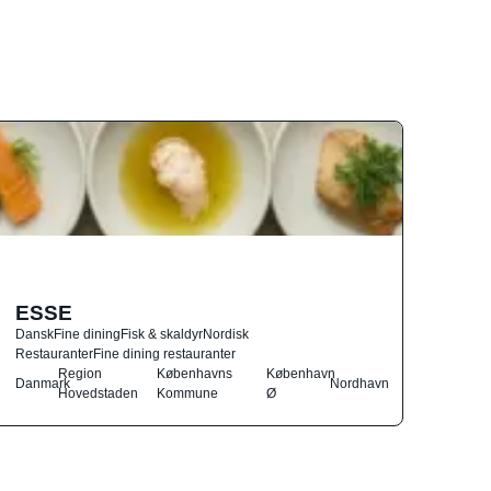
ESSE
Dansk
Fine dining
Fisk & skaldyr
Nordisk
Restauranter
Fine dining restauranter
Region
Københavns
København
Danmark
Nordhavn
Hovedstaden
Kommune
Ø