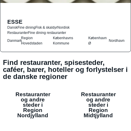
ESSE
Dansk
Fine dining
Fisk & skaldyr
Nordisk
Restauranter
Fine dining restauranter
Region
Københavns
København
Danmark
Nordhavn
Hovedstaden
Kommune
Ø
Find restauranter, spisesteder,
caféer, barer, hoteller og forlystelser i
de danske regioner
Restauranter
Restauranter
og andre
og andre
steder i
steder i
Region
Region
Nordjylland
Midtjylland