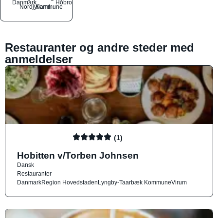
Danmark
Hobro
Nordjylland
Kommune
Restauranter og andre steder med
anmeldelser
(1)
Hobitten v/Torben Johnsen
Dansk
Restauranter
Danmark
Region Hovedstaden
Lyngby-Taarbæk Kommune
Virum