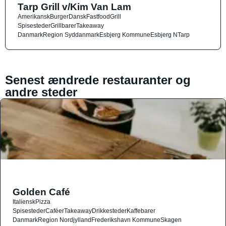
Tarp Grill v/Kim Van Lam
Amerikansk
Burger
Dansk
Fastfood
Grill
Spisesteder
Grillbarer
Takeaway
Danmark
Region Syddanmark
Esbjerg Kommune
Esbjerg N
Tarp
Senest ændrede restauranter og
andre steder
Golden Café
Italiensk
Pizza
Spisesteder
Caféer
Takeaway
Drikkesteder
Kaffebarer
Danmark
Region Nordjylland
Frederikshavn Kommune
Skagen