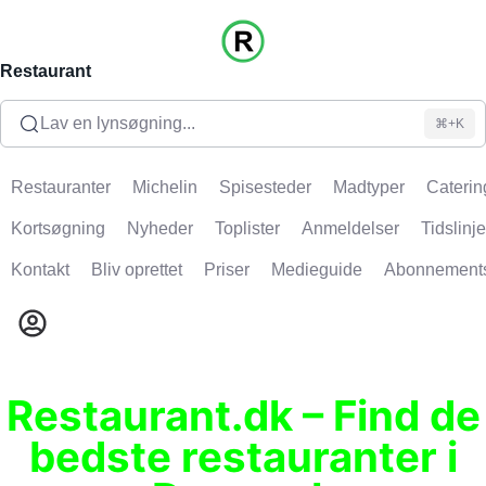
Restaurant
Lav en lynsøgning...
⌘+K
Restauranter
Michelin
Spisesteder
Madtyper
Caterin
Kortsøgning
Nyheder
Toplister
Anmeldelser
Tidslinje
Kontakt
Bliv oprettet
Priser
Medieguide
Abonnement
Restaurant.dk – Find de
bedste restauranter i