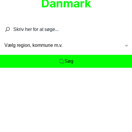
Danmark
Søg efter restauranter, spisesteder, caféer,
barer, pubber, hoteller og aktiviteter.
Vælg region, kommune m.v.
Søg
Her får du det komplette overblik
over
Danmarks mange spisesteder, caféer og
restauranter samlet ét sted. Vi gør det nemt for
dig at opdage alt fra skjulte lokale favoritter til
eksklusive gourmetoplevelser på tværs af alle
landets byer og regioner.
Søgningen er gjort enkel, så du hurtigt kan filtrere
efter madtype, lokation eller specifikke ønsker til