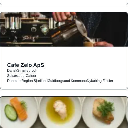
Cafe Zelo ApS
Dansk
Smørrebrød
Spisesteder
Caféer
Danmark
Region Sjælland
Guldborgsund Kommune
Nykøbing Falster