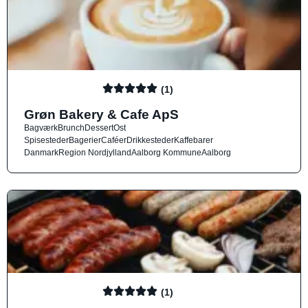
(1)
Grøn Bakery & Cafe ApS
Bagværk
Brunch
Dessert
Ost
Spisesteder
Bagerier
Caféer
Drikkesteder
Kaffebarer
Danmark
Region Nordjylland
Aalborg Kommune
Aalborg
(1)