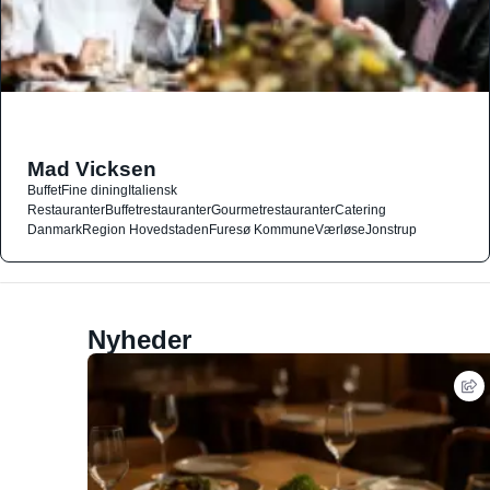
Mad Vicksen
Buffet
Fine dining
Italiensk
Restauranter
Buffetrestauranter
Gourmetrestauranter
Catering
Danmark
Region Hovedstaden
Furesø Kommune
Værløse
Jonstrup
Nyheder