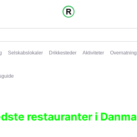
g
Selskabslokaler
Drikkesteder
Aktiviteter
Overnatning
sguide
edste restauranter i Danma
r, pubber, hoteller og aktiviteter.