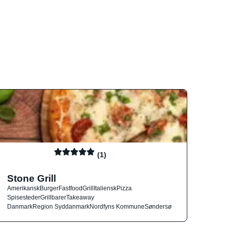
(1)
Stone Grill
Amerikansk
Burger
Fastfood
Grill
Italiensk
Pizza
Spisesteder
Grillbarer
Takeaway
Danmark
Region Syddanmark
Nordfyns Kommune
Søndersø