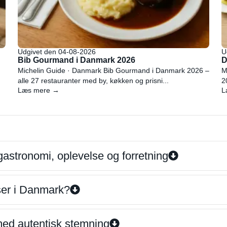
Udgivet den 04-08-2026
U
Bib Gourmand i Danmark 2026
D
Michelin Guide · Danmark Bib Gourmand i Danmark 2026 –
M
alle 27 restauranter med by, køkken og prisni...
2
Læs mere →
L
gastronomi, oplevelse og forretning
iser i Danmark?
 med autentisk stemning