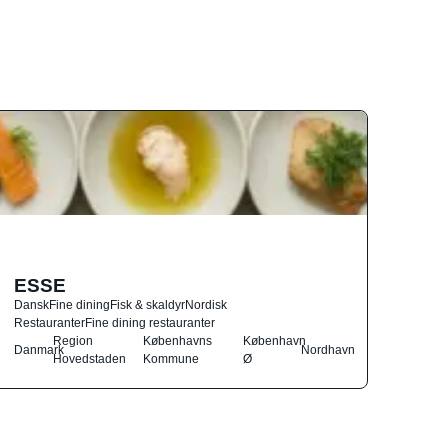
ESSE
Dansk
Fine dining
Fisk & skaldyr
Nordisk
Restauranter
Fine dining restauranter
Region
Københavns
København
Danmark
Nordhavn
Hovedstaden
Kommune
Ø