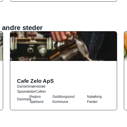
 andre steder
Cafe Zelo ApS
Dansk
Smørrebrød
Spisesteder
Caféer
Region
Guldborgsund
Nykøbing
Danmark
Sjælland
Kommune
Falster