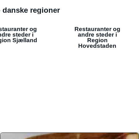
de danske regioner
stauranter og
Restauranter og
dre steder i
andre steder i
ion Sjælland
Region
Hovedstaden