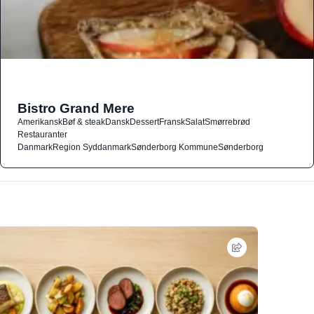
Bistro Grand Mere
Amerikansk
Bøf & steak
Dansk
Dessert
Fransk
Salat
Smørrebrød
Restauranter
Danmark
Region Syddanmark
Sønderborg Kommune
Sønderborg