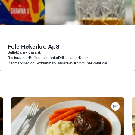
Fole Høkerkro ApS
Buffet
Dansk
Klassisk
Restauranter
Buffetrestauranter
Drikkesteder
Kroer
Danmark
Region Syddanmark
Haderslev Kommune
Gram
Fole