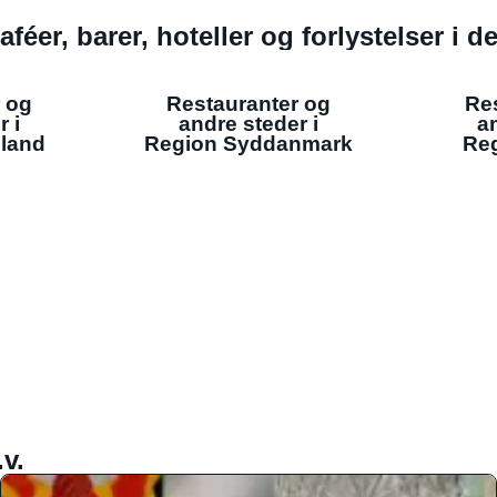
aféer, barer, hoteller og forlystelser i 
 og
Restauranter og
Re
r i
andre steder i
an
lland
Region Syddanmark
Reg
v.