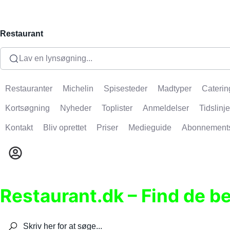
Restaurant
Lav en lynsøgning...
Restauranter
Michelin
Spisesteder
Madtyper
Caterin
Kortsøgning
Nyheder
Toplister
Anmeldelser
Tidslinje
Kontakt
Bliv oprettet
Priser
Medieguide
Abonnement
Restaurant.dk – Find de b
Søg efter restauranter, spisesteder, caféer, bare