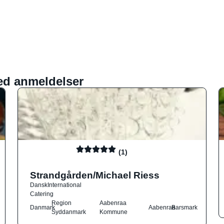
ed anmeldelser
(1)
Strandgården/Michael Riess
Dansk
International
Catering
Region
Aabenraa
Danmark
Aabenraa
Barsmark
Syddanmark
Kommune