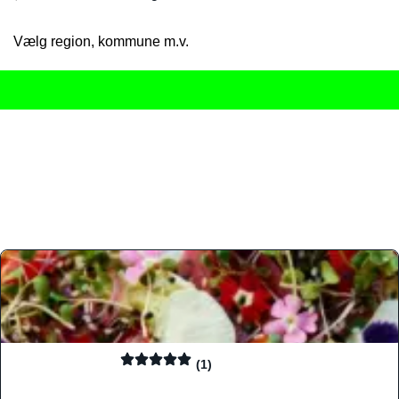
Vælg region, kommune m.v.
Her får du det komplette overblik
over Danmarks mange spisested
gourmetoplevelser på tværs af alle landets byer og regioner.
Søgningen er gjort enkel, så du hurtigt kan filtrere efter madtyp
informationer, hvilket gør den til det ideelle værktøj for både lo
Find præcis den madtype og den stemning, der passer til din næ
(1)