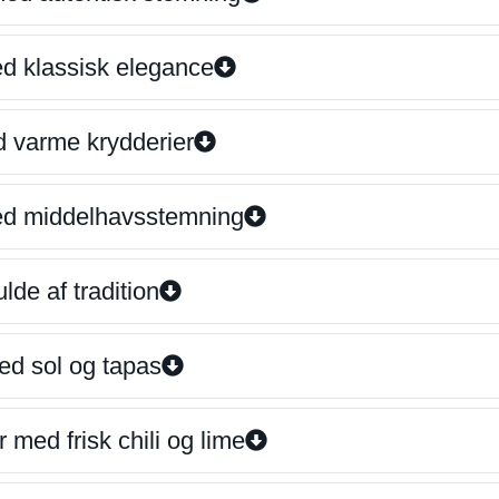
ed klassisk elegance
d varme krydderier
ed middelhavsstemning
lde af tradition
ed sol og tapas
 med frisk chili og lime