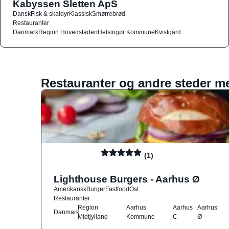
Kabyssen Sletten ApS
Dansk
Fisk & skaldyr
Klassisk
Smørrebrød
Restauranter
Danmark
Region Hovedstaden
Helsingør Kommune
Kvistgård
Restauranter og andre steder m
(1)
Lighthouse Burgers - Aarhus Ø
Amerikansk
Burger
Fastfood
Ost
Restauranter
Region
Aarhus
Aarhus
Aarhus
Danmark
Midtjylland
Kommune
C
Ø