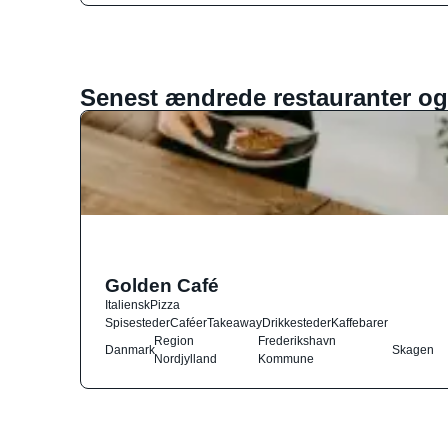
Senest ændrede restauranter og
Golden Café
Italiensk
Pizza
Spisesteder
Caféer
Takeaway
Drikkesteder
Kaffebarer
Region
Frederikshavn
Danmark
Skagen
Nordjylland
Kommune