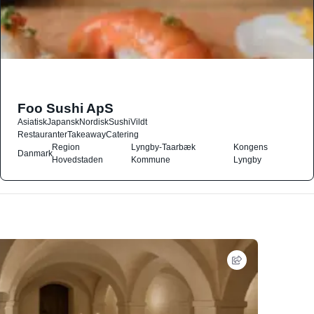
Foo Sushi ApS
Asiatisk
Japansk
Nordisk
Sushi
Vildt
Restauranter
Takeaway
Catering
Region
Lyngby-Taarbæk
Kongens
Danmark
Hovedstaden
Kommune
Lyngby