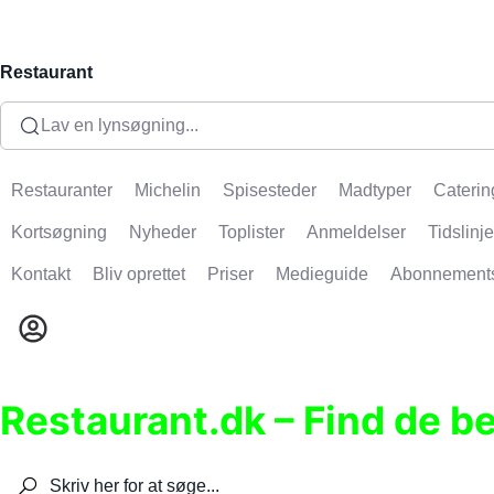
Restaurant
Lav en lynsøgning...
Restauranter
Michelin
Spisesteder
Madtyper
Caterin
Kortsøgning
Nyheder
Toplister
Anmeldelser
Tidslinje
Kontakt
Bliv oprettet
Priser
Medieguide
Abonnement
Restaurant.dk – Find de b
Søg efter restauranter, spisesteder, caféer, bare