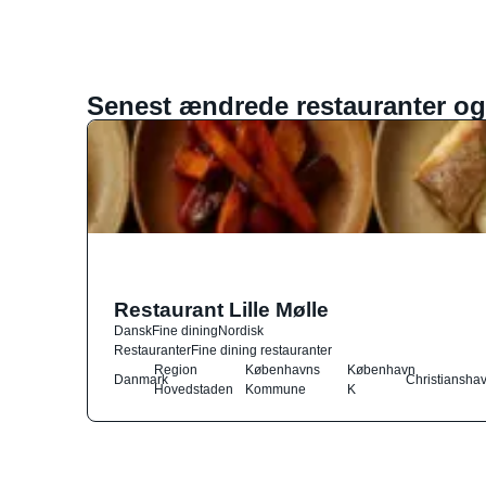
Senest ændrede restauranter og
Restaurant Lille Mølle
Dansk
Fine dining
Nordisk
Restauranter
Fine dining restauranter
Region
Københavns
København
Danmark
Christiansha
Hovedstaden
Kommune
K