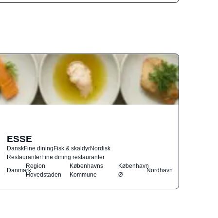
ESSE
Dansk
Fine dining
Fisk & skaldyr
Nordisk
Restauranter
Fine dining restauranter
Region
Københavns
København
Danmark
Nordhavn
Hovedstaden
Kommune
Ø