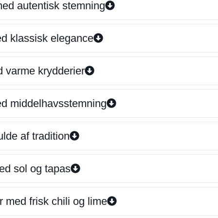
 med autentisk stemning
ed klassisk elegance
d varme krydderier
ed middelhavsstemning
lde af tradition
ed sol og tapas
 med frisk chili og lime