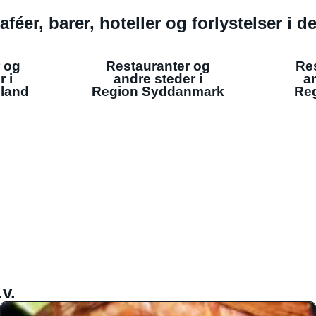
aféer, barer, hoteller og forlystelser i 
 og
Restauranter og
Re
r i
andre steder i
an
lland
Region Syddanmark
Reg
v.