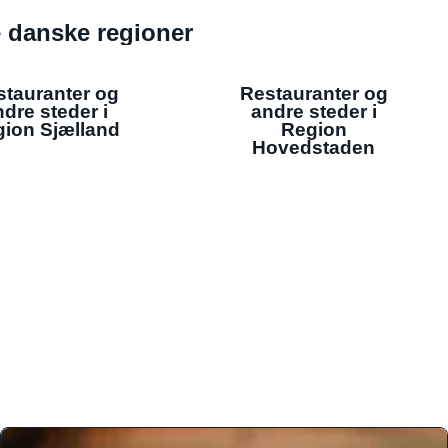
de danske regioner
stauranter og
Restauranter og
dre steder i
andre steder i
ion Sjælland
Region
Hovedstaden