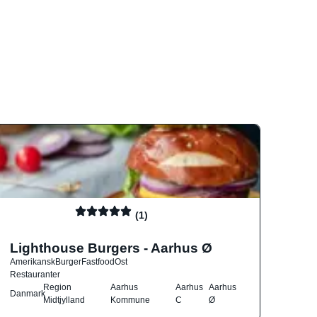
(1)
Lighthouse Burgers - Aarhus Ø
Amerikansk
Burger
Fastfood
Ost
Restauranter
Region
Aarhus
Aarhus
Aarhus
Danmark
Midtjylland
Kommune
C
Ø