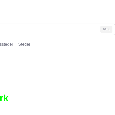
⌘+K
ssteder
Steder
rk