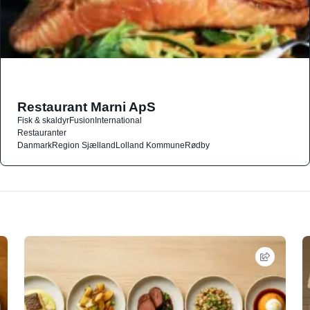
Restaurant Marni ApS
Fisk & skaldyr
Fusion
International
Restauranter
Danmark
Region Sjælland
Lolland Kommune
Rødby