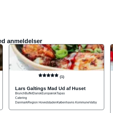
ed anmeldelser
(1)
Lars Galtings Mad Ud af Huset
Brunch
Buffet
Dansk
Europæisk
Tapas
Catering
Danmark
Region Hovedstaden
Københavns Kommune
Valby