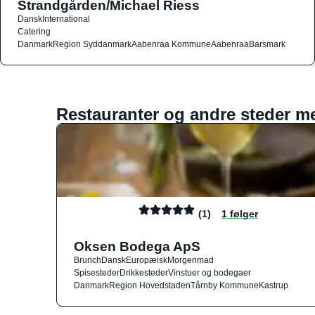
Strandgården/Michael Riess
Dansk
International
Catering
Danmark
Region Syddanmark
Aabenraa Kommune
Aabenraa
Barsmark
Restauranter og andre steder m
(1)
1 følger
Oksen Bodega ApS
Brunch
Dansk
Europæisk
Morgenmad
Spisesteder
Drikkesteder
Vinstuer og bodegaer
Danmark
Region Hovedstaden
Tårnby Kommune
Kastrup