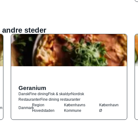
 andre steder
Geranium
Dansk
Fine dining
Fisk & skaldyr
Nordisk
Restauranter
Fine dining restauranter
Region
Københavns
København
vn
Danmark
Hovedstaden
Kommune
Ø