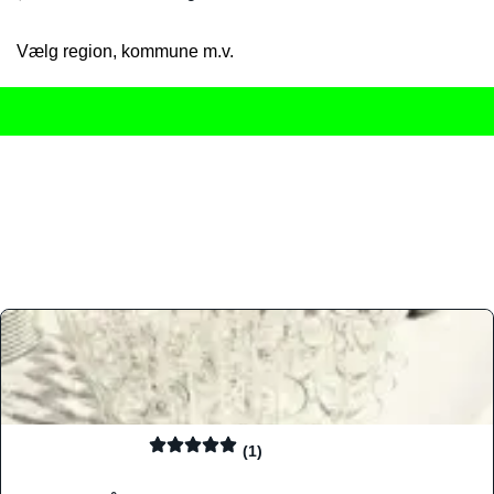
Vælg region, kommune m.v.
Her får du det komplette overblik
over Danmarks mange spisested
gourmetoplevelser på tværs af alle landets byer og regioner.
Søgningen er gjort enkel, så du hurtigt kan filtrere efter madtyp
informationer, hvilket gør den til det ideelle værktøj for både lo
Find præcis den madtype og den stemning, der passer til din næ
(1)