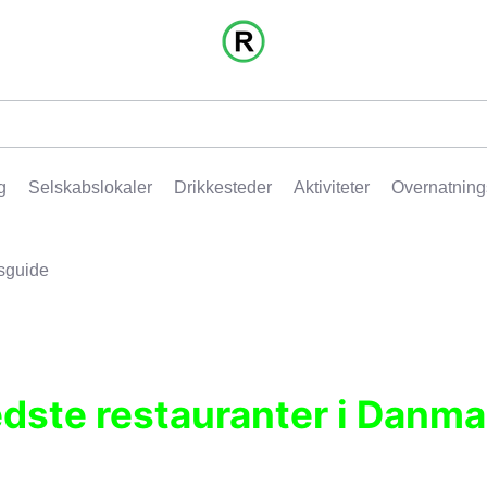
g
Selskabslokaler
Drikkesteder
Aktiviteter
Overnatning
sguide
edste restauranter i Danma
r, pubber, hoteller og aktiviteter.