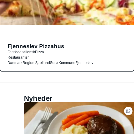
Fjenneslev Pizzahus
Fastfood
Italiensk
Pizza
Restauranter
Danmark
Region Sjælland
Sorø Kommune
Fjenneslev
Nyheder