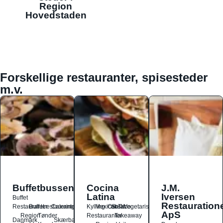
Region
Hovedstaden
Forskellige restauranter, spisesteder
m.v.
Buffetbussen
Cocina
J.M.
Latina
Iversen
Buffet
Restauration
Restauranter
Buffetrestauranter
Catering
Kylling
Mexicansk
Ost
Salat
Taco
Vegetarisk
ApS
Region
Tønder
Restauranter
Takeaway
Danmark
Skærbæk