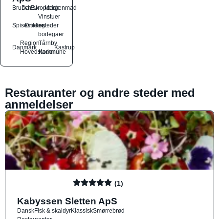
Brunch
Dansk
Europæisk
Morgenmad
Vinstuer
Spisesteder
Drikkesteder
og
bodegaer
Region
Tårnby
Danmark
Kastrup
Hovedstaden
Kommune
Restauranter og andre steder med
anmeldelser
(1)
Kabyssen Sletten ApS
Dansk
Fisk & skaldyr
Klassisk
Smørrebrød