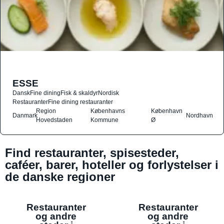
ESSE
Dansk
Fine dining
Fisk & skaldyr
Nordisk
Restauranter
Fine dining restauranter
Region
Københavns
København
Danmark
Nordhavn
Hovedstaden
Kommune
Ø
Find restauranter, spisesteder,
caféer, barer, hoteller og forlystelser i
de danske regioner
Restauranter
Restauranter
og andre
og andre