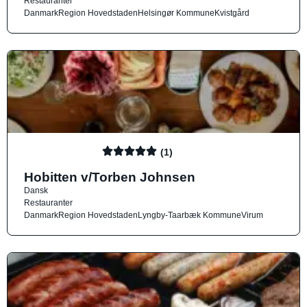
Restauranter
Danmark
Region Hovedstaden
Helsingør Kommune
Kvistgård
(1)
Hobitten v/Torben Johnsen
Dansk
Restauranter
Danmark
Region Hovedstaden
Lyngby-Taarbæk Kommune
Virum