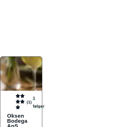
atmosfæren. Platformen er faktabaseret,
overskuelig og altid opdateret med de nyeste
informationer, hvilket gør den til det ideelle værktøj
for både lokale madelskere og turister på farten.
Find præcis den madtype og den stemning, der
passer til din næste middag, uanset hvor i landet
du befinder dig.
1
(1)
følger
Oksen
Bodega
ApS