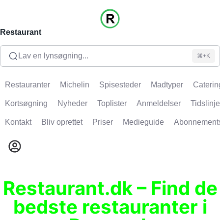
Restaurant
Lav en lynsøgning...
⌘+K
Restauranter
Michelin
Spisesteder
Madtyper
Caterin
Kortsøgning
Nyheder
Toplister
Anmeldelser
Tidslinje
Kontakt
Bliv oprettet
Priser
Medieguide
Abonnement
Restaurant.dk – Find de
bedste restauranter i