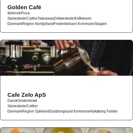
Golden Café
Italiensk
Pizza
Spisesteder
Caféer
Takeaway
Drikkesteder
Kaffebarer
Danmark
Region Nordjylland
Frederikshavn Kommune
Skagen
Cafe Zelo ApS
Dansk
Smørrebrød
Spisesteder
Caféer
Danmark
Region Sjælland
Guldborgsund Kommune
Nykøbing Falster