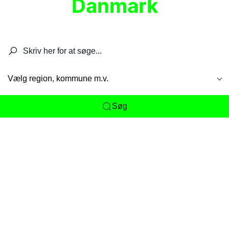
Danmark
Søg efter restauranter, spisesteder, caféer,
barer, pubber, hoteller og aktiviteter.
Vælg region, kommune m.v.
Søg
Her får du det komplette overblik
over
Danmarks mange spisesteder, caféer og
restauranter samlet ét sted. Vi gør det nemt for
dig at opdage alt fra skjulte lokale favoritter til
eksklusive gourmetoplevelser på tværs af alle
landets byer og regioner.
Søgningen er gjort enkel, så du hurtigt kan filtrere
efter madtype, lokation eller specifikke ønsker til