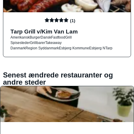
(1)
Tarp Grill v/Kim Van Lam
Amerikansk
Burger
Dansk
Fastfood
Grill
Spisesteder
Grillbarer
Takeaway
Danmark
Region Syddanmark
Esbjerg Kommune
Esbjerg N
Tarp
Senest ændrede restauranter og
andre steder