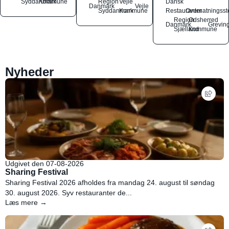
Syddanmark
Kommune
Region
Vejle
Dansk
Danmark
Vejle
Syddanmark
Kommune
Restauranter
Overnatningsst
Region
Odsherred
Danmark
Grevin
Sjælland
Kommune
Nyheder
Udgivet den 07-08-2026
Sharing Festival
Sharing Festival 2026 afholdes fra mandag 24. august til søndag
30. august 2026. Syv restauranter de...
Læs mere →