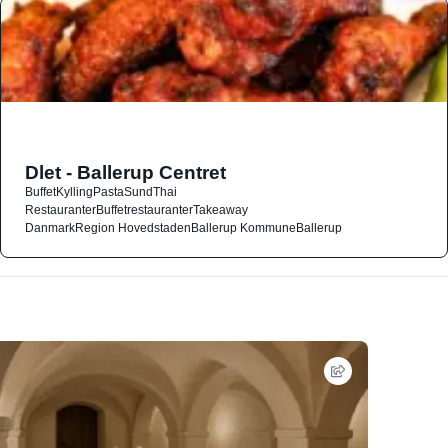
Dlet - Ballerup Centret
Buffet
Kylling
Pasta
Sund
Thai
Restauranter
Buffetrestauranter
Takeaway
Danmark
Region Hovedstaden
Ballerup Kommune
Ballerup