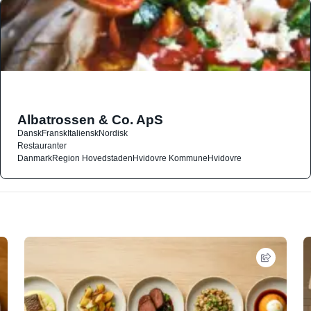
Albatrossen & Co. ApS
Dansk
Fransk
Italiensk
Nordisk
Restauranter
Danmark
Region Hovedstaden
Hvidovre Kommune
Hvidovre