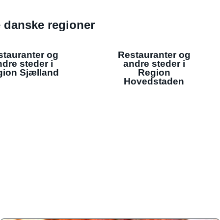
de danske regioner
stauranter og
Restauranter og
dre steder i
andre steder i
ion Sjælland
Region
Hovedstaden