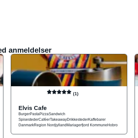
ed anmeldelser
(1)
Elvis Cafe
Burger
Pasta
Pizza
Sandwich
Spisesteder
Caféer
Takeaway
Drikkesteder
Kaffebarer
Danmark
Region Nordjylland
Mariagerfjord Kommune
Hobro