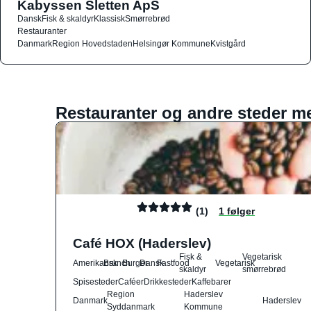
Kabyssen Sletten ApS
Dansk
Fisk & skaldyr
Klassisk
Smørrebrød
Restauranter
Danmark
Region Hovedstaden
Helsingør Kommune
Kvistgård
Restauranter og andre steder m
(1)
1 følger
Café HOX (Haderslev)
Fisk &
Vegetarisk
Amerikansk
Brunch
Burger
Dansk
Fastfood
Vegetarisk
skaldyr
smørrebrød
Spisesteder
Caféer
Drikkesteder
Kaffebarer
Region
Haderslev
Danmark
Haderslev
Syddanmark
Kommune