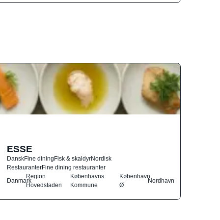
ESSE
Dansk
Fine dining
Fisk & skaldyr
Nordisk
Restauranter
Fine dining restauranter
Region
Københavns
København
Danmark
Nordhavn
Hovedstaden
Kommune
Ø