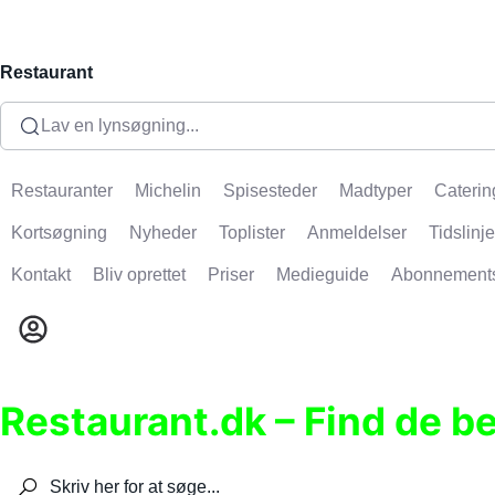
Restaurant
Lav en lynsøgning...
Restauranter
Michelin
Spisesteder
Madtyper
Caterin
Kortsøgning
Nyheder
Toplister
Anmeldelser
Tidslinje
Kontakt
Bliv oprettet
Priser
Medieguide
Abonnement
Restaurant.dk – Find de b
Søg efter restauranter, spisesteder, caféer, bare