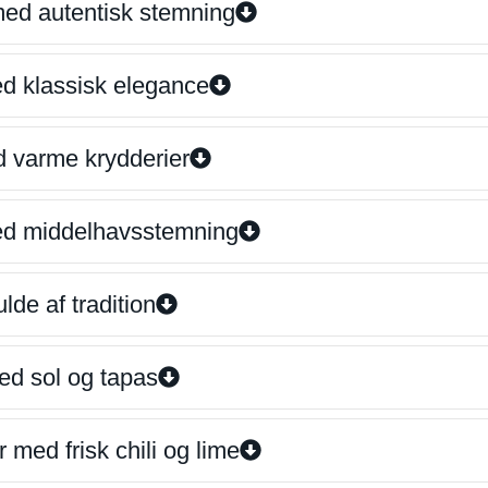
 med autentisk stemning
ed klassisk elegance
d varme krydderier
ed middelhavsstemning
lde af tradition
ed sol og tapas
 med frisk chili og lime