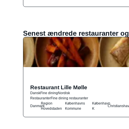
Senest ændrede restauranter og
Restaurant Lille Mølle
Dansk
Fine dining
Nordisk
Restauranter
Fine dining restauranter
Region
Københavns
København
Danmark
Christiansha
Hovedstaden
Kommune
K