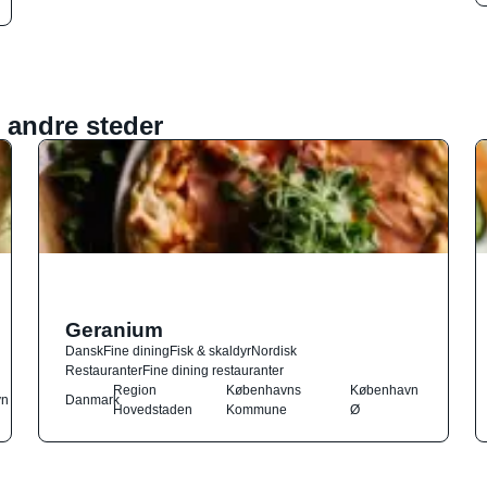
 andre steder
Geranium
Dansk
Fine dining
Fisk & skaldyr
Nordisk
Restauranter
Fine dining restauranter
Region
Københavns
København
vn
Danmark
Hovedstaden
Kommune
Ø