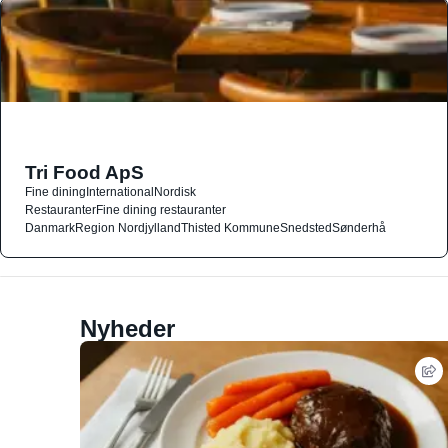
Tri Food ApS
Fine dining
International
Nordisk
Restauranter
Fine dining restauranter
Danmark
Region Nordjylland
Thisted Kommune
Snedsted
Sønderhå
Nyheder