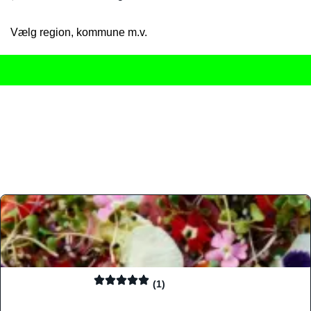
Vælg region, kommune m.v.
Her får du det komplette overblik
over Danmarks mange spisested
gourmetoplevelser på tværs af alle landets byer og regioner.
Søgningen er gjort enkel, så du hurtigt kan filtrere efter madtyp
informationer, hvilket gør den til det ideelle værktøj for både lo
Find præcis den madtype og den stemning, der passer til din næ
(1)