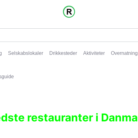
g
Selskabslokaler
Drikkesteder
Aktiviteter
Overnatning
sguide
edste restauranter i Danma
r, pubber, hoteller og aktiviteter.