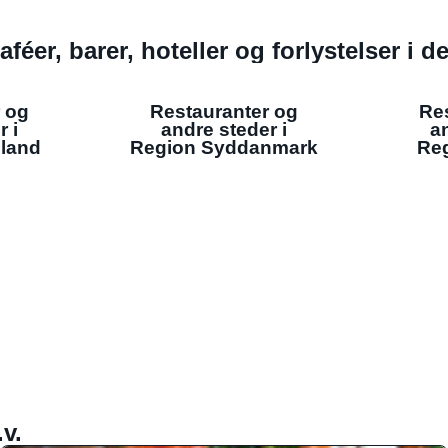
aféer, barer, hoteller og forlystelser i 
 og
Restauranter og
Re
r i
andre steder i
an
lland
Region Syddanmark
Reg
v.