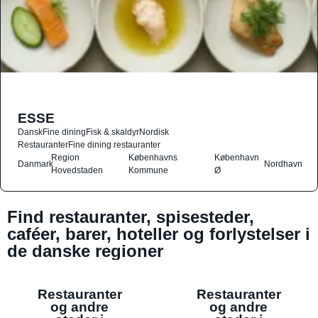
ESSE
Dansk
Fine dining
Fisk & skaldyr
Nordisk
Restauranter
Fine dining restauranter
Region
Københavns
København
Danmark
Nordhavn
Hovedstaden
Kommune
Ø
Find restauranter, spisesteder,
caféer, barer, hoteller og forlystelser i
de danske regioner
Restauranter
Restauranter
og andre
og andre