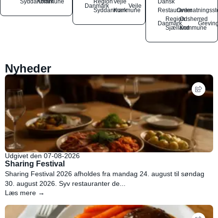
Syddanmark
Kommune
Region
Vejle
Dansk
Danmark
Vejle
Syddanmark
Kommune
Restauranter
Overnatningsst
Region
Odsherred
Danmark
Grevin
Sjælland
Kommune
Nyheder
Udgivet den 07-08-2026
Sharing Festival
Sharing Festival 2026 afholdes fra mandag 24. august til søndag
30. august 2026. Syv restauranter de...
Læs mere →