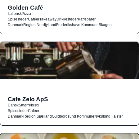
Golden Café
Italiensk
Pizza
Spisesteder
Caféer
Takeaway
Drikkesteder
Kaffebarer
Danmark
Region Nordjylland
Frederikshavn Kommune
Skagen
Cafe Zelo ApS
Dansk
Smørrebrød
Spisesteder
Caféer
Danmark
Region Sjælland
Guldborgsund Kommune
Nykøbing Falster