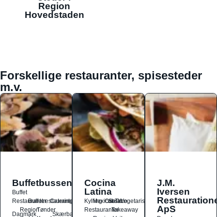
Region
Hovedstaden
Forskellige restauranter, spisesteder
m.v.
Buffetbussen
Cocina
J.M.
Latina
Iversen
Buffet
Restauration
Restauranter
Buffetrestauranter
Catering
Kylling
Mexicansk
Ost
Salat
Taco
Vegetarisk
ApS
Region
Tønder
Restauranter
Takeaway
Danmark
Skærbæk