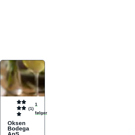
atmosfæren. Platformen er faktabaseret,
overskuelig og altid opdateret med de nyeste
informationer, hvilket gør den til det ideelle værktøj
for både lokale madelskere og turister på farten.
Find præcis den madtype og den stemning, der
passer til din næste middag, uanset hvor i landet
du befinder dig.
1
(1)
følger
Oksen
Bodega
ApS