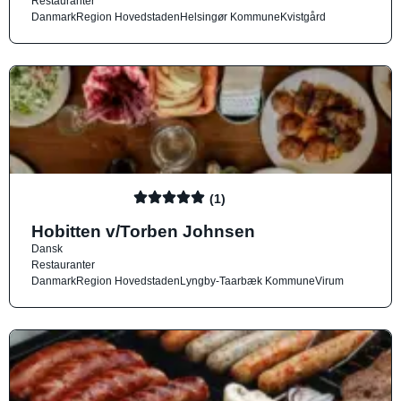
Restauranter
Danmark
Region Hovedstaden
Helsingør Kommune
Kvistgård
(1)
Hobitten v/Torben Johnsen
Dansk
Restauranter
Danmark
Region Hovedstaden
Lyngby-Taarbæk Kommune
Virum