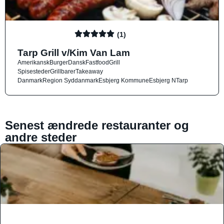
(1)
Tarp Grill v/Kim Van Lam
Amerikansk
Burger
Dansk
Fastfood
Grill
Spisesteder
Grillbarer
Takeaway
Danmark
Region Syddanmark
Esbjerg Kommune
Esbjerg N
Tarp
Senest ændrede restauranter og
andre steder