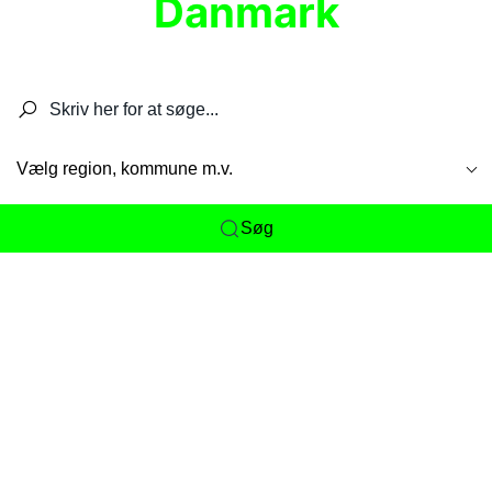
Danmark
Søg efter restauranter, spisesteder, caféer,
barer, pubber, hoteller og aktiviteter.
Vælg region, kommune m.v.
Søg
Her får du det komplette overblik
over
Danmarks mange spisesteder, caféer og
restauranter samlet ét sted. Vi gør det nemt for
dig at opdage alt fra skjulte lokale favoritter til
eksklusive gourmetoplevelser på tværs af alle
landets byer og regioner.
Søgningen er gjort enkel, så du hurtigt kan filtrere
efter madtype, lokation eller specifikke ønsker til