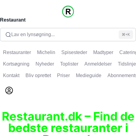
Restaurant
Lav en lynsøgning...
⌘+K
Restauranter
Michelin
Spisesteder
Madtyper
Caterin
Kortsøgning
Nyheder
Toplister
Anmeldelser
Tidslinje
Kontakt
Bliv oprettet
Priser
Medieguide
Abonnement
Restaurant.dk – Find de
bedste restauranter i