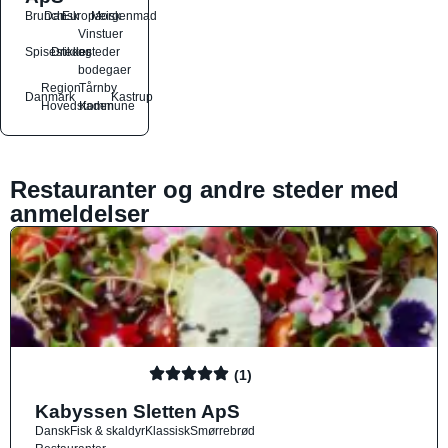
Brunch
Dansk
Europæisk
Morgenmad
Vinstuer
Spisesteder
Drikkesteder
og
bodegaer
Region
Tårnby
Danmark
Kastrup
Hovedstaden
Kommune
Restauranter og andre steder med
anmeldelser
(1)
Kabyssen Sletten ApS
Dansk
Fisk & skaldyr
Klassisk
Smørrebrød