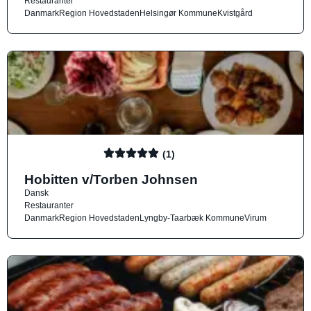
Restauranter
Danmark
Region Hovedstaden
Helsingør Kommune
Kvistgård
(1)
Hobitten v/Torben Johnsen
Dansk
Restauranter
Danmark
Region Hovedstaden
Lyngby-Taarbæk Kommune
Virum