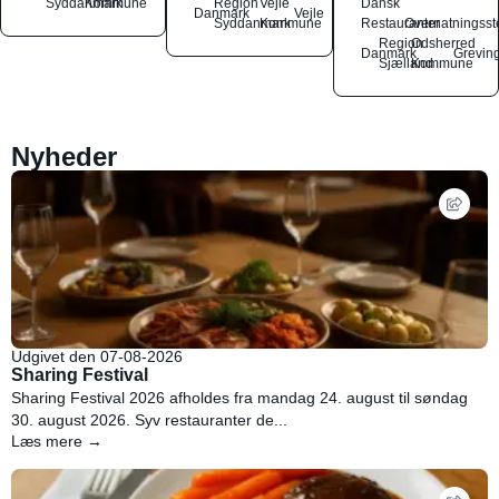
Syddanmark
Kommune
Region
Vejle
Dansk
Danmark
Vejle
Syddanmark
Kommune
Restauranter
Overnatningsst
Region
Odsherred
Danmark
Grevin
Sjælland
Kommune
Nyheder
Udgivet den 07-08-2026
Sharing Festival
Sharing Festival 2026 afholdes fra mandag 24. august til søndag
30. august 2026. Syv restauranter de...
Læs mere →