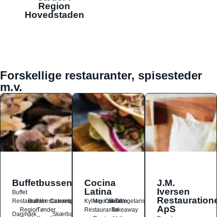
Region
Hovedstaden
Forskellige restauranter, spisesteder
m.v.
Buffetbussen
Cocina
J.M.
Latina
Iversen
Buffet
Restauration
Restauranter
Buffetrestauranter
Catering
Kylling
Mexicansk
Ost
Salat
Taco
Vegetarisk
ApS
Region
Tønder
Restauranter
Takeaway
Danmark
Skærbæk