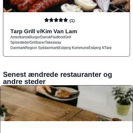
(1)
Tarp Grill v/Kim Van Lam
Amerikansk
Burger
Dansk
Fastfood
Grill
Spisesteder
Grillbarer
Takeaway
Danmark
Region Syddanmark
Esbjerg Kommune
Esbjerg N
Tarp
Senest ændrede restauranter og
andre steder