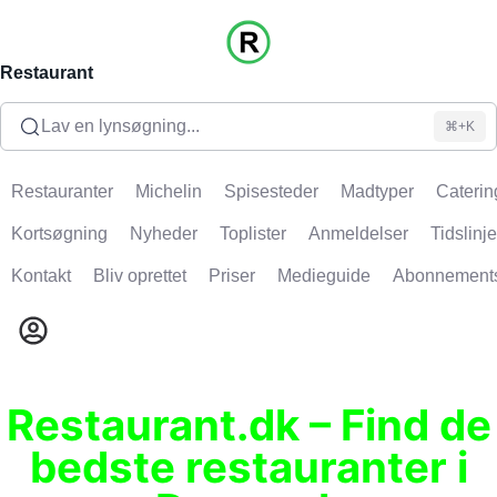
Restaurant
Lav en lynsøgning...
⌘+K
Restauranter
Michelin
Spisesteder
Madtyper
Caterin
Kortsøgning
Nyheder
Toplister
Anmeldelser
Tidslinje
Kontakt
Bliv oprettet
Priser
Medieguide
Abonnement
Restaurant.dk – Find de
bedste restauranter i