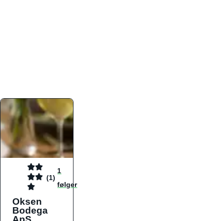
atmosfæren. Platformen er faktabaseret,
overskuelig og altid opdateret med de nyeste
informationer, hvilket gør den til det ideelle værktøj
for både lokale madelskere og turister på farten.
Find præcis den madtype og den stemning, der
passer til din næste middag, uanset hvor i landet
du befinder dig.
1
(1)
følger
Oksen
Bodega
ApS