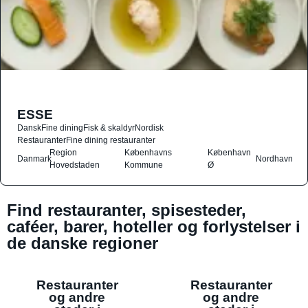
ESSE
Dansk
Fine dining
Fisk & skaldyr
Nordisk
Restauranter
Fine dining restauranter
Region
Københavns
København
Danmark
Nordhavn
Hovedstaden
Kommune
Ø
Find restauranter, spisesteder,
caféer, barer, hoteller og forlystelser i
de danske regioner
Restauranter
Restauranter
og andre
og andre