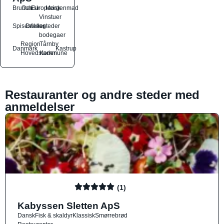
Brunch
Dansk
Europæisk
Morgenmad
Vinstuer
Spisesteder
Drikkesteder
og
bodegaer
Region
Tårnby
Danmark
Kastrup
Hovedstaden
Kommune
Restauranter og andre steder med
anmeldelser
(1)
Kabyssen Sletten ApS
Dansk
Fisk & skaldyr
Klassisk
Smørrebrød