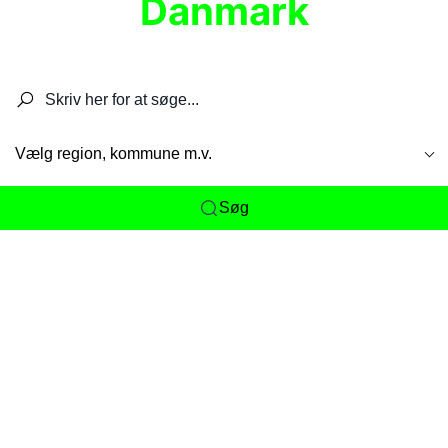
Danmark
Søg efter restauranter, spisesteder, caféer,
barer, pubber, hoteller og aktiviteter.
Vælg region, kommune m.v.
Søg
Her får du det komplette overblik
over
Danmarks mange spisesteder, caféer og
restauranter samlet ét sted. Vi gør det nemt for
dig at opdage alt fra skjulte lokale favoritter til
eksklusive gourmetoplevelser på tværs af alle
landets byer og regioner.
Søgningen er gjort enkel, så du hurtigt kan filtrere
efter madtype, lokation eller specifikke ønsker til