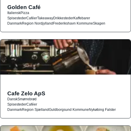
Golden Café
Italiensk
Pizza
Spisesteder
Caféer
Takeaway
Drikkesteder
Kaffebarer
Danmark
Region Nordjylland
Frederikshavn Kommune
Skagen
Cafe Zelo ApS
Dansk
Smørrebrød
Spisesteder
Caféer
Danmark
Region Sjælland
Guldborgsund Kommune
Nykøbing Falster