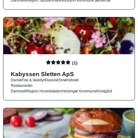
Danmark
Region Syddanmark
Nordfyns Kommune
Søndersø
(1)
Kabyssen Sletten ApS
Dansk
Fisk & skaldyr
Klassisk
Smørrebrød
Restauranter
Danmark
Region Hovedstaden
Helsingør Kommune
Kvistgård