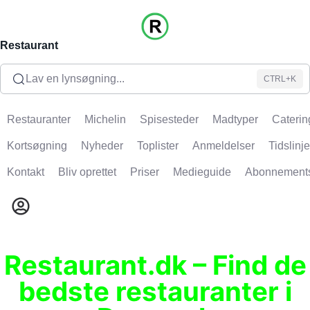
Restaurant
Lav en lynsøgning...
CTRL+K
Restauranter
Michelin
Spisesteder
Madtyper
Caterin
Kortsøgning
Nyheder
Toplister
Anmeldelser
Tidslinje
Kontakt
Bliv oprettet
Priser
Medieguide
Abonnement
Restaurant.dk – Find de
bedste restauranter i