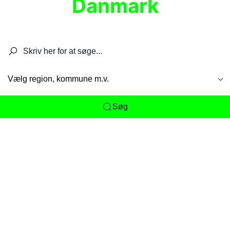
Danmark
Søg efter restauranter, spisesteder, caféer,
barer, pubber, hoteller og aktiviteter.
Vælg region, kommune m.v.
Søg
Her får du det komplette overblik
over
Danmarks mange spisesteder, caféer og
restauranter samlet ét sted. Vi gør det nemt for
dig at opdage alt fra skjulte lokale favoritter til
eksklusive gourmetoplevelser på tværs af alle
landets byer og regioner.
Søgningen er gjort enkel, så du hurtigt kan filtrere
efter madtype, lokation eller specifikke ønsker til