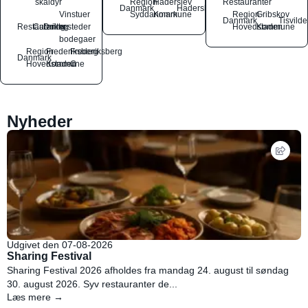
skaldyr
Region
Haderslev
Restauranter
Danmark
Haderslev
Vinstuer
Syddanmark
Kommune
Region
Gribskov
Danmark
Tisvilde
Restauranter
Catering
Drikkesteder
og
Hovedstaden
Kommune
bodegaer
Region
Frederiksberg
Frederiksberg
Danmark
Hovedstaden
Kommune
C
Nyheder
Udgivet den 07-08-2026
Sharing Festival
Sharing Festival 2026 afholdes fra mandag 24. august til søndag
30. august 2026. Syv restauranter de...
Læs mere →