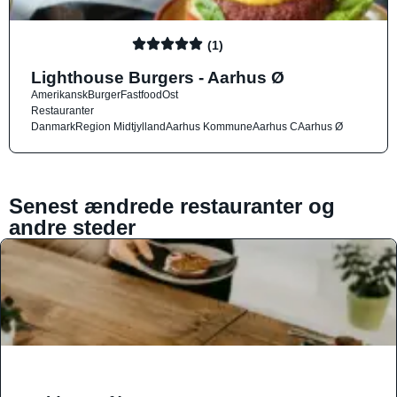
(1)
Lighthouse Burgers - Aarhus Ø
Amerikansk
Burger
Fastfood
Ost
Restauranter
Danmark
Region Midtjylland
Aarhus Kommune
Aarhus C
Aarhus Ø
Senest ændrede restauranter og
andre steder