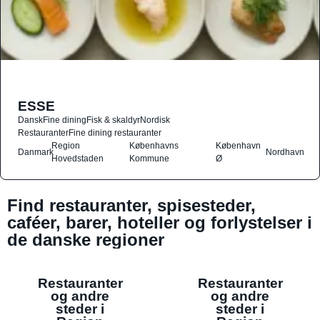
ESSE
Dansk
Fine dining
Fisk & skaldyr
Nordisk
Restauranter
Fine dining restauranter
Region
Københavns
København
Danmark
Nordhavn
Hovedstaden
Kommune
Ø
Find restauranter, spisesteder,
caféer, barer, hoteller og forlystelser i
de danske regioner
Restauranter
Restauranter
og andre
og andre
steder i
steder i