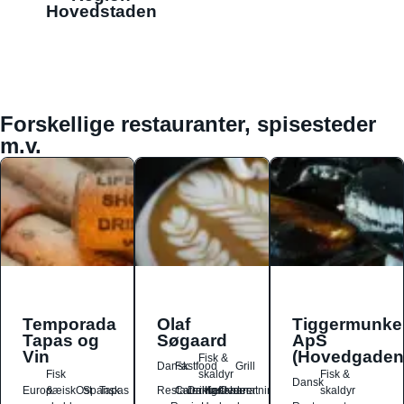
Hovedstaden
Forskellige restauranter, spisesteder
m.v.
Temporada
Olaf
Tiggermunke
Tapas og
Søgaard
ApS
Vin
(Hovedgaden
Fisk &
Dansk
Fastfood
Grill
Fisk
skaldyr
Fisk &
Dansk
Europæisk
&
Ost
Spansk
Tapas
Restauranter
Catering
Drikkesteder
Kaffebarer
Overnatningssteder
skaldyr