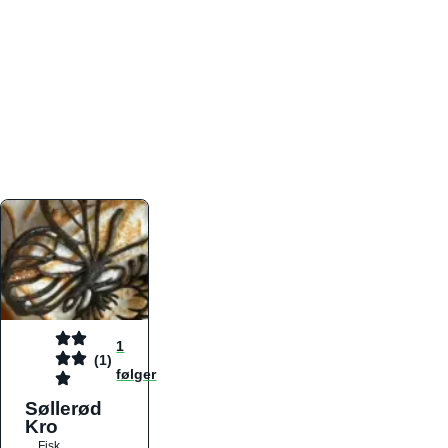
atmosfæren. Platformen er faktabaseret,
overskuelig og altid opdateret med de nyeste
informationer, hvilket gør den til det ideelle værktøj
for både lokale madelskere og turister på farten.
Find præcis den madtype og den stemning, der
passer til din næste middag, uanset hvor i landet
du befinder dig.
1
(1)
følger
Søllerød
Kro
Fisk