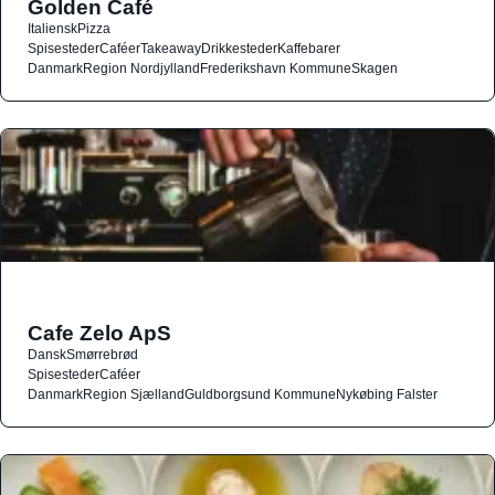
Golden Café
Italiensk
Pizza
Spisesteder
Caféer
Takeaway
Drikkesteder
Kaffebarer
Danmark
Region Nordjylland
Frederikshavn Kommune
Skagen
Cafe Zelo ApS
Dansk
Smørrebrød
Spisesteder
Caféer
Danmark
Region Sjælland
Guldborgsund Kommune
Nykøbing Falster