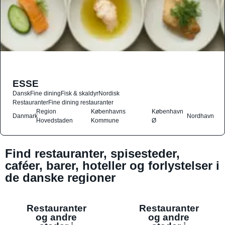
ESSE
Dansk
Fine dining
Fisk & skaldyr
Nordisk
Restauranter
Fine dining restauranter
Region
Københavns
København
Danmark
Nordhavn
Hovedstaden
Kommune
Ø
Find restauranter, spisesteder,
caféer, barer, hoteller og forlystelser i
de danske regioner
Restauranter
Restauranter
og andre
og andre