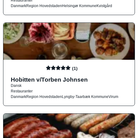
Restauranter
Danmark
Region Hovedstaden
Helsingør Kommune
Kvistgård
(1)
Hobitten v/Torben Johnsen
Dansk
Restauranter
Danmark
Region Hovedstaden
Lyngby-Taarbæk Kommune
Virum