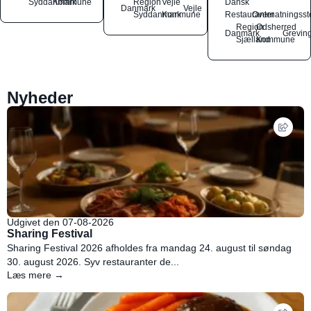
Syddanmark
Kommune
Region
Vejle
Dansk
Danmark
Vejle
Syddanmark
Kommune
Restauranter
Overnatningsst
Region
Odsherred
Danmark
Grevin
Sjælland
Kommune
Nyheder
Udgivet den 07-08-2026
Sharing Festival
Sharing Festival 2026 afholdes fra mandag 24. august til søndag
30. august 2026. Syv restauranter de...
Læs mere →