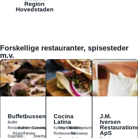
Region
Hovedstaden
Forskellige restauranter, spisesteder
m.v.
Buffetbussen
Cocina
J.M.
Latina
Iversen
Buffet
Restauration
Restauranter
Buffetrestauranter
Catering
Kylling
Mexicansk
Ost
Salat
Taco
Vegetarisk
ApS
Region
Tønder
Restauranter
Takeaway
Danmark
Skærbæk