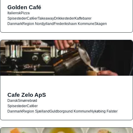
Golden Café
Italiensk
Pizza
Spisesteder
Caféer
Takeaway
Drikkesteder
Kaffebarer
Danmark
Region Nordjylland
Frederikshavn Kommune
Skagen
Cafe Zelo ApS
Dansk
Smørrebrød
Spisesteder
Caféer
Danmark
Region Sjælland
Guldborgsund Kommune
Nykøbing Falster