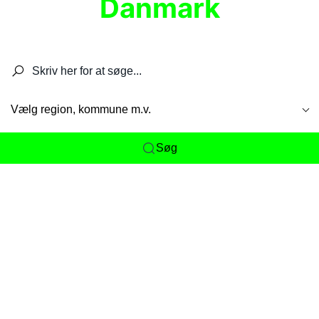
Danmark
Søg efter restauranter, spisesteder, caféer,
barer, pubber, hoteller og aktiviteter.
Vælg region, kommune m.v.
Søg
Her får du det komplette overblik
over
Danmarks mange spisesteder, caféer og
restauranter samlet ét sted. Vi gør det nemt for
dig at opdage alt fra skjulte lokale favoritter til
eksklusive gourmetoplevelser på tværs af alle
landets byer og regioner.
Søgningen er gjort enkel, så du hurtigt kan filtrere
efter madtype, lokation eller specifikke ønsker til