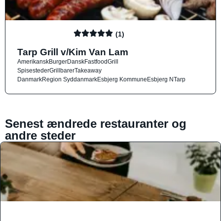
(1)
Tarp Grill v/Kim Van Lam
Amerikansk
Burger
Dansk
Fastfood
Grill
Spisesteder
Grillbarer
Takeaway
Danmark
Region Syddanmark
Esbjerg Kommune
Esbjerg N
Tarp
Senest ændrede restauranter og
andre steder