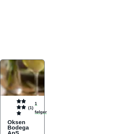
atmosfæren. Platformen er faktabaseret,
overskuelig og altid opdateret med de nyeste
informationer, hvilket gør den til det ideelle værktøj
for både lokale madelskere og turister på farten.
Find præcis den madtype og den stemning, der
passer til din næste middag, uanset hvor i landet
du befinder dig.
1
(1)
følger
Oksen
Bodega
ApS