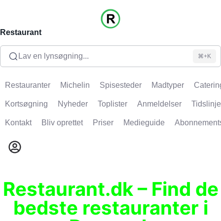
Restaurant
Lav en lynsøgning...
⌘+K
Restauranter
Michelin
Spisesteder
Madtyper
Caterin
Kortsøgning
Nyheder
Toplister
Anmeldelser
Tidslinje
Kontakt
Bliv oprettet
Priser
Medieguide
Abonnement
Restaurant.dk – Find de
bedste restauranter i