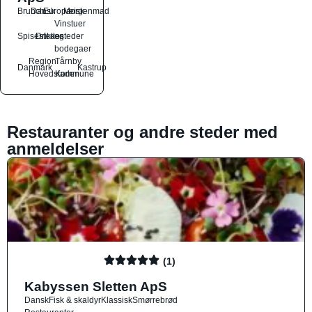
Brunch
Dansk
Europæisk
Morgenmad
Vinstuer
Spisesteder
Drikkesteder
og
bodegaer
Region
Tårnby
Danmark
Kastrup
Hovedstaden
Kommune
Restauranter og andre steder med
anmeldelser
(1)
Kabyssen Sletten ApS
Dansk
Fisk & skaldyr
Klassisk
Smørrebrød