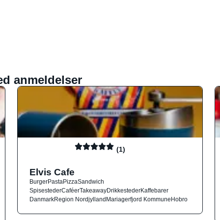
ed anmeldelser
(1)
Elvis Cafe
Burger
Pasta
Pizza
Sandwich
Spisesteder
Caféer
Takeaway
Drikkesteder
Kaffebarer
Danmark
Region Nordjylland
Mariagerfjord Kommune
Hobro