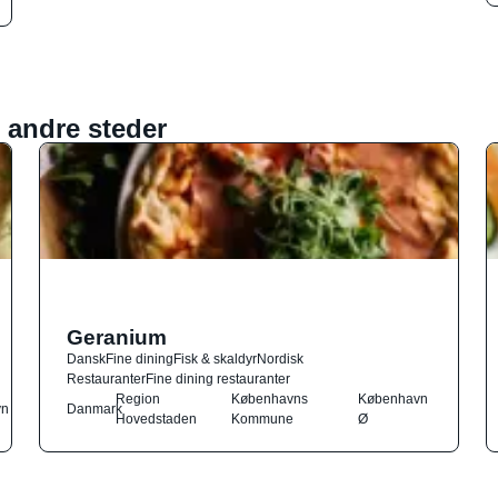
 andre steder
Geranium
Dansk
Fine dining
Fisk & skaldyr
Nordisk
Restauranter
Fine dining restauranter
Region
Københavns
København
vn
Danmark
Hovedstaden
Kommune
Ø