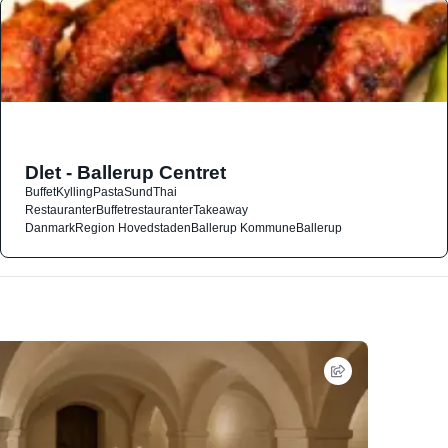
Dlet - Ballerup Centret
Buffet
Kylling
Pasta
Sund
Thai
Restauranter
Buffetrestauranter
Takeaway
Danmark
Region Hovedstaden
Ballerup Kommune
Ballerup