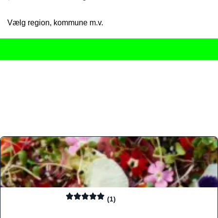
Vælg region, kommune m.v.
Her får du det komplette overblik
over Danmarks mange spisested
gourmetoplevelser på tværs af alle landets byer og regioner.
Søgningen er gjort enkel, så du hurtigt kan filtrere efter madtyp
informationer, hvilket gør den til det ideelle værktøj for både lo
Find præcis den madtype og den stemning, der passer til din næ
(1)