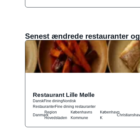
Senest ændrede restauranter og
Restaurant Lille Mølle
Dansk
Fine dining
Nordisk
Restauranter
Fine dining restauranter
Region
Københavns
København
Danmark
Christiansha
Hovedstaden
Kommune
K