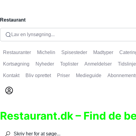
Restaurant
Lav en lynsøgning...
Restauranter
Michelin
Spisesteder
Madtyper
Caterin
Kortsøgning
Nyheder
Toplister
Anmeldelser
Tidslinje
Kontakt
Bliv oprettet
Priser
Medieguide
Abonnement
Restaurant.dk – Find de b
Søg efter restauranter, spisesteder, caféer, bare