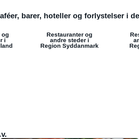
aféer, barer, hoteller og forlystelser i 
 og
Restauranter og
Re
r i
andre steder i
an
lland
Region Syddanmark
Reg
v.