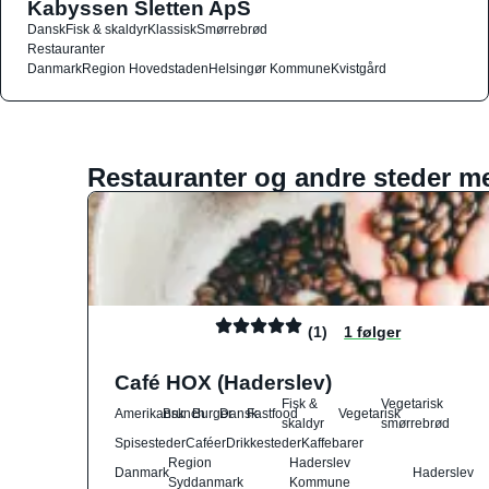
Kabyssen Sletten ApS
Dansk
Fisk & skaldyr
Klassisk
Smørrebrød
Restauranter
Danmark
Region Hovedstaden
Helsingør Kommune
Kvistgård
Restauranter og andre steder m
(1)
1 følger
Café HOX (Haderslev)
Fisk &
Vegetarisk
Amerikansk
Brunch
Burger
Dansk
Fastfood
Vegetarisk
skaldyr
smørrebrød
Spisesteder
Caféer
Drikkesteder
Kaffebarer
Region
Haderslev
Danmark
Haderslev
Syddanmark
Kommune