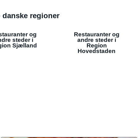
de danske regioner
stauranter og
Restauranter og
dre steder i
andre steder i
ion Sjælland
Region
Hovedstaden