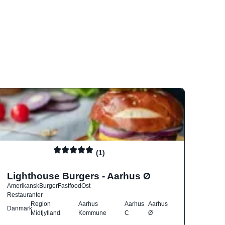
(1)
Lighthouse Burgers - Aarhus Ø
Amerikansk
Burger
Fastfood
Ost
Restauranter
Region
Aarhus
Aarhus
Aarhus
Danmark
Midtjylland
Kommune
C
Ø