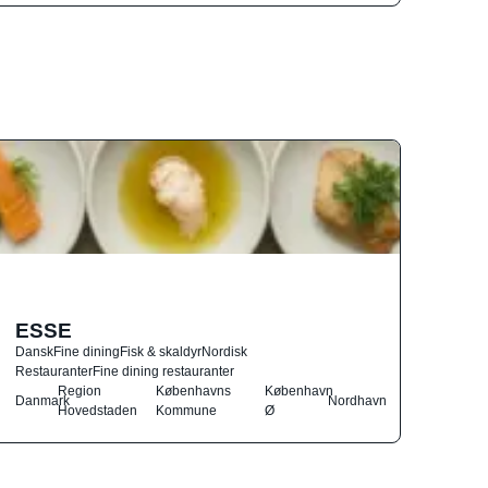
ESSE
Dansk
Fine dining
Fisk & skaldyr
Nordisk
Restauranter
Fine dining restauranter
Region
Københavns
København
Danmark
Nordhavn
Hovedstaden
Kommune
Ø