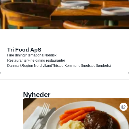
Tri Food ApS
Fine dining
International
Nordisk
Restauranter
Fine dining restauranter
Danmark
Region Nordjylland
Thisted Kommune
Snedsted
Sønderhå
Nyheder