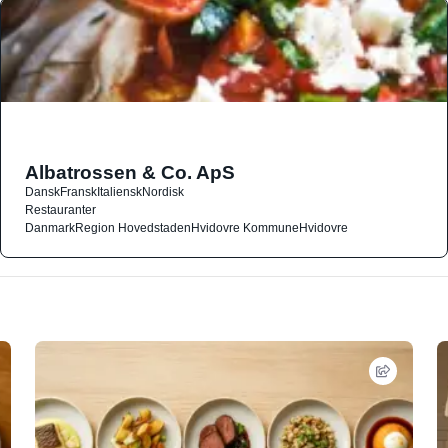
Albatrossen & Co. ApS
Dansk
Fransk
Italiensk
Nordisk
Restauranter
Danmark
Region Hovedstaden
Hvidovre Kommune
Hvidovre