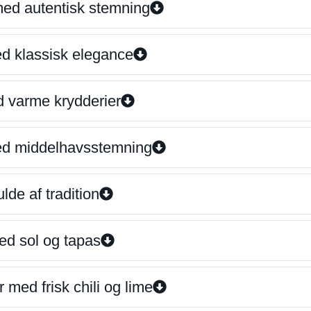
 med autentisk stemning
ed klassisk elegance
d varme krydderier
ed middelhavsstemning
lde af tradition
ed sol og tapas
 med frisk chili og lime