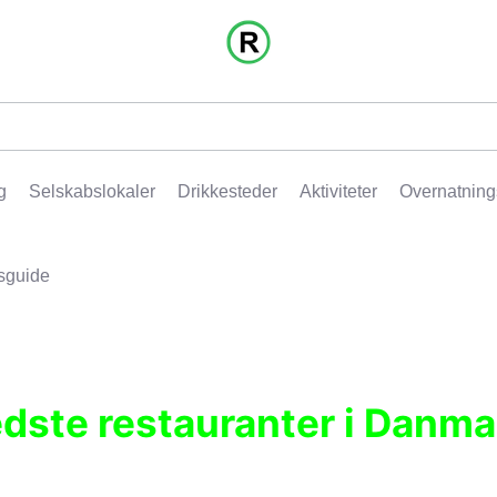
g
Selskabslokaler
Drikkesteder
Aktiviteter
Overnatning
sguide
edste restauranter i Danma
r, pubber, hoteller og aktiviteter.