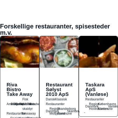
Forskellige restauranter, spisesteder
m.v.
Riva
Restaurant
Taskara
Bistro
Sølyst
ApS
Take Away
2010 ApS
(Vanløse)
Fisk
Dansk
Klassisk
Restauranter
Amerikansk
Burger
Dansk
Europæisk
Fastfood
&
Pasta
Sandwich
Restauranter
Region
Københavns
Danmark
Vanløs
skaldyr
Region
Skanderborg
Hovedstaden
Kommune
Danmark
Skanderborg
Restauranter
Takeaway
Midtjylland
Kommune