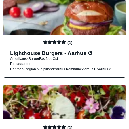
(1)
Lighthouse Burgers - Aarhus Ø
Amerikansk
Burger
Fastfood
Ost
Restauranter
Danmark
Region Midtjylland
Aarhus Kommune
Aarhus C
Aarhus Ø
(1)