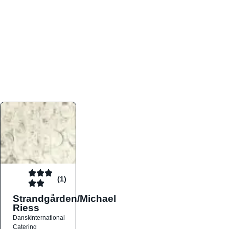
atmosfæren. Platformen er faktabaseret,
overskuelig og altid opdateret med de nyeste
informationer, hvilket gør den til det ideelle værktøj
for både lokale madelskere og turister på farten.
Find præcis den madtype og den stemning, der
passer til din næste middag, uanset hvor i landet
du befinder dig.
(1)
Strandgården/Michael
Riess
Dansk
International
Catering