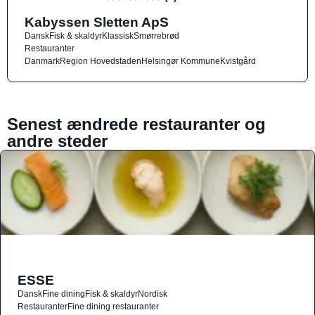
Kabyssen Sletten ApS
Dansk
Fisk & skaldyr
Klassisk
Smørrebrød
Restauranter
Danmark
Region Hovedstaden
Helsingør Kommune
Kvistgård
Senest ændrede restauranter og
andre steder
ESSE
Dansk
Fine dining
Fisk & skaldyr
Nordisk
Restauranter
Fine dining restauranter