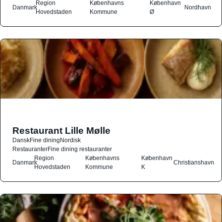
Region
Københavns
København
Danmark
Nordhavn
Hovedstaden
Kommune
Ø
Restaurant Lille Mølle
Dansk
Fine dining
Nordisk
Restauranter
Fine dining restauranter
Region
Københavns
København
Danmark
Christianshavn
Hovedstaden
Kommune
K