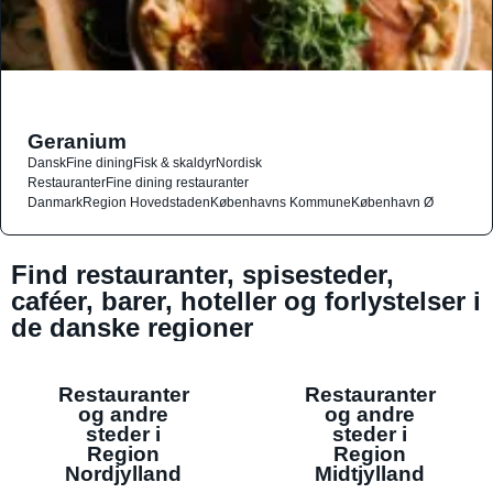
Geranium
Dansk
Fine dining
Fisk & skaldyr
Nordisk
Restauranter
Fine dining restauranter
Danmark
Region Hovedstaden
Københavns Kommune
København Ø
Find restauranter, spisesteder,
caféer, barer, hoteller og forlystelser i
de danske regioner
Restauranter
Restauranter
og andre
og andre
steder i
steder i
Region
Region
Nordjylland
Midtjylland