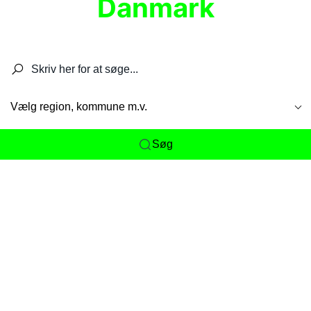
Danmark
Søg efter restauranter, spisesteder, caféer,
barer, pubber, hoteller og aktiviteter.
Vælg region, kommune m.v.
Søg
Her får du det komplette overblik
over
Danmarks mange spisesteder, caféer og
restauranter samlet ét sted. Vi gør det nemt for
dig at opdage alt fra skjulte lokale favoritter til
eksklusive gourmetoplevelser på tværs af alle
landets byer og regioner.
Søgningen er gjort enkel, så du hurtigt kan filtrere
efter madtype, lokation eller specifikke ønsker til