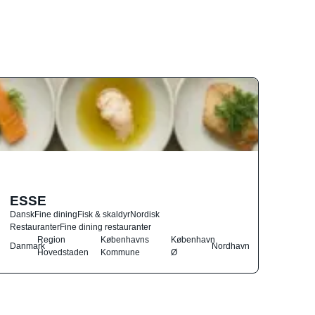
ESSE
Dansk
Fine dining
Fisk & skaldyr
Nordisk
Restauranter
Fine dining restauranter
Region
Københavns
København
Danmark
Nordhavn
Hovedstaden
Kommune
Ø