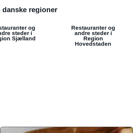
de danske regioner
stauranter og
Restauranter og
dre steder i
andre steder i
ion Sjælland
Region
Hovedstaden