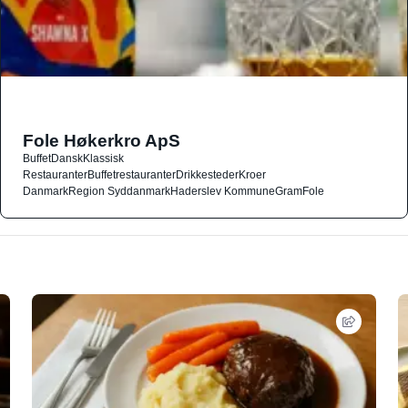
Fole Høkerkro ApS
Buffet
Dansk
Klassisk
Restauranter
Buffetrestauranter
Drikkesteder
Kroer
Danmark
Region Syddanmark
Haderslev Kommune
Gram
Fole