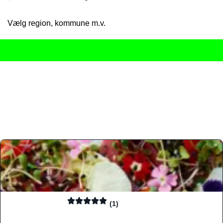
Vælg region, kommune m.v.
Her får du det komplette overblik
over Danmarks mange spisested
gourmetoplevelser på tværs af alle landets byer og regioner.
Søgningen er gjort enkel, så du hurtigt kan filtrere efter madtyp
informationer, hvilket gør den til det ideelle værktøj for både lo
Find præcis den madtype og den stemning, der passer til din næ
(1)