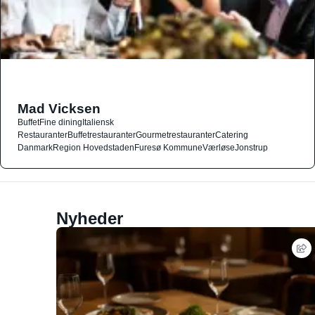
Mad Vicksen
Buffet
Fine dining
Italiensk
Restauranter
Buffetrestauranter
Gourmetrestauranter
Catering
Danmark
Region Hovedstaden
Furesø Kommune
Værløse
Jonstrup
Nyheder