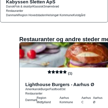
Kabyssen Sletten ApS
Dansk
Fisk & skaldyr
Klassisk
Smørrebrød
Restauranter
Danmark
Region Hovedstaden
Helsingør Kommune
Kvistgård
Restauranter og andre steder m
(1)
Lighthouse Burgers - Aarhus Ø
Amerikansk
Burger
Fastfood
Ost
Restauranter
Region
Aarhus
Aarhus
Aarhus
Danmark
Midtjylland
Kommune
C
Ø