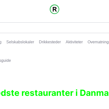
g
Selskabslokaler
Drikkesteder
Aktiviteter
Overnatning
sguide
edste restauranter i Danma
r, pubber, hoteller og aktiviteter.