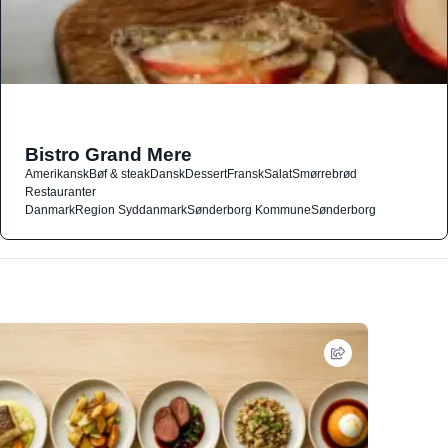
Bistro Grand Mere
Amerikansk
Bøf & steak
Dansk
Dessert
Fransk
Salat
Smørrebrød
Restauranter
Danmark
Region Syddanmark
Sønderborg Kommune
Sønderborg