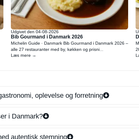
Udgivet den 04-08-2026
U
Bib Gourmand i Danmark 2026
D
Michelin Guide · Danmark Bib Gourmand i Danmark 2026 –
M
alle 27 restauranter med by, køkken og prisni...
2
Læs mere →
L
gastronomi, oplevelse og forretning
iser i Danmark?
 med autentisk stemning