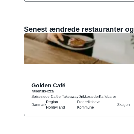
Senest ændrede restauranter og
Golden Café
Italiensk
Pizza
Spisesteder
Caféer
Takeaway
Drikkesteder
Kaffebarer
Region
Frederikshavn
Danmark
Skagen
Nordjylland
Kommune