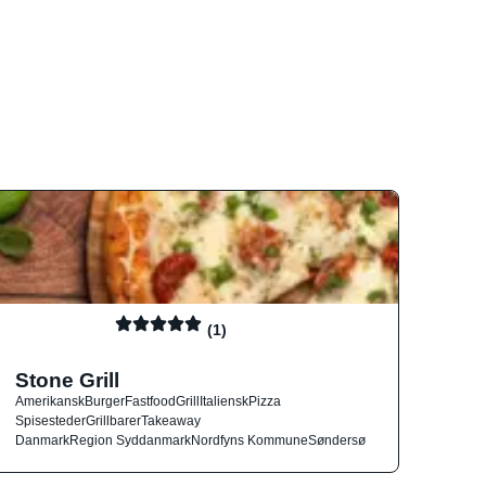
(1)
Stone Grill
Amerikansk
Burger
Fastfood
Grill
Italiensk
Pizza
Spisesteder
Grillbarer
Takeaway
Danmark
Region Syddanmark
Nordfyns Kommune
Søndersø