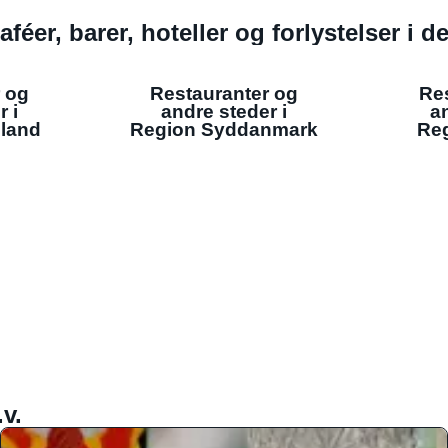
aféer, barer, hoteller og forlystelser i 
 og
Restauranter og
Re
r i
andre steder i
an
lland
Region Syddanmark
Reg
v.