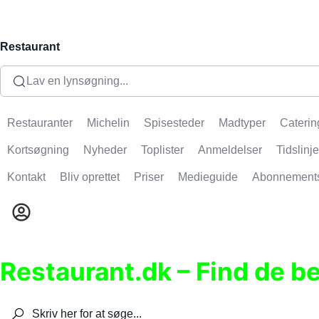
Restaurant
Lav en lynsøgning...
Restauranter
Michelin
Spisesteder
Madtyper
Caterin
Kortsøgning
Nyheder
Toplister
Anmeldelser
Tidslinje
Kontakt
Bliv oprettet
Priser
Medieguide
Abonnement
Restaurant.dk – Find de b
Søg efter restauranter, spisesteder, caféer, bare