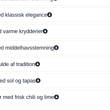
ed klassisk elegance
d varme krydderier
ed middelhavsstemning
lde af tradition
ed sol og tapas
 med frisk chili og lime