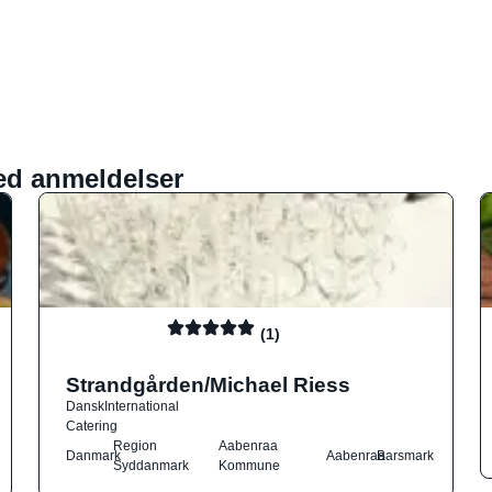
ed anmeldelser
(1)
Strandgården/Michael Riess
Dansk
International
Catering
Region
Aabenraa
Danmark
Aabenraa
Barsmark
Syddanmark
Kommune