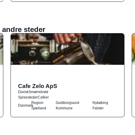
 andre steder
Cafe Zelo ApS
Dansk
Smørrebrød
Spisesteder
Caféer
Region
Guldborgsund
Nykøbing
Danmark
Sjælland
Kommune
Falster