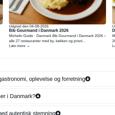
Udgivet den 04-08-2026
U
Bib Gourmand i Danmark 2026
D
Michelin Guide · Danmark Bib Gourmand i Danmark 2026 –
M
alle 27 restauranter med by, køkken og prisni...
2
Læs mere →
L
gastronomi, oplevelse og forretning
iser i Danmark?
 med autentisk stemning