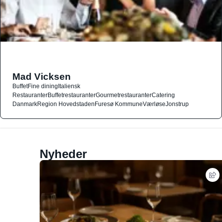
Mad Vicksen
Buffet
Fine dining
Italiensk
Restauranter
Buffetrestauranter
Gourmetrestauranter
Catering
Danmark
Region Hovedstaden
Furesø Kommune
Værløse
Jonstrup
Nyheder