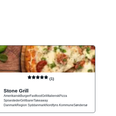
(1)
Stone Grill
Amerikansk
Burger
Fastfood
Grill
Italiensk
Pizza
Spisesteder
Grillbarer
Takeaway
Danmark
Region Syddanmark
Nordfyns Kommune
Søndersø