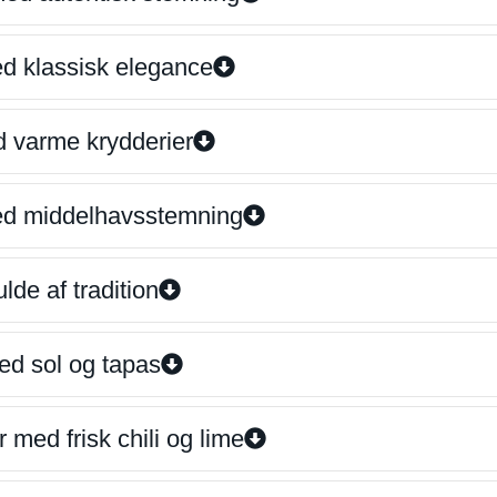
ed klassisk elegance
d varme krydderier
ed middelhavsstemning
lde af tradition
ed sol og tapas
 med frisk chili og lime