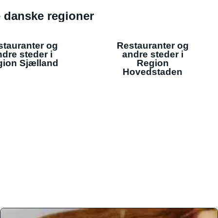
de danske regioner
stauranter og
Restauranter og
dre steder i
andre steder i
ion Sjælland
Region
Hovedstaden