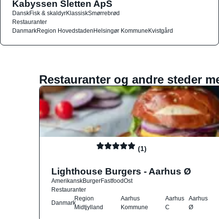
Kabyssen Sletten ApS
Dansk
Fisk & skaldyr
Klassisk
Smørrebrød
Restauranter
Danmark
Region Hovedstaden
Helsingør Kommune
Kvistgård
Restauranter og andre steder m
(1)
Lighthouse Burgers - Aarhus Ø
Amerikansk
Burger
Fastfood
Ost
Restauranter
Region
Aarhus
Aarhus
Aarhus
Danmark
Midtjylland
Kommune
C
Ø