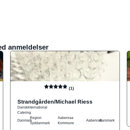
ed anmeldelser
(1)
Strandgården/Michael Riess
Dansk
International
Catering
Region
Aabenraa
Danmark
Aabenraa
Barsmark
Syddanmark
Kommune