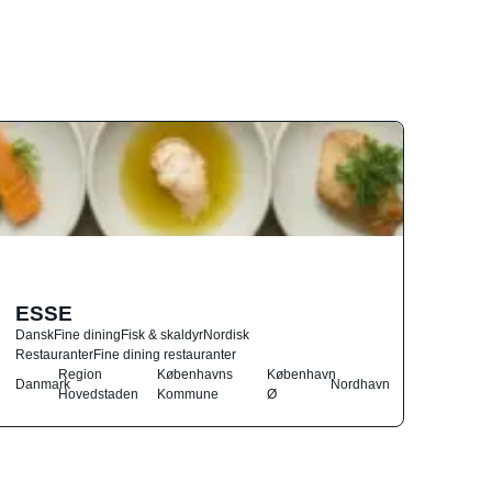
ESSE
Dansk
Fine dining
Fisk & skaldyr
Nordisk
Restauranter
Fine dining restauranter
Region
Københavns
København
Danmark
Nordhavn
Hovedstaden
Kommune
Ø