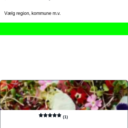
Vælg region, kommune m.v.
Her får du det komplette overblik
over Danmarks mange spisested
gourmetoplevelser på tværs af alle landets byer og regioner.
Søgningen er gjort enkel, så du hurtigt kan filtrere efter madtyp
informationer, hvilket gør den til det ideelle værktøj for både lo
Find præcis den madtype og den stemning, der passer til din næ
(1)