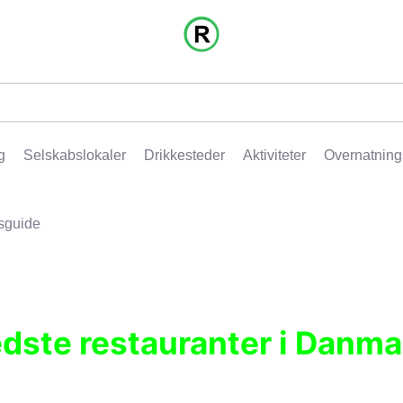
g
Selskabslokaler
Drikkesteder
Aktiviteter
Overnatning
sguide
edste restauranter i Danma
r, pubber, hoteller og aktiviteter.