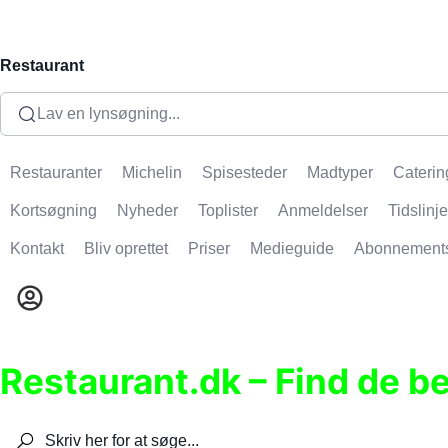
Restaurant
Lav en lynsøgning...
Restauranter
Michelin
Spisesteder
Madtyper
Caterin
Kortsøgning
Nyheder
Toplister
Anmeldelser
Tidslinje
Kontakt
Bliv oprettet
Priser
Medieguide
Abonnement
Restaurant.dk – Find de b
Søg efter restauranter, spisesteder, caféer, bare