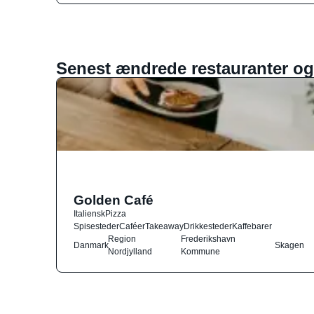
Senest ændrede restauranter og
Golden Café
Italiensk
Pizza
Spisesteder
Caféer
Takeaway
Drikkesteder
Kaffebarer
Region
Frederikshavn
Danmark
Skagen
Nordjylland
Kommune