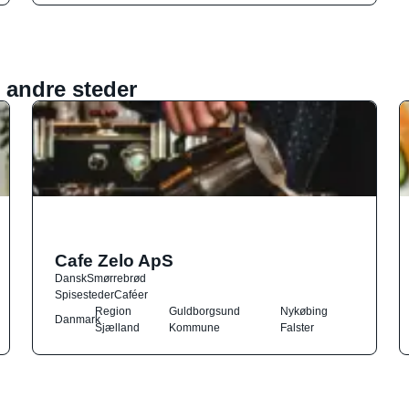
 andre steder
Cafe Zelo ApS
Dansk
Smørrebrød
Spisesteder
Caféer
Region
Guldborgsund
Nykøbing
Danmark
Sjælland
Kommune
Falster