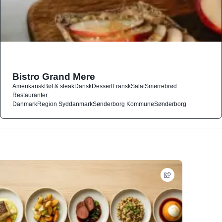
Bistro Grand Mere
Amerikansk
Bøf & steak
Dansk
Dessert
Fransk
Salat
Smørrebrød
Restauranter
Danmark
Region Syddanmark
Sønderborg Kommune
Sønderborg