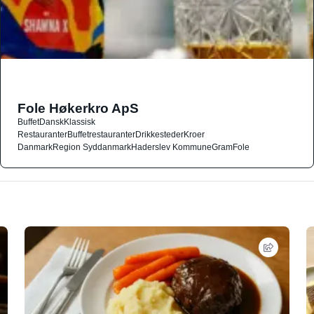
Fole Høkerkro ApS
Buffet
Dansk
Klassisk
Restauranter
Buffetrestauranter
Drikkesteder
Kroer
Danmark
Region Syddanmark
Haderslev Kommune
Gram
Fole