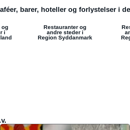
aféer, barer, hoteller og forlystelser i 
 og
Restauranter og
Re
r i
andre steder i
an
lland
Region Syddanmark
Reg
v.