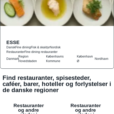
ESSE
Dansk
Fine dining
Fisk & skaldyr
Nordisk
Restauranter
Fine dining restauranter
Region
Københavns
København
Danmark
Nordhavn
Hovedstaden
Kommune
Ø
Find restauranter, spisesteder,
caféer, barer, hoteller og forlystelser i
de danske regioner
Restauranter
Restauranter
og andre
og andre