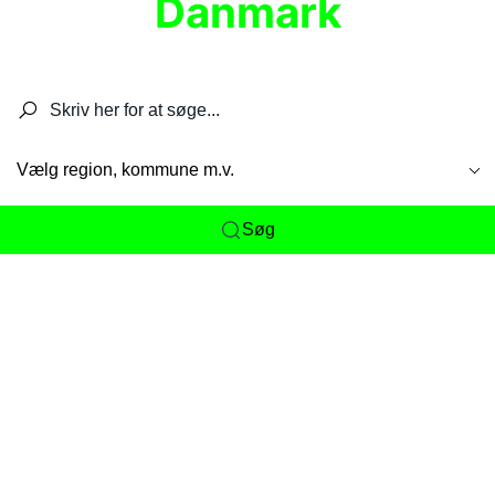
Danmark
Søg efter restauranter, spisesteder, caféer,
barer, pubber, hoteller og aktiviteter.
Vælg region, kommune m.v.
Søg
Her får du det komplette overblik
over
Danmarks mange spisesteder, caféer og
restauranter samlet ét sted. Vi gør det nemt for
dig at opdage alt fra skjulte lokale favoritter til
eksklusive gourmetoplevelser på tværs af alle
landets byer og regioner.
Søgningen er gjort enkel, så du hurtigt kan filtrere
efter madtype, lokation eller specifikke ønsker til