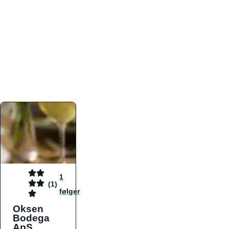
atmosfæren. Platformen er faktabaseret,
overskuelig og altid opdateret med de nyeste
informationer, hvilket gør den til det ideelle værktøj
for både lokale madelskere og turister på farten.
Find præcis den madtype og den stemning, der
passer til din næste middag, uanset hvor i landet
du befinder dig.
1
(1)
følger
Oksen
Bodega
ApS