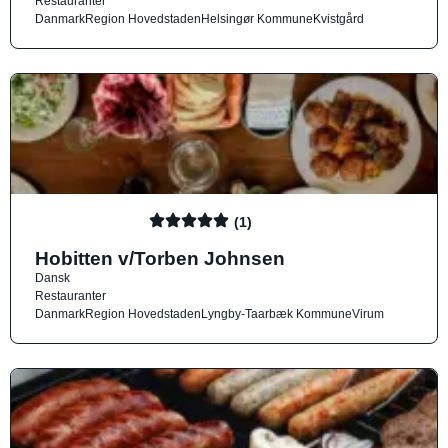
Restauranter
Danmark
Region Hovedstaden
Helsingør Kommune
Kvistgård
(1)
Hobitten v/Torben Johnsen
Dansk
Restauranter
Danmark
Region Hovedstaden
Lyngby-Taarbæk Kommune
Virum