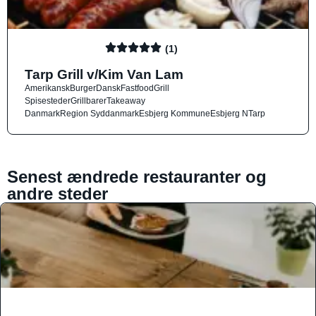
(1)
Tarp Grill v/Kim Van Lam
Amerikansk
Burger
Dansk
Fastfood
Grill
Spisesteder
Grillbarer
Takeaway
Danmark
Region Syddanmark
Esbjerg Kommune
Esbjerg N
Tarp
Senest ændrede restauranter og
andre steder