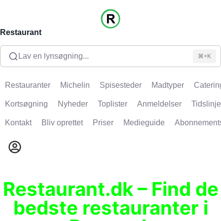
Restaurant
Lav en lynsøgning...
⌘+K
Restauranter
Michelin
Spisesteder
Madtyper
Caterin
Kortsøgning
Nyheder
Toplister
Anmeldelser
Tidslinje
Kontakt
Bliv oprettet
Priser
Medieguide
Abonnement
Restaurant.dk – Find de
bedste restauranter i