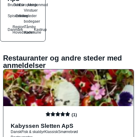
Brunch
Dansk
Europæisk
Morgenmad
Vinstuer
Spisesteder
Drikkesteder
og
bodegaer
Region
Tårnby
Danmark
Kastrup
Hovedstaden
Kommune
Restauranter og andre steder med
anmeldelser
(1)
Kabyssen Sletten ApS
Dansk
Fisk & skaldyr
Klassisk
Smørrebrød