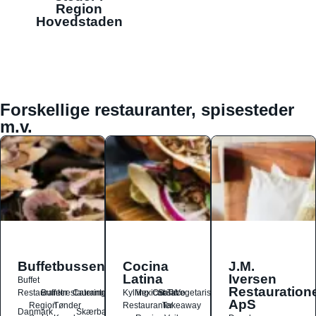
Region
Hovedstaden
Forskellige restauranter, spisesteder
m.v.
Buffetbussen
Cocina
J.M.
Latina
Iversen
Buffet
Restauration
Restauranter
Buffetrestauranter
Catering
Kylling
Mexicansk
Ost
Salat
Taco
Vegetarisk
ApS
Region
Tønder
Restauranter
Takeaway
Danmark
Skærbæk