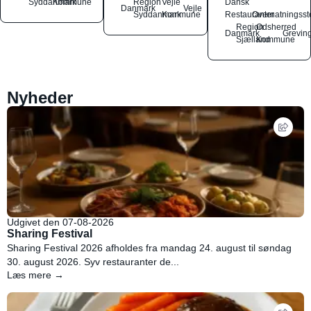
Syddanmark
Kommune
Region
Vejle
Dansk
Danmark
Vejle
Syddanmark
Kommune
Restauranter
Overnatningsst
Region
Odsherred
Danmark
Grevin
Sjælland
Kommune
Nyheder
Udgivet den 07-08-2026
Sharing Festival
Sharing Festival 2026 afholdes fra mandag 24. august til søndag
30. august 2026. Syv restauranter de...
Læs mere →