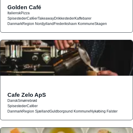
Golden Café
Italiensk
Pizza
Spisesteder
Caféer
Takeaway
Drikkesteder
Kaffebarer
Danmark
Region Nordjylland
Frederikshavn Kommune
Skagen
Cafe Zelo ApS
Dansk
Smørrebrød
Spisesteder
Caféer
Danmark
Region Sjælland
Guldborgsund Kommune
Nykøbing Falster