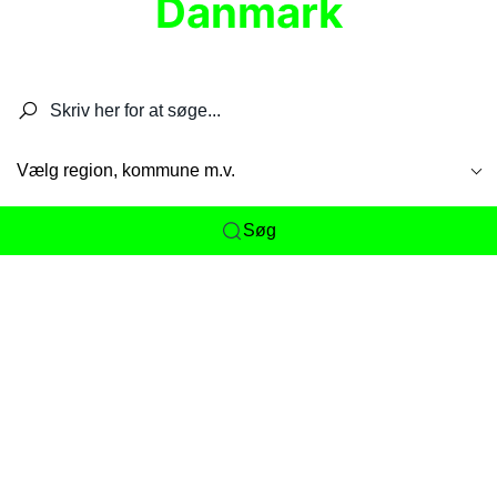
Danmark
Søg efter restauranter, spisesteder, caféer,
barer, pubber, hoteller og aktiviteter.
Vælg region, kommune m.v.
Søg
Her får du det komplette overblik
over
Danmarks mange spisesteder, caféer og
restauranter samlet ét sted. Vi gør det nemt for
dig at opdage alt fra skjulte lokale favoritter til
eksklusive gourmetoplevelser på tværs af alle
landets byer og regioner.
Søgningen er gjort enkel, så du hurtigt kan filtrere
efter madtype, lokation eller specifikke ønsker til