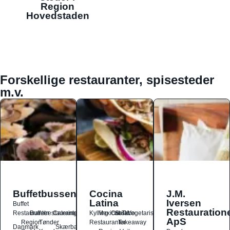
Region
Hovedstaden
Forskellige restauranter, spisesteder
m.v.
Buffetbussen
Cocina
J.M.
Latina
Iversen
Buffet
Restauration
Restauranter
Buffetrestauranter
Catering
Kylling
Mexicansk
Ost
Salat
Taco
Vegetarisk
ApS
Region
Tønder
Restauranter
Takeaway
Danmark
Skærbæk