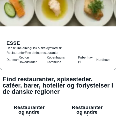
ESSE
Dansk
Fine dining
Fisk & skaldyr
Nordisk
Restauranter
Fine dining restauranter
Region
Københavns
København
Danmark
Nordhavn
Hovedstaden
Kommune
Ø
Find restauranter, spisesteder,
caféer, barer, hoteller og forlystelser i
de danske regioner
Restauranter
Restauranter
og andre
og andre