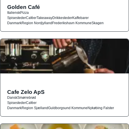
Golden Café
Italiensk
Pizza
Spisesteder
Caféer
Takeaway
Drikkesteder
Kaffebarer
Danmark
Region Nordjylland
Frederikshavn Kommune
Skagen
Cafe Zelo ApS
Dansk
Smørrebrød
Spisesteder
Caféer
Danmark
Region Sjælland
Guldborgsund Kommune
Nykøbing Falster