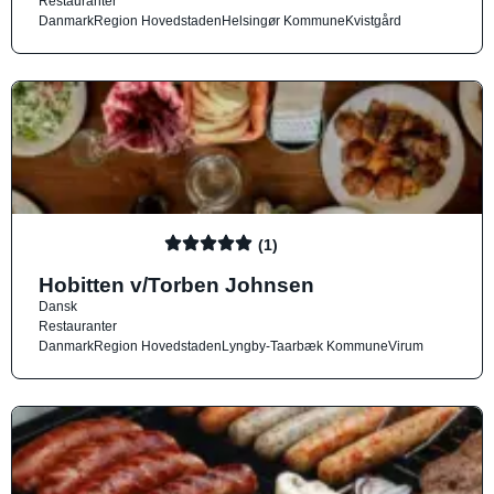
Restauranter
Danmark
Region Hovedstaden
Helsingør Kommune
Kvistgård
(1)
Hobitten v/Torben Johnsen
Dansk
Restauranter
Danmark
Region Hovedstaden
Lyngby-Taarbæk Kommune
Virum