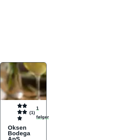
atmosfæren. Platformen er faktabaseret,
overskuelig og altid opdateret med de nyeste
informationer, hvilket gør den til det ideelle værktøj
for både lokale madelskere og turister på farten.
Find præcis den madtype og den stemning, der
passer til din næste middag, uanset hvor i landet
du befinder dig.
1
(1)
følger
Oksen
Bodega
ApS