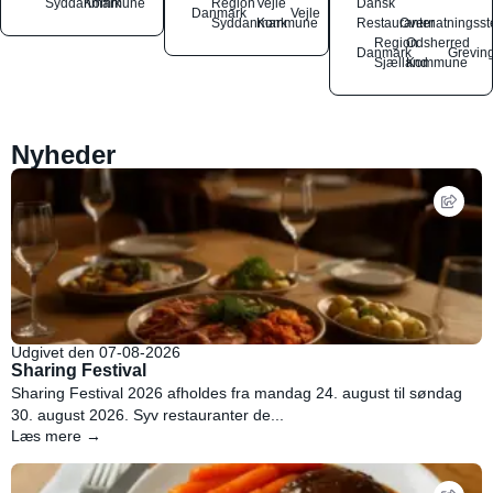
Syddanmark
Kommune
Region
Vejle
Dansk
Danmark
Vejle
Syddanmark
Kommune
Restauranter
Overnatningsst
Region
Odsherred
Danmark
Grevin
Sjælland
Kommune
Nyheder
Udgivet den 07-08-2026
Sharing Festival
Sharing Festival 2026 afholdes fra mandag 24. august til søndag
30. august 2026. Syv restauranter de...
Læs mere →