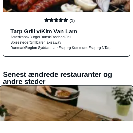
(1)
Tarp Grill v/Kim Van Lam
Amerikansk
Burger
Dansk
Fastfood
Grill
Spisesteder
Grillbarer
Takeaway
Danmark
Region Syddanmark
Esbjerg Kommune
Esbjerg N
Tarp
Senest ændrede restauranter og
andre steder