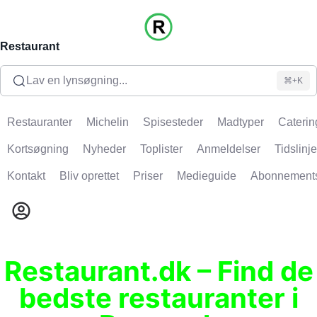
Restaurant
Lav en lynsøgning...
⌘+K
Restauranter
Michelin
Spisesteder
Madtyper
Caterin
Kortsøgning
Nyheder
Toplister
Anmeldelser
Tidslinje
Kontakt
Bliv oprettet
Priser
Medieguide
Abonnement
Restaurant.dk – Find de
bedste restauranter i