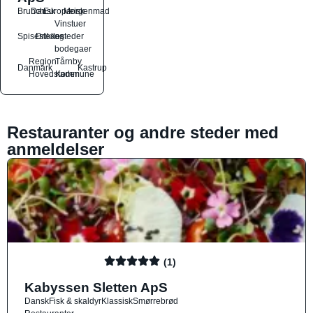
Brunch
Dansk
Europæisk
Morgenmad
Vinstuer
Spisesteder
Drikkesteder
og
bodegaer
Region
Tårnby
Danmark
Kastrup
Hovedstaden
Kommune
Restauranter og andre steder med
anmeldelser
(1)
Kabyssen Sletten ApS
Dansk
Fisk & skaldyr
Klassisk
Smørrebrød