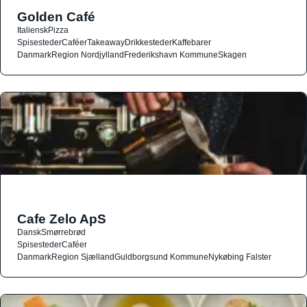
Golden Café
Italiensk
Pizza
Spisesteder
Caféer
Takeaway
Drikkesteder
Kaffebarer
Danmark
Region Nordjylland
Frederikshavn Kommune
Skagen
Cafe Zelo ApS
Dansk
Smørrebrød
Spisesteder
Caféer
Danmark
Region Sjælland
Guldborgsund Kommune
Nykøbing Falster