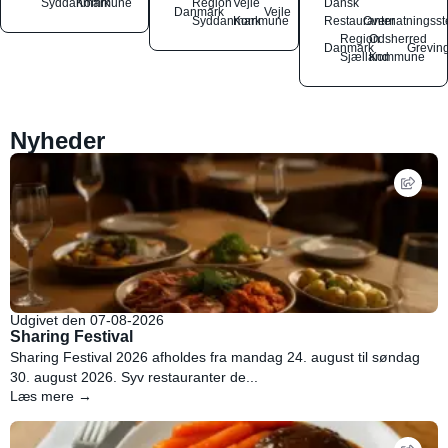
Syddanmark
Kommune
Region
Vejle
Dansk
Danmark
Vejle
Syddanmark
Kommune
Restauranter
Overnatningsst
Region
Odsherred
Danmark
Grevin
Sjælland
Kommune
Nyheder
Udgivet den 07-08-2026
Sharing Festival
Sharing Festival 2026 afholdes fra mandag 24. august til søndag
30. august 2026. Syv restauranter de...
Læs mere →