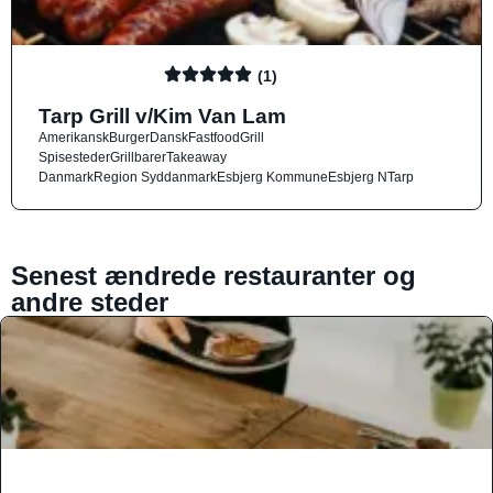
(1)
Tarp Grill v/Kim Van Lam
Amerikansk
Burger
Dansk
Fastfood
Grill
Spisesteder
Grillbarer
Takeaway
Danmark
Region Syddanmark
Esbjerg Kommune
Esbjerg N
Tarp
Senest ændrede restauranter og
andre steder