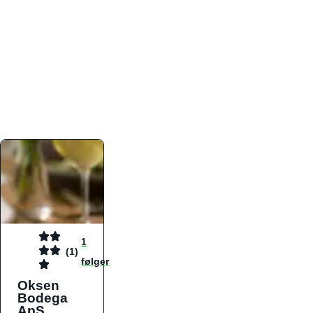
atmosfæren. Platformen er faktabaseret,
overskuelig og altid opdateret med de nyeste
informationer, hvilket gør den til det ideelle værktøj
for både lokale madelskere og turister på farten.
Find præcis den madtype og den stemning, der
passer til din næste middag, uanset hvor i landet
du befinder dig.
1
(1)
følger
Oksen
Bodega
ApS