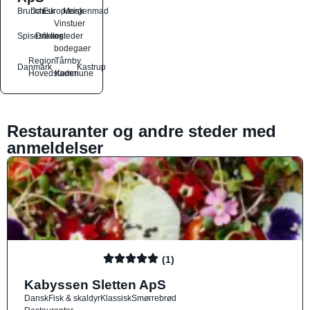
Brunch
Dansk
Europæisk
Morgenmad
Vinstuer
Spisesteder
Drikkesteder
og
bodegaer
Region
Tårnby
Danmark
Kastrup
Hovedstaden
Kommune
Restauranter og andre steder med
anmeldelser
(1)
Kabyssen Sletten ApS
Dansk
Fisk & skaldyr
Klassisk
Smørrebrød