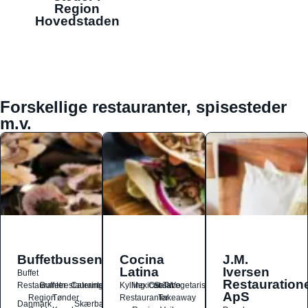
Region
Hovedstaden
Forskellige restauranter, spisesteder
m.v.
Buffetbussen
Cocina
J.M.
Latina
Iversen
Buffet
Restauration
Restauranter
Buffetrestauranter
Catering
Kylling
Mexicansk
Ost
Salat
Taco
Vegetarisk
ApS
Region
Tønder
Restauranter
Takeaway
Danmark
Skærbæk