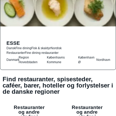
ESSE
Dansk
Fine dining
Fisk & skaldyr
Nordisk
Restauranter
Fine dining restauranter
Region
Københavns
København
Danmark
Nordhavn
Hovedstaden
Kommune
Ø
Find restauranter, spisesteder,
caféer, barer, hoteller og forlystelser i
de danske regioner
Restauranter
Restauranter
og andre
og andre