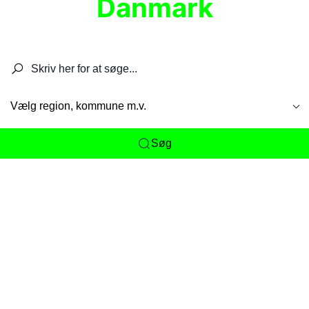
Danmark
Søg efter restauranter, spisesteder, caféer,
barer, pubber, hoteller og aktiviteter.
Vælg region, kommune m.v.
Søg
Her får du det komplette overblik
over
Danmarks mange spisesteder, caféer og
restauranter samlet ét sted. Vi gør det nemt for
dig at opdage alt fra skjulte lokale favoritter til
eksklusive gourmetoplevelser på tværs af alle
landets byer og regioner.
Søgningen er gjort enkel, så du hurtigt kan filtrere
efter madtype, lokation eller specifikke ønsker til