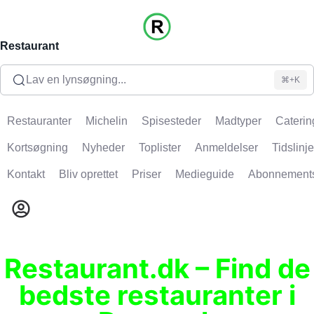
Restaurant
Lav en lynsøgning...
⌘+K
Restauranter
Michelin
Spisesteder
Madtyper
Caterin
Kortsøgning
Nyheder
Toplister
Anmeldelser
Tidslinje
Kontakt
Bliv oprettet
Priser
Medieguide
Abonnement
Restaurant.dk – Find de
bedste restauranter i