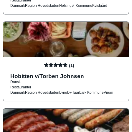
Restauranter
Danmark
Region Hovedstaden
Helsingør Kommune
Kvistgård
(1)
Hobitten v/Torben Johnsen
Dansk
Restauranter
Danmark
Region Hovedstaden
Lyngby-Taarbæk Kommune
Virum