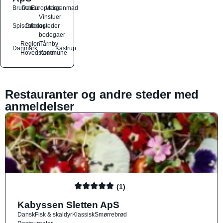
Brunch
Dansk
Europæisk
Morgenmad
Vinstuer
Spisesteder
Drikkesteder
og
bodegaer
Region
Tårnby
Danmark
Kastrup
Hovedstaden
Kommune
Restauranter og andre steder med
anmeldelser
(1)
Kabyssen Sletten ApS
Dansk
Fisk & skaldyr
Klassisk
Smørrebrød