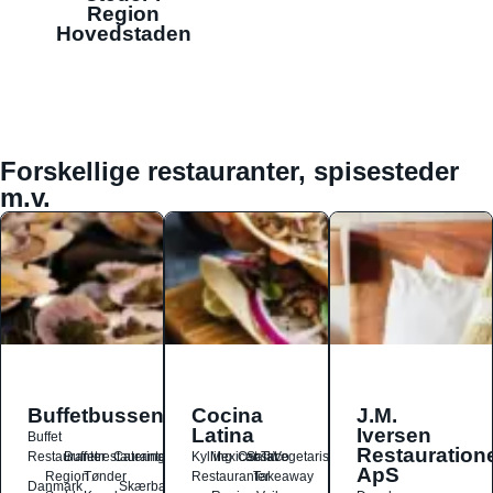
Region
Hovedstaden
Forskellige restauranter, spisesteder
m.v.
Buffetbussen
Cocina
J.M.
Latina
Iversen
Buffet
Restauration
Restauranter
Buffetrestauranter
Catering
Kylling
Mexicansk
Ost
Salat
Taco
Vegetarisk
ApS
Region
Tønder
Restauranter
Takeaway
Danmark
Skærbæk