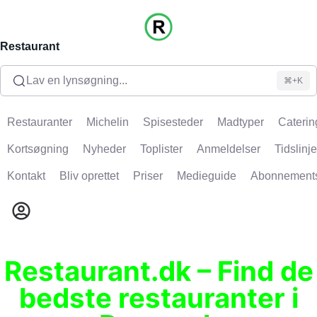
Restaurant
Lav en lynsøgning...
⌘+K
Restauranter
Michelin
Spisesteder
Madtyper
Caterin
Kortsøgning
Nyheder
Toplister
Anmeldelser
Tidslinje
Kontakt
Bliv oprettet
Priser
Medieguide
Abonnement
Restaurant.dk – Find de
bedste restauranter i