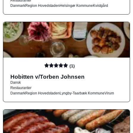
Restauranter
Danmark
Region Hovedstaden
Helsingør Kommune
Kvistgård
(1)
Hobitten v/Torben Johnsen
Dansk
Restauranter
Danmark
Region Hovedstaden
Lyngby-Taarbæk Kommune
Virum