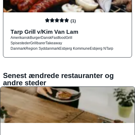
(1)
Tarp Grill v/Kim Van Lam
Amerikansk
Burger
Dansk
Fastfood
Grill
Spisesteder
Grillbarer
Takeaway
Danmark
Region Syddanmark
Esbjerg Kommune
Esbjerg N
Tarp
Senest ændrede restauranter og
andre steder