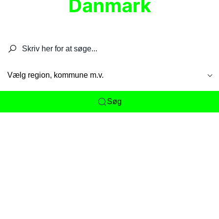
Danmark
Søg efter restauranter, spisesteder, caféer,
barer, pubber, hoteller og aktiviteter.
Vælg region, kommune m.v.
Søg
Her får du det komplette overblik
over
Danmarks mange spisesteder, caféer og
restauranter samlet ét sted. Vi gør det nemt for
dig at opdage alt fra skjulte lokale favoritter til
eksklusive gourmetoplevelser på tværs af alle
landets byer og regioner.
Søgningen er gjort enkel, så du hurtigt kan filtrere
efter madtype, lokation eller specifikke ønsker til