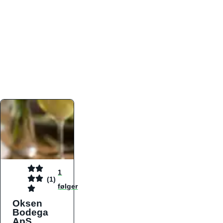
atmosfæren. Platformen er faktabaseret,
overskuelig og altid opdateret med de nyeste
informationer, hvilket gør den til det ideelle værktøj
for både lokale madelskere og turister på farten.
Find præcis den madtype og den stemning, der
passer til din næste middag, uanset hvor i landet
du befinder dig.
1
(1)
følger
Oksen
Bodega
ApS