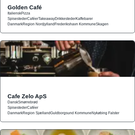
Golden Café
Italiensk
Pizza
Spisesteder
Caféer
Takeaway
Drikkesteder
Kaffebarer
Danmark
Region Nordjylland
Frederikshavn Kommune
Skagen
Cafe Zelo ApS
Dansk
Smørrebrød
Spisesteder
Caféer
Danmark
Region Sjælland
Guldborgsund Kommune
Nykøbing Falster