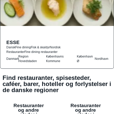
ESSE
Dansk
Fine dining
Fisk & skaldyr
Nordisk
Restauranter
Fine dining restauranter
Region
Københavns
København
Danmark
Nordhavn
Hovedstaden
Kommune
Ø
Find restauranter, spisesteder,
caféer, barer, hoteller og forlystelser i
de danske regioner
Restauranter
Restauranter
og andre
og andre