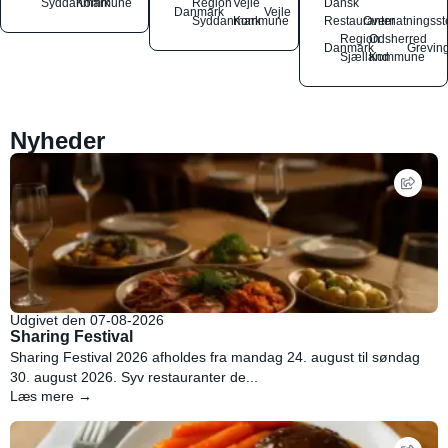
Syddanmark
Kommune
Region
Vejle
Dansk
Danmark
Vejle
Syddanmark
Kommune
Restauranter
Overnatningsst
Region
Odsherred
Danmark
Grevin
Sjælland
Kommune
Nyheder
Udgivet den 07-08-2026
Sharing Festival
Sharing Festival 2026 afholdes fra mandag 24. august til søndag
30. august 2026. Syv restauranter de...
Læs mere →