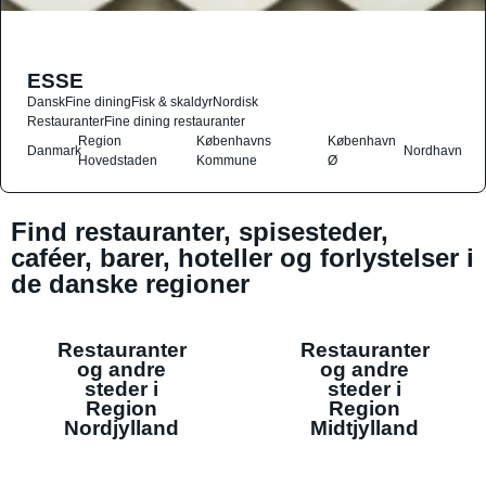
ESSE
Dansk
Fine dining
Fisk & skaldyr
Nordisk
Restauranter
Fine dining restauranter
Region
Københavns
København
Danmark
Nordhavn
Hovedstaden
Kommune
Ø
Find restauranter, spisesteder,
caféer, barer, hoteller og forlystelser i
de danske regioner
Restauranter
Restauranter
og andre
og andre
steder i
steder i
Region
Region
Nordjylland
Midtjylland