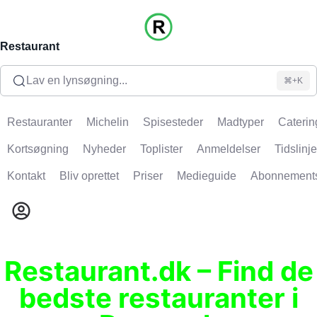
Restaurant
Lav en lynsøgning...
⌘+K
Restauranter
Michelin
Spisesteder
Madtyper
Caterin
Kortsøgning
Nyheder
Toplister
Anmeldelser
Tidslinje
Kontakt
Bliv oprettet
Priser
Medieguide
Abonnement
Restaurant.dk – Find de
bedste restauranter i