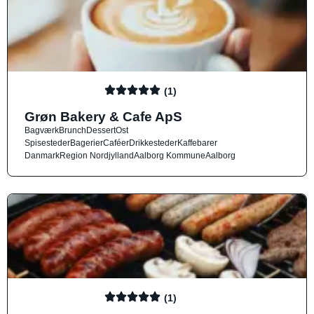
(1)
Grøn Bakery & Cafe ApS
Bagværk
Brunch
Dessert
Ost
Spisesteder
Bagerier
Caféer
Drikkesteder
Kaffebarer
Danmark
Region Nordjylland
Aalborg Kommune
Aalborg
(1)