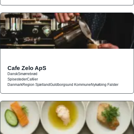
Cafe Zelo ApS
Dansk
Smørrebrød
Spisesteder
Caféer
Danmark
Region Sjælland
Guldborgsund Kommune
Nykøbing Falster