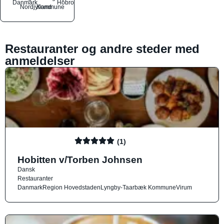
Danmark
Hobro
Nordjylland
Kommune
Restauranter og andre steder med
anmeldelser
(1)
Hobitten v/Torben Johnsen
Dansk
Restauranter
Danmark
Region Hovedstaden
Lyngby-Taarbæk Kommune
Virum