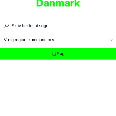
Danmark
Søg efter restauranter, spisesteder, caféer,
barer, pubber, hoteller og aktiviteter.
Vælg region, kommune m.v.
Søg
Her får du det komplette overblik
over
Danmarks mange spisesteder, caféer og
restauranter samlet ét sted. Vi gør det nemt for
dig at opdage alt fra skjulte lokale favoritter til
eksklusive gourmetoplevelser på tværs af alle
landets byer og regioner.
Søgningen er gjort enkel, så du hurtigt kan filtrere
efter madtype, lokation eller specifikke ønsker til