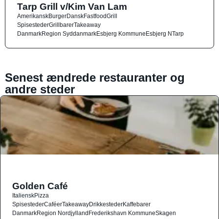
Tarp Grill v/Kim Van Lam
Amerikansk
Burger
Dansk
Fastfood
Grill
Spisesteder
Grillbarer
Takeaway
Danmark
Region Syddanmark
Esbjerg Kommune
Esbjerg N
Tarp
Senest ændrede restauranter og
andre steder
Golden Café
Italiensk
Pizza
Spisesteder
Caféer
Takeaway
Drikkesteder
Kaffebarer
Danmark
Region Nordjylland
Frederikshavn Kommune
Skagen