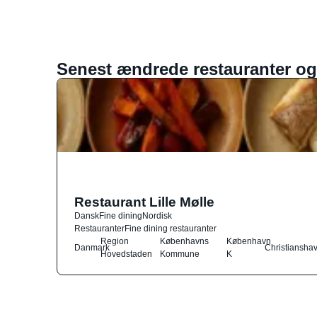
Senest ændrede restauranter og
Restaurant Lille Mølle
Dansk
Fine dining
Nordisk
Restauranter
Fine dining restauranter
Region
Københavns
København
Danmark
Christiansha
Hovedstaden
Kommune
K