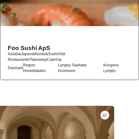
Foo Sushi ApS
Asiatisk
Japansk
Nordisk
Sushi
Vildt
Restauranter
Takeaway
Catering
Region
Lyngby-Taarbæk
Kongens
Danmark
Hovedstaden
Kommune
Lyngby