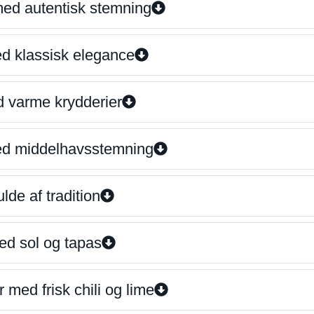
 med autentisk stemning
ed klassisk elegance
d varme krydderier
ed middelhavsstemning
lde af tradition
ed sol og tapas
 med frisk chili og lime