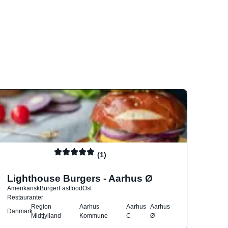
(1)
Lighthouse Burgers - Aarhus Ø
Amerikansk
Burger
Fastfood
Ost
Restauranter
Region
Aarhus
Aarhus
Aarhus
Danmark
Midtjylland
Kommune
C
Ø