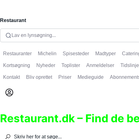
Restaurant
Lav en lynsøgning...
Restauranter
Michelin
Spisesteder
Madtyper
Caterin
Kortsøgning
Nyheder
Toplister
Anmeldelser
Tidslinje
Kontakt
Bliv oprettet
Priser
Medieguide
Abonnement
Restaurant.dk – Find de b
Søg efter restauranter, spisesteder, caféer, bare