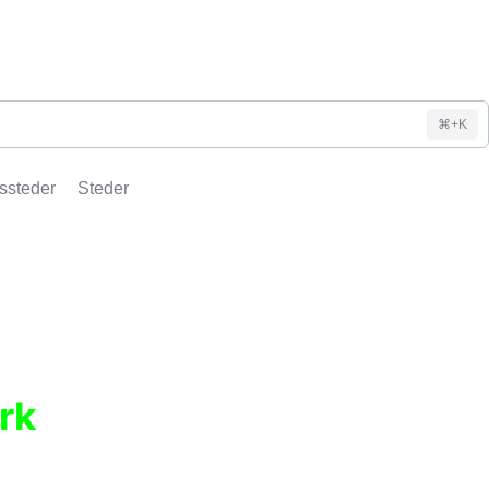
⌘+K
ssteder
Steder
rk