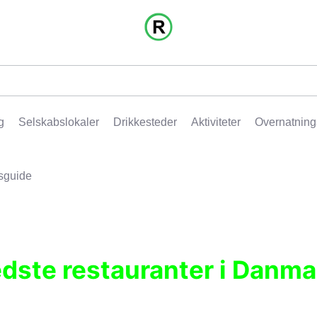
g
Selskabslokaler
Drikkesteder
Aktiviteter
Overnatning
sguide
edste restauranter i Danma
r, pubber, hoteller og aktiviteter.