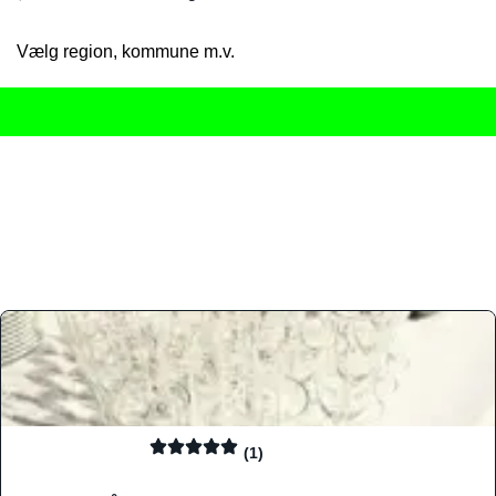
Vælg region, kommune m.v.
Her får du det komplette overblik
over Danmarks mange spisested
gourmetoplevelser på tværs af alle landets byer og regioner.
Søgningen er gjort enkel, så du hurtigt kan filtrere efter madtyp
informationer, hvilket gør den til det ideelle værktøj for både lo
Find præcis den madtype og den stemning, der passer til din næ
(1)