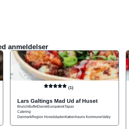
ed anmeldelser
(1)
Lars Galtings Mad Ud af Huset
Brunch
Buffet
Dansk
Europæisk
Tapas
Catering
Danmark
Region Hovedstaden
Københavns Kommune
Valby