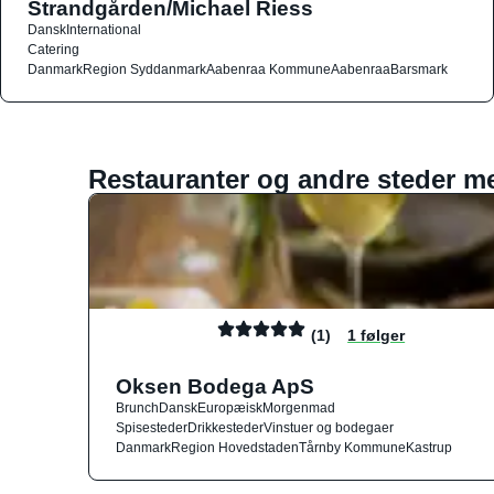
Strandgården/Michael Riess
Dansk
International
Catering
Danmark
Region Syddanmark
Aabenraa Kommune
Aabenraa
Barsmark
Restauranter og andre steder m
(1)
1 følger
Oksen Bodega ApS
Brunch
Dansk
Europæisk
Morgenmad
Spisesteder
Drikkesteder
Vinstuer og bodegaer
Danmark
Region Hovedstaden
Tårnby Kommune
Kastrup