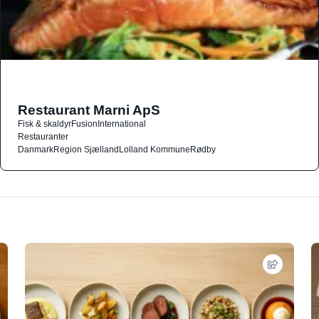
Restaurant Marni ApS
Fisk & skaldyr
Fusion
International
Restauranter
Danmark
Region Sjælland
Lolland Kommune
Rødby