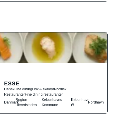
ESSE
Dansk
Fine dining
Fisk & skaldyr
Nordisk
Restauranter
Fine dining restauranter
Region
Københavns
København
Danmark
Nordhavn
Hovedstaden
Kommune
Ø