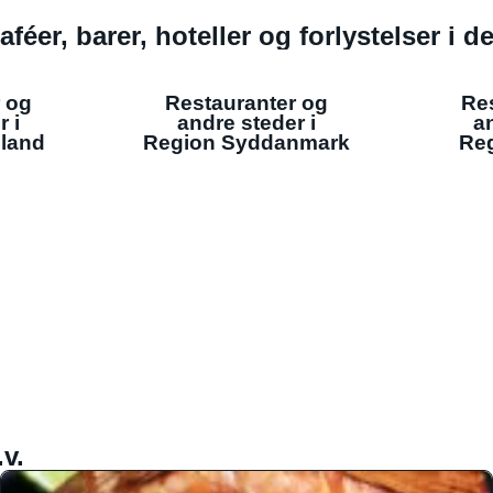
aféer, barer, hoteller og forlystelser i 
 og
Restauranter og
Re
r i
andre steder i
an
lland
Region Syddanmark
Reg
v.