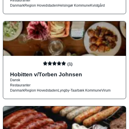
Restauranter
Danmark
Region Hovedstaden
Helsingør Kommune
Kvistgård
(1)
Hobitten v/Torben Johnsen
Dansk
Restauranter
Danmark
Region Hovedstaden
Lyngby-Taarbæk Kommune
Virum