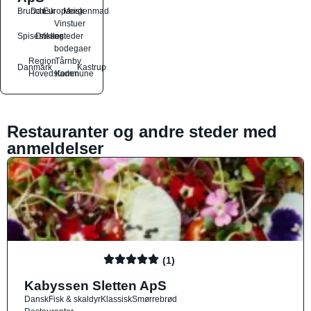
Brunch
Dansk
Europæisk
Morgenmad
Vinstuer
Spisesteder
Drikkesteder
og
bodegaer
Region
Tårnby
Danmark
Kastrup
Hovedstaden
Kommune
Restauranter og andre steder med
anmeldelser
(1)
Kabyssen Sletten ApS
Dansk
Fisk & skaldyr
Klassisk
Smørrebrød