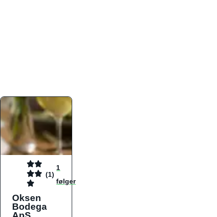
atmosfæren. Platformen er faktabaseret,
overskuelig og altid opdateret med de nyeste
informationer, hvilket gør den til det ideelle værktøj
for både lokale madelskere og turister på farten.
Find præcis den madtype og den stemning, der
passer til din næste middag, uanset hvor i landet
du befinder dig.
1
(1)
følger
Oksen
Bodega
ApS