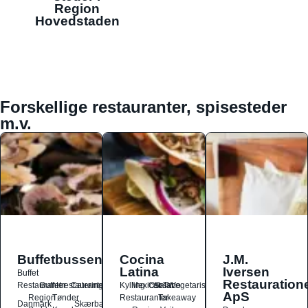
Region
Hovedstaden
Forskellige restauranter, spisesteder
m.v.
Buffetbussen
Cocina
J.M.
Latina
Iversen
Buffet
Restauration
Restauranter
Buffetrestauranter
Catering
Kylling
Mexicansk
Ost
Salat
Taco
Vegetarisk
ApS
Region
Tønder
Restauranter
Takeaway
Danmark
Skærbæk