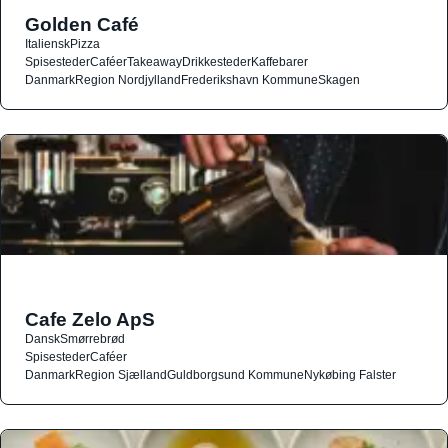
Golden Café
Italiensk
Pizza
Spisesteder
Caféer
Takeaway
Drikkesteder
Kaffebarer
Danmark
Region Nordjylland
Frederikshavn Kommune
Skagen
Cafe Zelo ApS
Dansk
Smørrebrød
Spisesteder
Caféer
Danmark
Region Sjælland
Guldborgsund Kommune
Nykøbing Falster