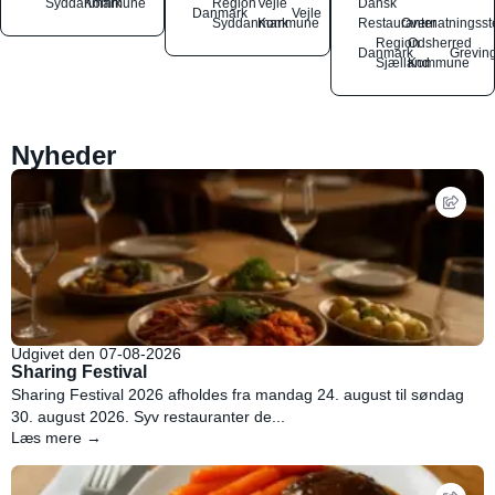
Syddanmark
Kommune
Region
Vejle
Dansk
Danmark
Vejle
Syddanmark
Kommune
Restauranter
Overnatningsst
Region
Odsherred
Danmark
Grevin
Sjælland
Kommune
Nyheder
Udgivet den 07-08-2026
Sharing Festival
Sharing Festival 2026 afholdes fra mandag 24. august til søndag
30. august 2026. Syv restauranter de...
Læs mere →