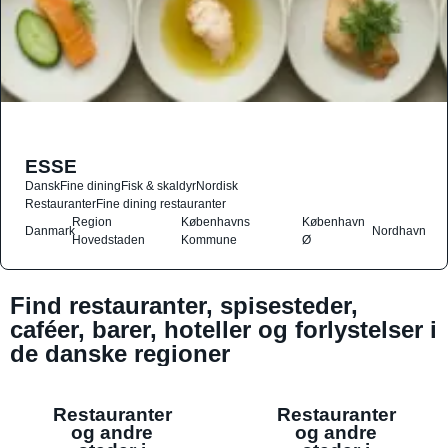
ESSE
Dansk
Fine dining
Fisk & skaldyr
Nordisk
Restauranter
Fine dining restauranter
Region
Københavns
København
Danmark
Nordhavn
Hovedstaden
Kommune
Ø
Find restauranter, spisesteder,
caféer, barer, hoteller og forlystelser i
de danske regioner
Restauranter
Restauranter
og andre
og andre