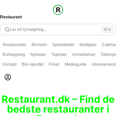
Restaurant
Lav en lynsøgning...
⌘+K
Restauranter
Michelin
Spisesteder
Madtyper
Caterin
Kortsøgning
Nyheder
Toplister
Anmeldelser
Tidslinje
Kontakt
Bliv oprettet
Priser
Medieguide
Abonnement
Restaurant.dk – Find de
bedste restauranter i