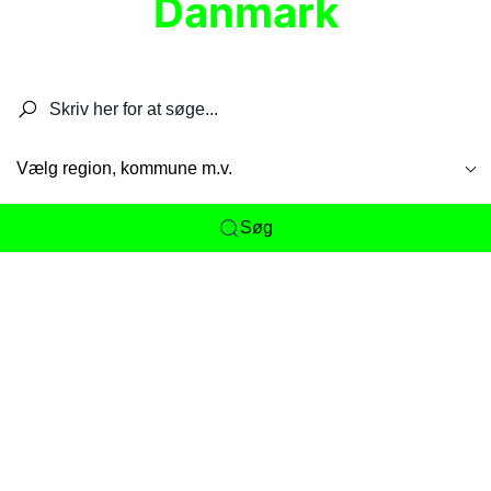
Danmark
Søg efter restauranter, spisesteder, caféer,
barer, pubber, hoteller og aktiviteter.
Vælg region, kommune m.v.
Søg
Her får du det komplette overblik
over
Danmarks mange spisesteder, caféer og
restauranter samlet ét sted. Vi gør det nemt for
dig at opdage alt fra skjulte lokale favoritter til
eksklusive gourmetoplevelser på tværs af alle
landets byer og regioner.
Søgningen er gjort enkel, så du hurtigt kan filtrere
efter madtype, lokation eller specifikke ønsker til