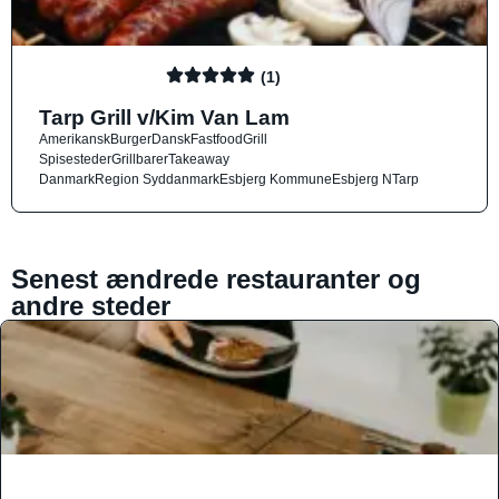
(1)
Tarp Grill v/Kim Van Lam
Amerikansk
Burger
Dansk
Fastfood
Grill
Spisesteder
Grillbarer
Takeaway
Danmark
Region Syddanmark
Esbjerg Kommune
Esbjerg N
Tarp
Senest ændrede restauranter og
andre steder