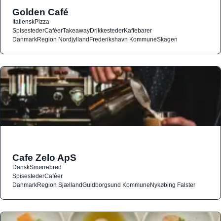
Golden Café
Italiensk
Pizza
Spisesteder
Caféer
Takeaway
Drikkesteder
Kaffebarer
Danmark
Region Nordjylland
Frederikshavn Kommune
Skagen
Cafe Zelo ApS
Dansk
Smørrebrød
Spisesteder
Caféer
Danmark
Region Sjælland
Guldborgsund Kommune
Nykøbing Falster