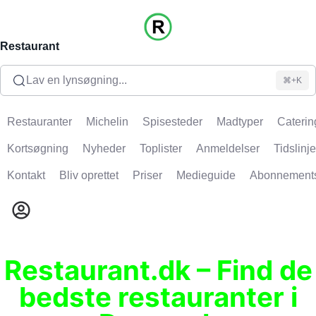
Restaurant
Lav en lynsøgning...
⌘+K
Restauranter
Michelin
Spisesteder
Madtyper
Caterin
Kortsøgning
Nyheder
Toplister
Anmeldelser
Tidslinje
Kontakt
Bliv oprettet
Priser
Medieguide
Abonnement
Restaurant.dk – Find de
bedste restauranter i