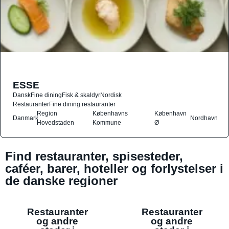
ESSE
Dansk
Fine dining
Fisk & skaldyr
Nordisk
Restauranter
Fine dining restauranter
Region
Københavns
København
Danmark
Nordhavn
Hovedstaden
Kommune
Ø
Find restauranter, spisesteder,
caféer, barer, hoteller og forlystelser i
de danske regioner
Restauranter
Restauranter
og andre
og andre