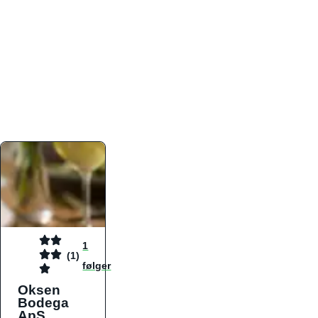
atmosfæren. Platformen er faktabaseret,
overskuelig og altid opdateret med de nyeste
informationer, hvilket gør den til det ideelle værktøj
for både lokale madelskere og turister på farten.
Find præcis den madtype og den stemning, der
passer til din næste middag, uanset hvor i landet
du befinder dig.
1
(1)
følger
Oksen
Bodega
ApS