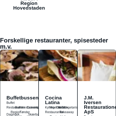
Region
Hovedstaden
Forskellige restauranter, spisesteder
m.v.
Buffetbussen
Cocina
J.M.
Latina
Iversen
Buffet
Restauration
Restauranter
Buffetrestauranter
Catering
Kylling
Mexicansk
Ost
Salat
Taco
Vegetarisk
ApS
Region
Tønder
Restauranter
Takeaway
Danmark
Skærbæk