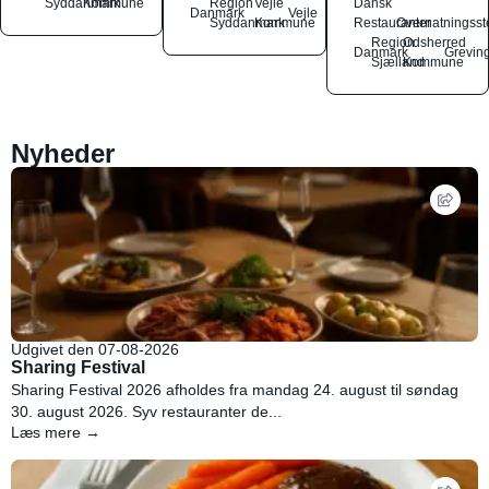
Syddanmark
Kommune
Region
Vejle
Dansk
Danmark
Vejle
Syddanmark
Kommune
Restauranter
Overnatningsst
Region
Odsherred
Danmark
Grevin
Sjælland
Kommune
Nyheder
Udgivet den 07-08-2026
Sharing Festival
Sharing Festival 2026 afholdes fra mandag 24. august til søndag
30. august 2026. Syv restauranter de...
Læs mere →