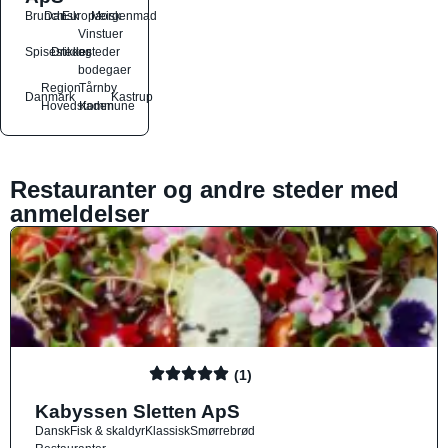
Brunch
Dansk
Europæisk
Morgenmad
Vinstuer
Spisesteder
Drikkesteder
og
bodegaer
Region
Tårnby
Danmark
Kastrup
Hovedstaden
Kommune
Restauranter og andre steder med
anmeldelser
(1)
Kabyssen Sletten ApS
Dansk
Fisk & skaldyr
Klassisk
Smørrebrød