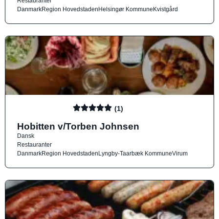
Restauranter
Danmark
Region Hovedstaden
Helsingør Kommune
Kvistgård
(1)
Hobitten v/Torben Johnsen
Dansk
Restauranter
Danmark
Region Hovedstaden
Lyngby-Taarbæk Kommune
Virum