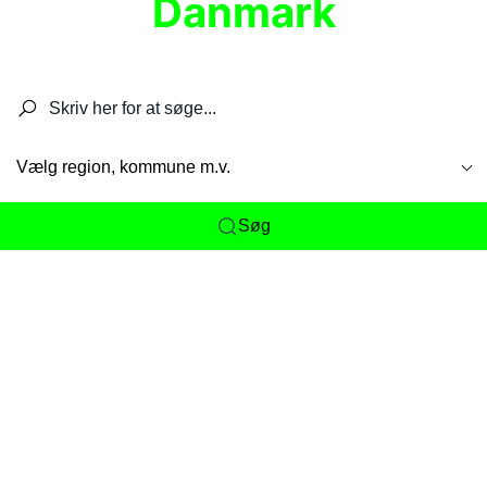
Danmark
Søg efter restauranter, spisesteder, caféer,
barer, pubber, hoteller og aktiviteter.
Vælg region, kommune m.v.
Søg
Her får du det komplette overblik
over
Danmarks mange spisesteder, caféer og
restauranter samlet ét sted. Vi gør det nemt for
dig at opdage alt fra skjulte lokale favoritter til
eksklusive gourmetoplevelser på tværs af alle
landets byer og regioner.
Søgningen er gjort enkel, så du hurtigt kan filtrere
efter madtype, lokation eller specifikke ønsker til