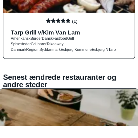
(1)
Tarp Grill v/Kim Van Lam
Amerikansk
Burger
Dansk
Fastfood
Grill
Spisesteder
Grillbarer
Takeaway
Danmark
Region Syddanmark
Esbjerg Kommune
Esbjerg N
Tarp
Senest ændrede restauranter og
andre steder