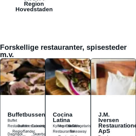
Region
Hovedstaden
Forskellige restauranter, spisesteder
m.v.
Buffetbussen
Cocina
J.M.
Latina
Iversen
Buffet
Restauration
Restauranter
Buffetrestauranter
Catering
Kylling
Mexicansk
Ost
Salat
Taco
Vegetarisk
ApS
Region
Tønder
Restauranter
Takeaway
Danmark
Skærbæk