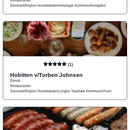
Restauranter
Danmark
Region Hovedstaden
Helsingør Kommune
Kvistgård
(1)
Hobitten v/Torben Johnsen
Dansk
Restauranter
Danmark
Region Hovedstaden
Lyngby-Taarbæk Kommune
Virum