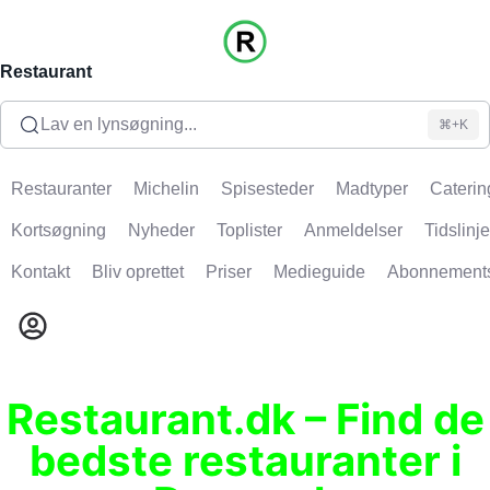
Restaurant
Lav en lynsøgning...
⌘+K
Restauranter
Michelin
Spisesteder
Madtyper
Caterin
Kortsøgning
Nyheder
Toplister
Anmeldelser
Tidslinje
Kontakt
Bliv oprettet
Priser
Medieguide
Abonnement
Restaurant.dk – Find de
bedste restauranter i