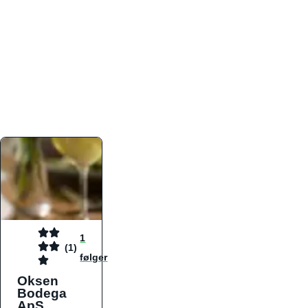
atmosfæren. Platformen er faktabaseret,
overskuelig og altid opdateret med de nyeste
informationer, hvilket gør den til det ideelle værktøj
for både lokale madelskere og turister på farten.
Find præcis den madtype og den stemning, der
passer til din næste middag, uanset hvor i landet
du befinder dig.
1
(1)
følger
Oksen
Bodega
ApS