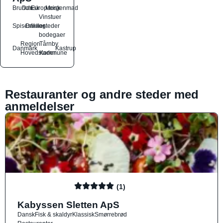
Brunch
Dansk
Europæisk
Morgenmad
Vinstuer
Spisesteder
Drikkesteder
og
bodegaer
Region
Tårnby
Danmark
Kastrup
Hovedstaden
Kommune
Restauranter og andre steder med
anmeldelser
(1)
Kabyssen Sletten ApS
Dansk
Fisk & skaldyr
Klassisk
Smørrebrød