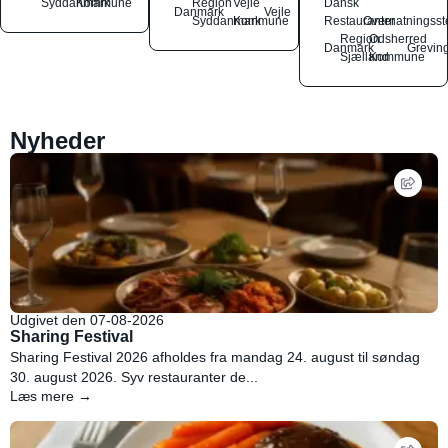
Syddanmark
Kommune
Region
Vejle
Dansk
Danmark
Vejle
Syddanmark
Kommune
Restauranter
Overnatningsst
Region
Odsherred
Danmark
Grevin
Sjælland
Kommune
Nyheder
Udgivet den 07-08-2026
Sharing Festival
Sharing Festival 2026 afholdes fra mandag 24. august til søndag
30. august 2026. Syv restauranter de...
Læs mere →