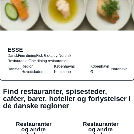
ESSE
Dansk
Fine dining
Fisk & skaldyr
Nordisk
Restauranter
Fine dining restauranter
Region
Københavns
København
Danmark
Nordhavn
Hovedstaden
Kommune
Ø
Find restauranter, spisesteder,
caféer, barer, hoteller og forlystelser i
de danske regioner
Restauranter
Restauranter
og andre
og andre