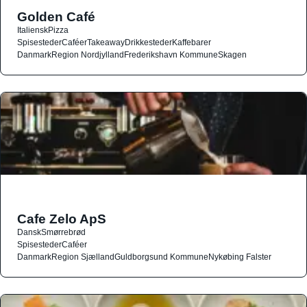
Golden Café
Italiensk
Pizza
Spisesteder
Caféer
Takeaway
Drikkesteder
Kaffebarer
Danmark
Region Nordjylland
Frederikshavn Kommune
Skagen
Cafe Zelo ApS
Dansk
Smørrebrød
Spisesteder
Caféer
Danmark
Region Sjælland
Guldborgsund Kommune
Nykøbing Falster