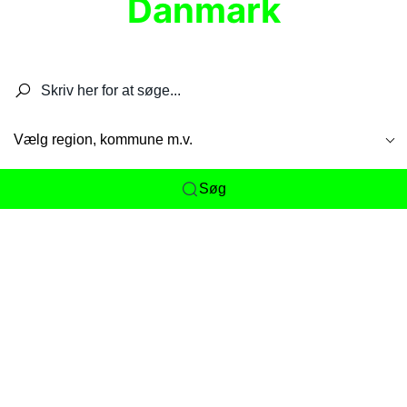
Danmark
Søg efter restauranter, spisesteder, caféer,
barer, pubber, hoteller og aktiviteter.
Vælg region, kommune m.v.
Søg
Her får du det komplette overblik
over
Danmarks mange spisesteder, caféer og
restauranter samlet ét sted. Vi gør det nemt for
dig at opdage alt fra skjulte lokale favoritter til
eksklusive gourmetoplevelser på tværs af alle
landets byer og regioner.
Søgningen er gjort enkel, så du hurtigt kan filtrere
efter madtype, lokation eller specifikke ønsker til