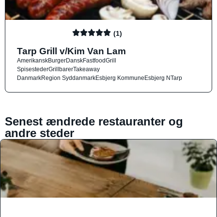
(1)
Tarp Grill v/Kim Van Lam
Amerikansk
Burger
Dansk
Fastfood
Grill
Spisesteder
Grillbarer
Takeaway
Danmark
Region Syddanmark
Esbjerg Kommune
Esbjerg N
Tarp
Senest ændrede restauranter og
andre steder