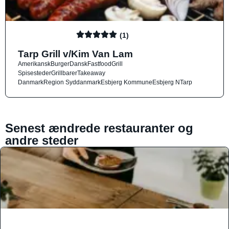
(1)
Tarp Grill v/Kim Van Lam
Amerikansk
Burger
Dansk
Fastfood
Grill
Spisesteder
Grillbarer
Takeaway
Danmark
Region Syddanmark
Esbjerg Kommune
Esbjerg N
Tarp
Senest ændrede restauranter og
andre steder