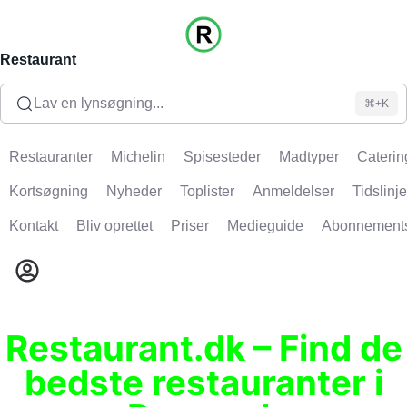
Restaurant
Lav en lynsøgning...
⌘+K
Restauranter
Michelin
Spisesteder
Madtyper
Caterin
Kortsøgning
Nyheder
Toplister
Anmeldelser
Tidslinje
Kontakt
Bliv oprettet
Priser
Medieguide
Abonnement
Restaurant.dk – Find de
bedste restauranter i