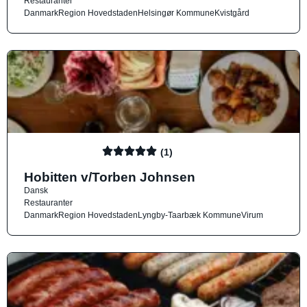
Restauranter
Danmark
Region Hovedstaden
Helsingør Kommune
Kvistgård
(1)
Hobitten v/Torben Johnsen
Dansk
Restauranter
Danmark
Region Hovedstaden
Lyngby-Taarbæk Kommune
Virum