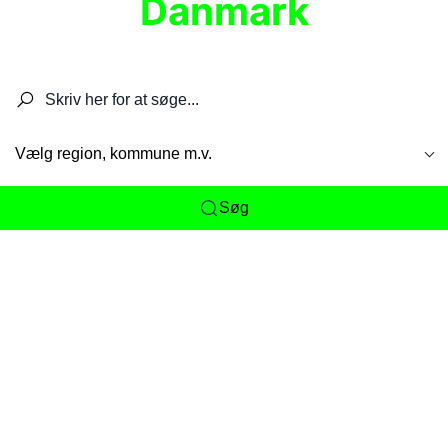
Danmark
Søg efter restauranter, spisesteder, caféer,
barer, pubber, hoteller og aktiviteter.
Vælg region, kommune m.v.
Søg
Her får du det komplette overblik
over
Danmarks mange spisesteder, caféer og
restauranter samlet ét sted. Vi gør det nemt for
dig at opdage alt fra skjulte lokale favoritter til
eksklusive gourmetoplevelser på tværs af alle
landets byer og regioner.
Søgningen er gjort enkel, så du hurtigt kan filtrere
efter madtype, lokation eller specifikke ønsker til