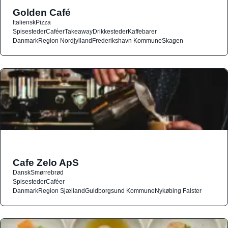
Golden Café
Italiensk
Pizza
Spisesteder
Caféer
Takeaway
Drikkesteder
Kaffebarer
Danmark
Region Nordjylland
Frederikshavn Kommune
Skagen
Cafe Zelo ApS
Dansk
Smørrebrød
Spisesteder
Caféer
Danmark
Region Sjælland
Guldborgsund Kommune
Nykøbing Falster