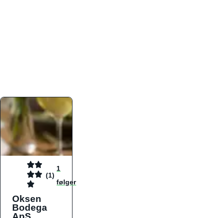
atmosfæren. Platformen er faktabaseret,
overskuelig og altid opdateret med de nyeste
informationer, hvilket gør den til det ideelle værktøj
for både lokale madelskere og turister på farten.
Find præcis den madtype og den stemning, der
passer til din næste middag, uanset hvor i landet
du befinder dig.
1
(1)
følger
Oksen
Bodega
ApS