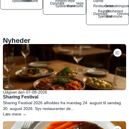
Syddanmark
Kommune
Region
Vejle
Dansk
Danmark
Vejle
Syddanmark
Kommune
Restauranter
Overnatningsst
Region
Odsherred
Danmark
Grevin
Sjælland
Kommune
Nyheder
Udgivet den 07-08-2026
Sharing Festival
Sharing Festival 2026 afholdes fra mandag 24. august til søndag
30. august 2026. Syv restauranter de...
Læs mere →