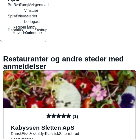
Brunch
Dansk
Europæisk
Morgenmad
Vinstuer
Spisesteder
Drikkesteder
og
bodegaer
Region
Tårnby
Danmark
Kastrup
Hovedstaden
Kommune
Restauranter og andre steder med
anmeldelser
(1)
Kabyssen Sletten ApS
Dansk
Fisk & skaldyr
Klassisk
Smørrebrød