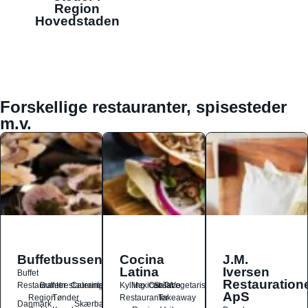
Region
Hovedstaden
Forskellige restauranter, spisesteder
m.v.
Buffetbussen
Cocina
J.M.
Latina
Iversen
Buffet
Restauration
Restauranter
Buffetrestauranter
Catering
Kylling
Mexicansk
Ost
Salat
Taco
Vegetarisk
ApS
Region
Tønder
Restauranter
Takeaway
Danmark
Skærbæk