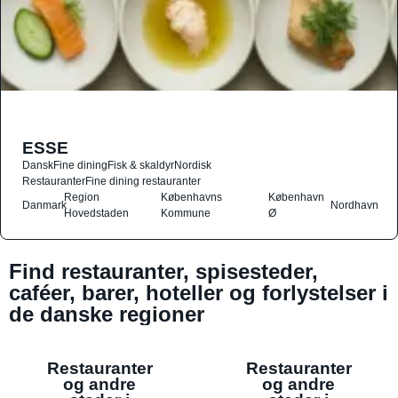
ESSE
Dansk
Fine dining
Fisk & skaldyr
Nordisk
Restauranter
Fine dining restauranter
Region
Københavns
København
Danmark
Nordhavn
Hovedstaden
Kommune
Ø
Find restauranter, spisesteder,
caféer, barer, hoteller og forlystelser i
de danske regioner
Restauranter
Restauranter
og andre
og andre