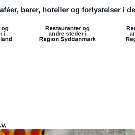
aféer, barer, hoteller og forlystelser i 
 og
Restauranter og
Re
r i
andre steder i
an
lland
Region Syddanmark
Reg
v.