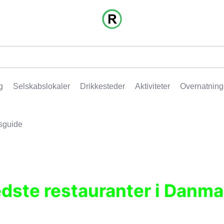
g
Selskabslokaler
Drikkesteder
Aktiviteter
Overnatning
sguide
edste restauranter i Danma
r, pubber, hoteller og aktiviteter.