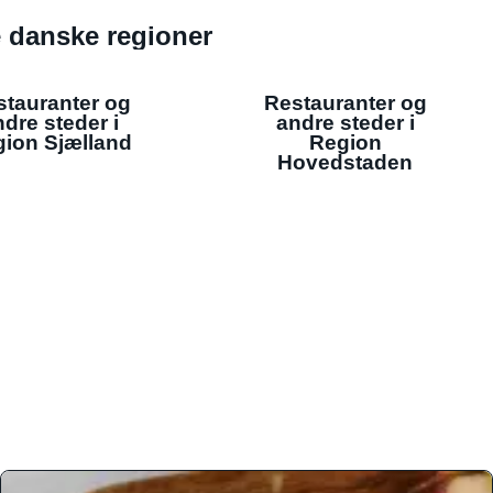
de danske regioner
stauranter og
Restauranter og
dre steder i
andre steder i
ion Sjælland
Region
Hovedstaden