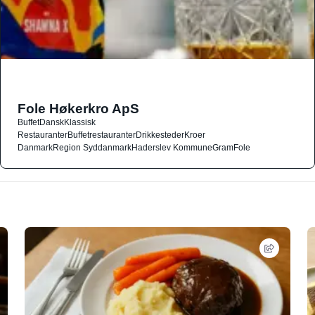
Fole Høkerkro ApS
Buffet
Dansk
Klassisk
Restauranter
Buffetrestauranter
Drikkesteder
Kroer
Danmark
Region Syddanmark
Haderslev Kommune
Gram
Fole