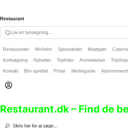
Restaurant
Lav en lynsøgning...
Restauranter
Michelin
Spisesteder
Madtyper
Caterin
Kortsøgning
Nyheder
Toplister
Anmeldelser
Tidslinje
Kontakt
Bliv oprettet
Priser
Medieguide
Abonnement
Restaurant.dk – Find de b
Søg efter restauranter, spisesteder, caféer, bare