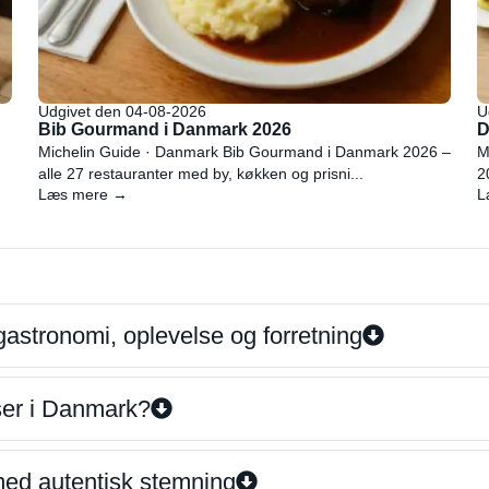
Udgivet den 04-08-2026
U
Bib Gourmand i Danmark 2026
D
Michelin Guide · Danmark Bib Gourmand i Danmark 2026 –
M
alle 27 restauranter med by, køkken og prisni...
2
Læs mere →
L
gastronomi, oplevelse og forretning
iser i Danmark?
 med autentisk stemning