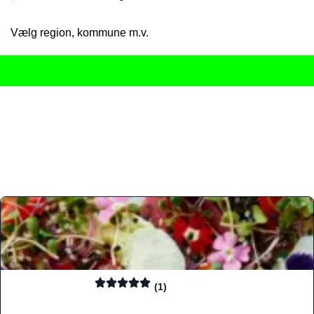
Vælg region, kommune m.v.
Her får du det komplette overblik
over Danmarks mange spisested
gourmetoplevelser på tværs af alle landets byer og regioner.
Søgningen er gjort enkel, så du hurtigt kan filtrere efter madtyp
informationer, hvilket gør den til det ideelle værktøj for både lo
Find præcis den madtype og den stemning, der passer til din næ
(1)