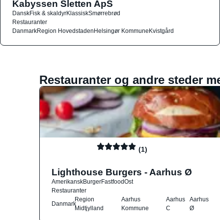
Kabyssen Sletten ApS
Dansk
Fisk & skaldyr
Klassisk
Smørrebrød
Restauranter
Danmark
Region Hovedstaden
Helsingør Kommune
Kvistgård
Restauranter og andre steder m
(1)
Lighthouse Burgers - Aarhus Ø
Amerikansk
Burger
Fastfood
Ost
Restauranter
Region
Aarhus
Aarhus
Aarhus
Danmark
Midtjylland
Kommune
C
Ø