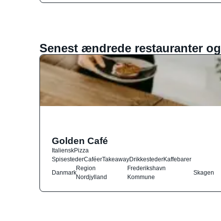
Senest ændrede restauranter og
Golden Café
Italiensk
Pizza
Spisesteder
Caféer
Takeaway
Drikkesteder
Kaffebarer
Region
Frederikshavn
Danmark
Skagen
Nordjylland
Kommune