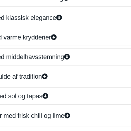
ed klassisk elegance
d varme krydderier
ed middelhavsstemning
lde af tradition
ed sol og tapas
 med frisk chili og lime