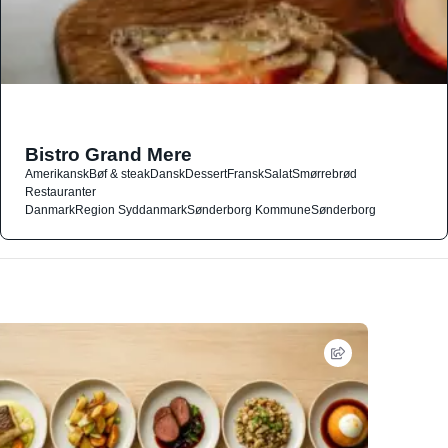
Bistro Grand Mere
Amerikansk
Bøf & steak
Dansk
Dessert
Fransk
Salat
Smørrebrød
Restauranter
Danmark
Region Syddanmark
Sønderborg Kommune
Sønderborg