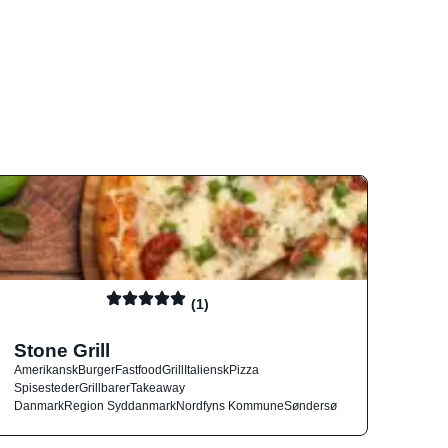
(1)
Stone Grill
Amerikansk
Burger
Fastfood
Grill
Italiensk
Pizza
Spisesteder
Grillbarer
Takeaway
Danmark
Region Syddanmark
Nordfyns Kommune
Søndersø