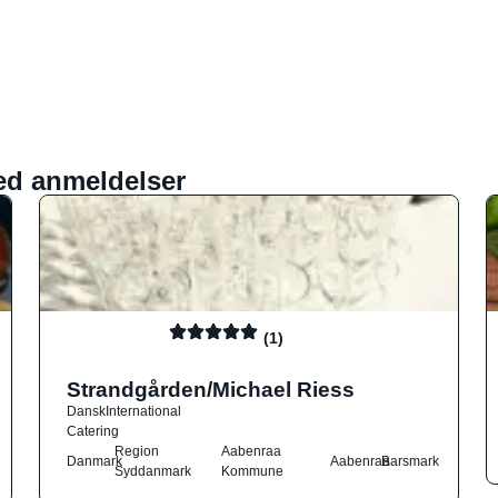
ed anmeldelser
(1)
Strandgården/Michael Riess
Dansk
International
Catering
Region
Aabenraa
Danmark
Aabenraa
Barsmark
Syddanmark
Kommune