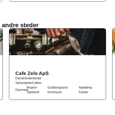
 andre steder
Cafe Zelo ApS
Dansk
Smørrebrød
Spisesteder
Caféer
Region
Guldborgsund
Nykøbing
Danmark
Sjælland
Kommune
Falster