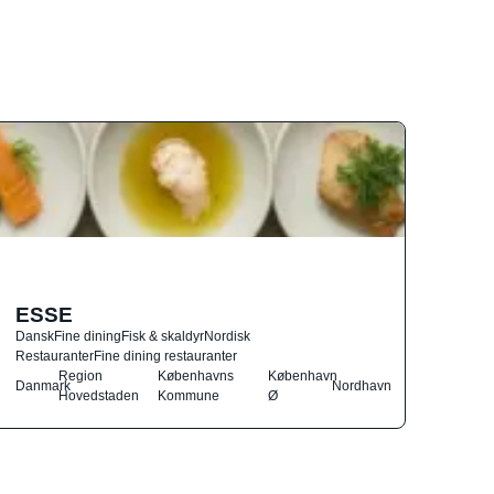
ESSE
Dansk
Fine dining
Fisk & skaldyr
Nordisk
Restauranter
Fine dining restauranter
Region
Københavns
København
Danmark
Nordhavn
Hovedstaden
Kommune
Ø