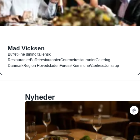
Mad Vicksen
Buffet
Fine dining
Italiensk
Restauranter
Buffetrestauranter
Gourmetrestauranter
Catering
Danmark
Region Hovedstaden
Furesø Kommune
Værløse
Jonstrup
Nyheder