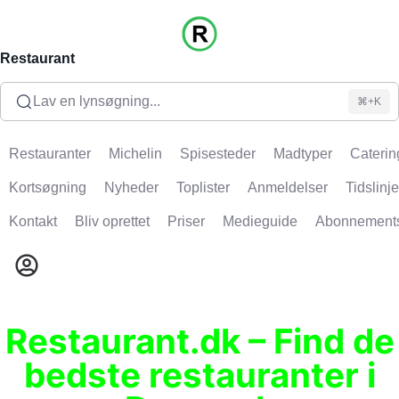
Restaurant
Lav en lynsøgning...
⌘+K
Restauranter
Michelin
Spisesteder
Madtyper
Caterin
Kortsøgning
Nyheder
Toplister
Anmeldelser
Tidslinje
Kontakt
Bliv oprettet
Priser
Medieguide
Abonnement
Restaurant.dk – Find de
bedste restauranter i