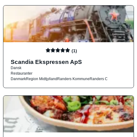
(1)
Scandia Ekspressen ApS
Dansk
Restauranter
Danmark
Region Midtjylland
Randers Kommune
Randers C