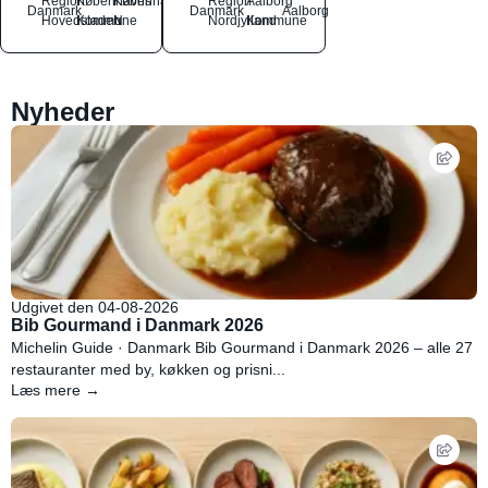
Region
Københavns
København
Region
Aalborg
Danmark
Danmark
Aalborg
Hovedstaden
Kommune
N
Nordjylland
Kommune
Nyheder
Udgivet den 04-08-2026
Bib Gourmand i Danmark 2026
Michelin Guide · Danmark Bib Gourmand i Danmark 2026 – alle 27
restauranter med by, køkken og prisni...
Læs mere →