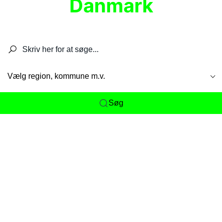
Danmark
Søg efter restauranter, spisesteder, caféer,
barer, pubber, hoteller og aktiviteter.
Vælg region, kommune m.v.
Søg
Her får du det komplette overblik
over
Danmarks mange spisesteder, caféer og
restauranter samlet ét sted. Vi gør det nemt for
dig at opdage alt fra skjulte lokale favoritter til
eksklusive gourmetoplevelser på tværs af alle
landets byer og regioner.
Søgningen er gjort enkel, så du hurtigt kan filtrere
efter madtype, lokation eller specifikke ønsker til