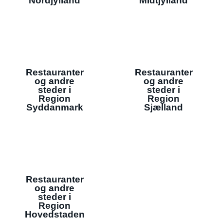
Nordjylland
Midtjylland
Restauranter
Restauranter
og andre
og andre
steder i
steder i
Region
Region
Syddanmark
Sjælland
Restauranter
og andre
steder i
Region
Hovedstaden