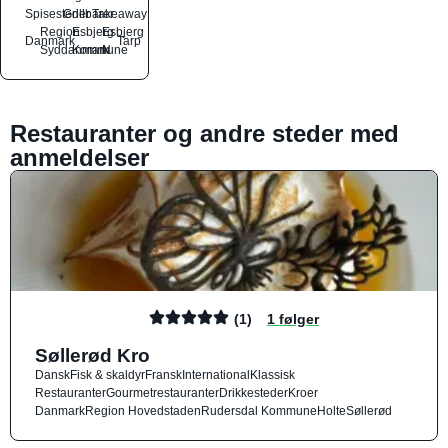
Spisesteder
Grillbarer
Takeaway
Region
Esbjerg
Esbjerg
Danmark
Tarp
Syddanmark
Kommune
N
Restauranter og andre steder med
anmeldelser
(1)
1 følger
Søllerød Kro
Dansk
Fisk & skaldyr
Fransk
International
Klassisk
Restauranter
Gourmetrestauranter
Drikkesteder
Kroer
Danmark
Region Hovedstaden
Rudersdal Kommune
Holte
Søllerød