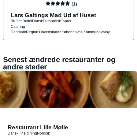
(1)
Lars Galtings Mad Ud af Huset
Brunch
Buffet
Dansk
Europæisk
Tapas
Catering
Danmark
Region Hovedstaden
Københavns Kommune
Valby
Senest ændrede restauranter og
andre steder
Restaurant Lille Mølle
Dansk
Fine dining
Nordisk