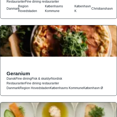
Restauranter
Fine dining restauranter
Region
Københavns
København
Danmark
Christianshavn
Hovedstaden
Kommune
K
Geranium
Dansk
Fine dining
Fisk & skaldyr
Nordisk
Restauranter
Fine dining restauranter
Danmark
Region Hovedstaden
Københavns Kommune
København Ø