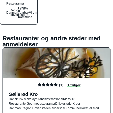
Restauranter
Lyngby-
Region
Danmark
Taarbæk
Virum
Hovedstaden
Kommune
Restauranter og andre steder med
anmeldelser
(1)
1 følger
Søllerød Kro
Dansk
Fisk & skaldyr
Fransk
International
Klassisk
Restauranter
Gourmetrestauranter
Drikkesteder
Kroer
Danmark
Region Hovedstaden
Rudersdal Kommune
Holte
Søllerød