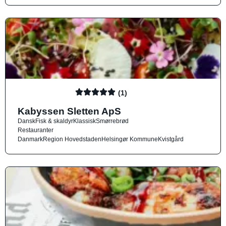
(1)
Kabyssen Sletten ApS
Dansk
Fisk & skaldyr
Klassisk
Smørrebrød
Restauranter
Danmark
Region Hovedstaden
Helsingør Kommune
Kvistgård