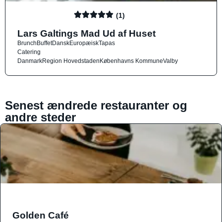
(1)
Lars Galtings Mad Ud af Huset
Brunch
Buffet
Dansk
Europæisk
Tapas
Catering
Danmark
Region Hovedstaden
Københavns Kommune
Valby
Senest ændrede restauranter og
andre steder
Golden Café