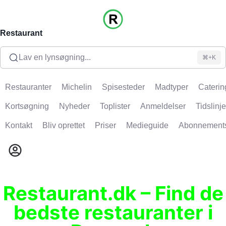
Restaurant
Lav en lynsøgning...
⌘+K
Restauranter
Michelin
Spisesteder
Madtyper
Caterin
Kortsøgning
Nyheder
Toplister
Anmeldelser
Tidslinje
Kontakt
Bliv oprettet
Priser
Medieguide
Abonnement
Restaurant.dk – Find de
bedste restauranter i