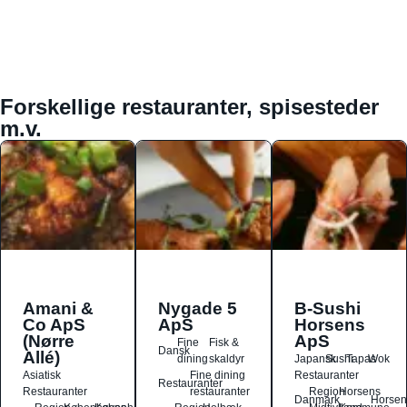
Forskellige restauranter, spisesteder
m.v.
Amani &
Nygade 5
B-Sushi
Co ApS
ApS
Horsens
(Nørre
ApS
Fine
Fisk &
Dansk
Allé)
dining
skaldyr
Japansk
Sushi
Tapas
Wok
Asiatisk
Fine dining
Restauranter
Restauranter
Restauranter
restauranter
Region
Horsens
Danmark
Horsen