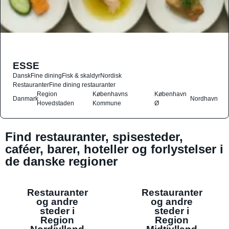
ESSE
Dansk
Fine dining
Fisk & skaldyr
Nordisk
Restauranter
Fine dining restauranter
Region
Københavns
København
Danmark
Nordhavn
Hovedstaden
Kommune
Ø
Find restauranter, spisesteder,
caféer, barer, hoteller og forlystelser i
de danske regioner
Restauranter
Restauranter
og andre
og andre
steder i
steder i
Region
Region