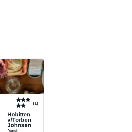
atmosfæren. Platformen er faktabaseret,
overskuelig og altid opdateret med de nyeste
informationer, hvilket gør den til det ideelle værktøj
for både lokale madelskere og turister på farten.
Find præcis den madtype og den stemning, der
passer til din næste middag, uanset hvor i landet
du befinder dig.
(1)
Hobitten
v/Torben
Johnsen
Dansk