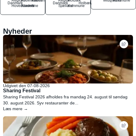
Region
Københavns
København
Region
Holbæk
Midtjylland
Kommune
Danmark
Danmark
Holbæk
Hovedstaden
Kommune
N
Sjælland
Kommune
Nyheder
Udgivet den 07-08-2026
Sharing Festival
Sharing Festival 2026 afholdes fra mandag 24. august til søndag
30. august 2026. Syv restauranter de...
Læs mere →