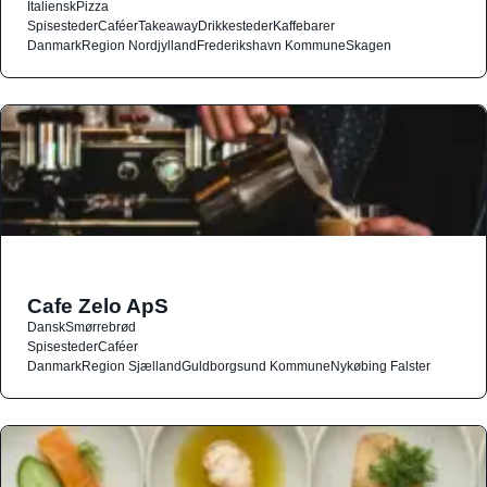
Italiensk
Pizza
Spisesteder
Caféer
Takeaway
Drikkesteder
Kaffebarer
Danmark
Region Nordjylland
Frederikshavn Kommune
Skagen
Cafe Zelo ApS
Dansk
Smørrebrød
Spisesteder
Caféer
Danmark
Region Sjælland
Guldborgsund Kommune
Nykøbing Falster