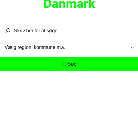
Danmark
Søg efter restauranter, spisesteder, caféer,
barer, pubber, hoteller og aktiviteter.
Vælg region, kommune m.v.
Søg
Her får du det komplette overblik
over
Danmarks mange spisesteder, caféer og
restauranter samlet ét sted. Vi gør det nemt for
dig at opdage alt fra skjulte lokale favoritter til
eksklusive gourmetoplevelser på tværs af alle
landets byer og regioner.
Søgningen er gjort enkel, så du hurtigt kan filtrere
efter madtype, lokation eller specifikke ønsker til