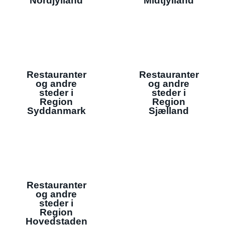
Nordjylland
Midtjylland
Restauranter
Restauranter
og andre
og andre
steder i
steder i
Region
Region
Syddanmark
Sjælland
Restauranter
og andre
steder i
Region
Hovedstaden