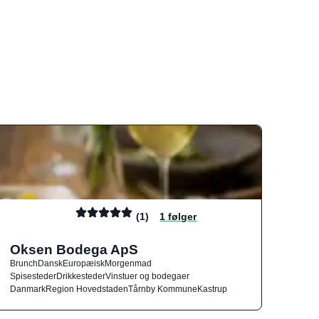
(1)
1 følger
Oksen Bodega ApS
Brunch
Dansk
Europæisk
Morgenmad
Spisesteder
Drikkesteder
Vinstuer og bodegaer
Danmark
Region Hovedstaden
Tårnby Kommune
Kastrup