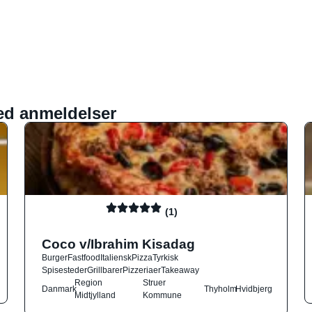
ed anmeldelser
(1)
Coco v/Ibrahim Kisadag
Burger
Fastfood
Italiensk
Pizza
Tyrkisk
Spisesteder
Grillbarer
Pizzeriaer
Takeaway
Region
Struer
Danmark
Thyholm
Hvidbjerg
Midtjylland
Kommune