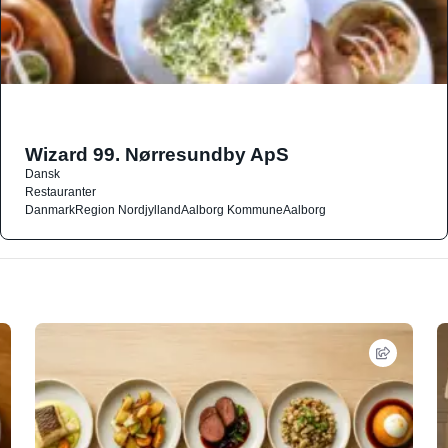
Wizard 99. Nørresundby ApS
Dansk
Restauranter
Danmark
Region Nordjylland
Aalborg Kommune
Aalborg