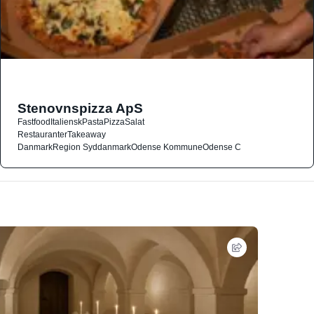
Stenovnspizza ApS
Fastfood
Italiensk
Pasta
Pizza
Salat
Restauranter
Takeaway
Danmark
Region Syddanmark
Odense Kommune
Odense C