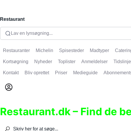
Restaurant
Lav en lynsøgning...
Restauranter
Michelin
Spisesteder
Madtyper
Caterin
Kortsøgning
Nyheder
Toplister
Anmeldelser
Tidslinje
Kontakt
Bliv oprettet
Priser
Medieguide
Abonnement
Restaurant.dk – Find de b
Søg efter restauranter, spisesteder, caféer, bare