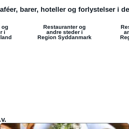
aféer, barer, hoteller og forlystelser i 
 og
Restauranter og
Re
r i
andre steder i
an
lland
Region Syddanmark
Reg
v.