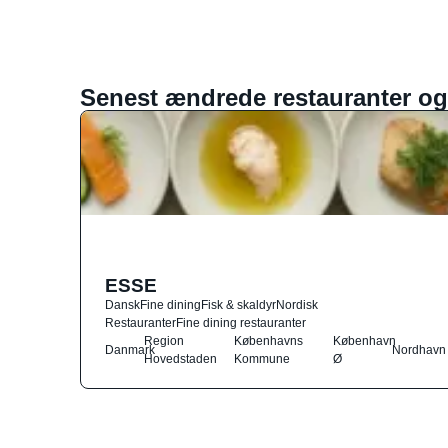
Senest ændrede restauranter og
ESSE
Dansk
Fine dining
Fisk & skaldyr
Nordisk
Restauranter
Fine dining restauranter
Region
Københavns
København
Danmark
Nordhavn
Hovedstaden
Kommune
Ø