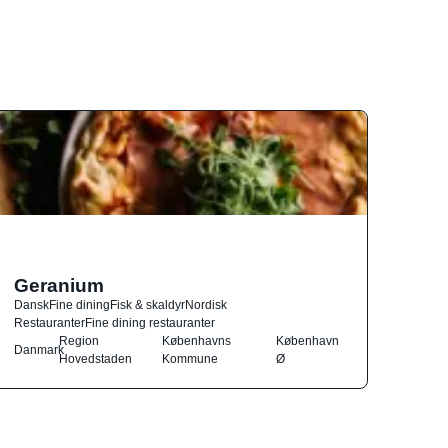
Geranium
Dansk
Fine dining
Fisk & skaldyr
Nordisk
Restauranter
Fine dining restauranter
Region
Københavns
København
Danmark
Hovedstaden
Kommune
Ø