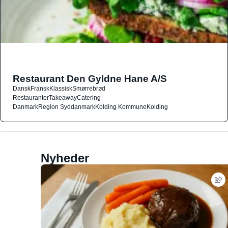
Restaurant Den Gyldne Hane A/S
Dansk
Fransk
Klassisk
Smørrebrød
Restauranter
Takeaway
Catering
Danmark
Region Syddanmark
Kolding Kommune
Kolding
Nyheder