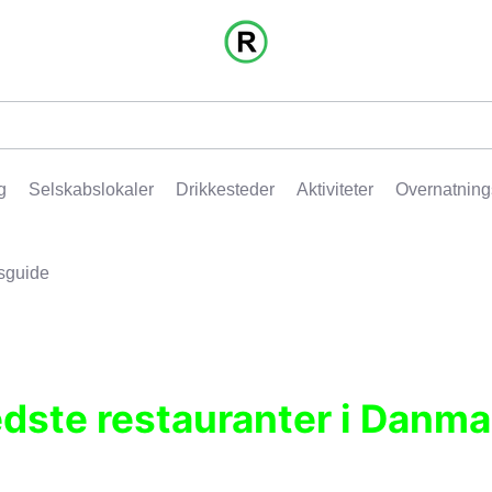
g
Selskabslokaler
Drikkesteder
Aktiviteter
Overnatning
sguide
edste restauranter i Danma
r, pubber, hoteller og aktiviteter.