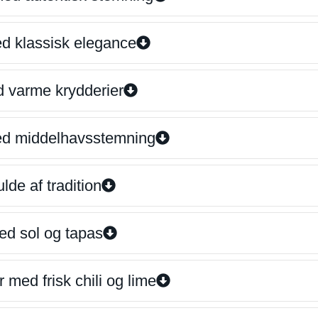
ed klassisk elegance
d varme krydderier
ed middelhavsstemning
lde af tradition
ed sol og tapas
 med frisk chili og lime