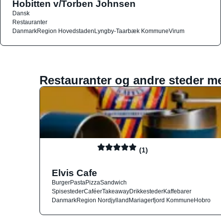
Hobitten v/Torben Johnsen
Dansk
Restauranter
Danmark
Region Hovedstaden
Lyngby-Taarbæk Kommune
Virum
Restauranter og andre steder m
(1)
Elvis Cafe
Burger
Pasta
Pizza
Sandwich
Spisesteder
Caféer
Takeaway
Drikkesteder
Kaffebarer
Danmark
Region Nordjylland
Mariagerfjord Kommune
Hobro