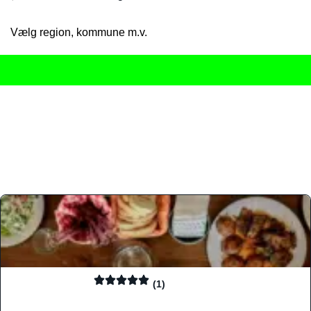
Vælg region, kommune m.v.
Her får du det komplette overblik
over Danmarks mange spisested
gourmetoplevelser på tværs af alle landets byer og regioner.
Søgningen er gjort enkel, så du hurtigt kan filtrere efter madtyp
informationer, hvilket gør den til det ideelle værktøj for både lo
Find præcis den madtype og den stemning, der passer til din næ
(1)