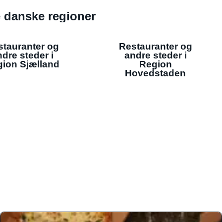
de danske regioner
stauranter og
Restauranter og
dre steder i
andre steder i
ion Sjælland
Region
Hovedstaden