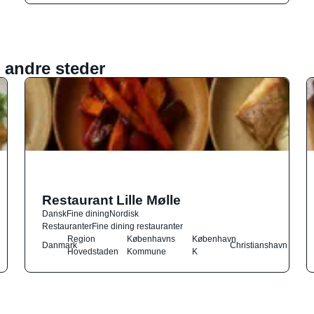
 andre steder
Restaurant Lille Mølle
Dansk
Fine dining
Nordisk
Restauranter
Fine dining restauranter
Region
Københavns
København
Danmark
Christianshavn
Hovedstaden
Kommune
K