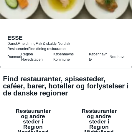
ESSE
Dansk
Fine dining
Fisk & skaldyr
Nordisk
Restauranter
Fine dining restauranter
Region
Københavns
København
Danmark
Nordhavn
Hovedstaden
Kommune
Ø
Find restauranter, spisesteder,
caféer, barer, hoteller og forlystelser i
de danske regioner
Restauranter
Restauranter
og andre
og andre
steder i
steder i
Region
Region