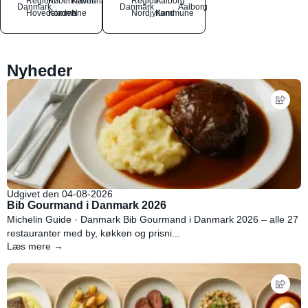
Region
Københavns
København
Region
Aalborg
Danmark
Danmark
Aalborg
Hovedstaden
Kommune
N
Nordjylland
Kommune
Nyheder
Udgivet den 04-08-2026
Bib Gourmand i Danmark 2026
Michelin Guide · Danmark Bib Gourmand i Danmark 2026 – alle 27
restauranter med by, køkken og prisni...
Læs mere →