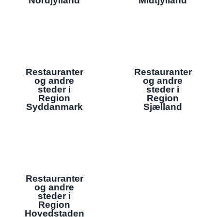
Nordjylland
Midtjylland
Restauranter
Restauranter
og andre
og andre
steder i
steder i
Region
Region
Syddanmark
Sjælland
Restauranter
og andre
steder i
Region
Hovedstaden