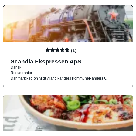
(1)
Scandia Ekspressen ApS
Dansk
Restauranter
Danmark
Region Midtjylland
Randers Kommune
Randers C