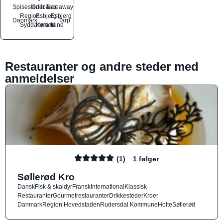
Spisesteder
Grillbarer
Takeaway
Region
Esbjerg
Esbjerg
Danmark
Tarp
Syddanmark
Kommune
N
Restauranter og andre steder med
anmeldelser
(1)
1 følger
Søllerød Kro
Dansk
Fisk & skaldyr
Fransk
International
Klassisk
Restauranter
Gourmetrestauranter
Drikkesteder
Kroer
Danmark
Region Hovedstaden
Rudersdal Kommune
Holte
Søllerød