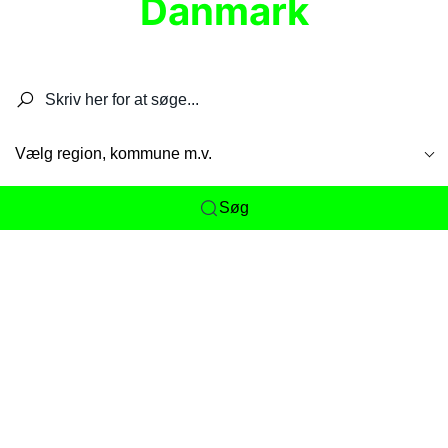
Danmark
Søg efter restauranter, spisesteder, caféer,
barer, pubber, hoteller og aktiviteter.
Vælg region, kommune m.v.
Søg
Her får du det komplette overblik
over
Danmarks mange spisesteder, caféer og
restauranter samlet ét sted. Vi gør det nemt for
dig at opdage alt fra skjulte lokale favoritter til
eksklusive gourmetoplevelser på tværs af alle
landets byer og regioner.
Søgningen er gjort enkel, så du hurtigt kan filtrere
efter madtype, lokation eller specifikke ønsker til