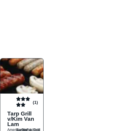
atmosfæren. Platformen er faktabaseret,
overskuelig og altid opdateret med de nyeste
informationer, hvilket gør den til det ideelle værktøj
for både lokale madelskere og turister på farten.
Find præcis den madtype og den stemning, der
passer til din næste middag, uanset hvor i landet
du befinder dig.
(1)
Tarp Grill
v/Kim Van
Lam
Amerikansk
Burger
Dansk
Fastfood
Grill