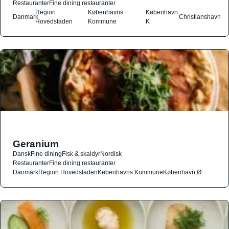
Restauranter
Fine dining restauranter
Region
Københavns
København
Danmark
Christianshavn
Hovedstaden
Kommune
K
Geranium
Dansk
Fine dining
Fisk & skaldyr
Nordisk
Restauranter
Fine dining restauranter
Danmark
Region Hovedstaden
Københavns Kommune
København Ø