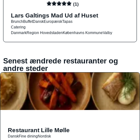
(1)
Lars Galtings Mad Ud af Huset
Brunch
Buffet
Dansk
Europæisk
Tapas
Catering
Danmark
Region Hovedstaden
Københavns Kommune
Valby
Senest ændrede restauranter og
andre steder
Restaurant Lille Mølle
Dansk
Fine dining
Nordisk