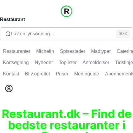
Restaurant
Lav en lynsøgning...
⌘+K
Restauranter
Michelin
Spisesteder
Madtyper
Caterin
Kortsøgning
Nyheder
Toplister
Anmeldelser
Tidslinje
Kontakt
Bliv oprettet
Priser
Medieguide
Abonnement
Restaurant.dk – Find de
bedste restauranter i