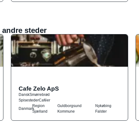
 andre steder
Cafe Zelo ApS
Dansk
Smørrebrød
Spisesteder
Caféer
Region
Guldborgsund
Nykøbing
Danmark
Sjælland
Kommune
Falster