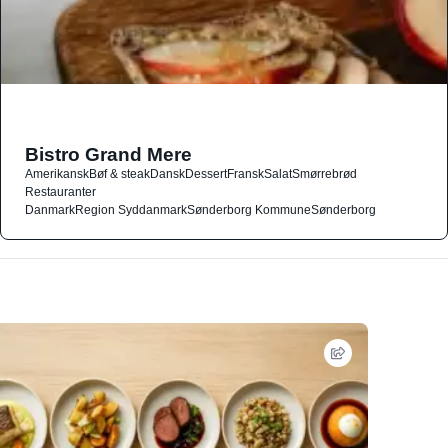
Bistro Grand Mere
Amerikansk
Bøf & steak
Dansk
Dessert
Fransk
Salat
Smørrebrød
Restauranter
Danmark
Region Syddanmark
Sønderborg Kommune
Sønderborg