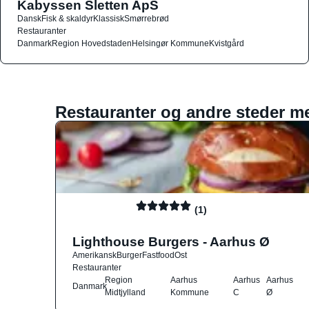
Kabyssen Sletten ApS
Dansk
Fisk & skaldyr
Klassisk
Smørrebrød
Restauranter
Danmark
Region Hovedstaden
Helsingør Kommune
Kvistgård
Restauranter og andre steder m
(1)
Lighthouse Burgers - Aarhus Ø
Amerikansk
Burger
Fastfood
Ost
Restauranter
Region
Aarhus
Aarhus
Aarhus
Danmark
Midtjylland
Kommune
C
Ø