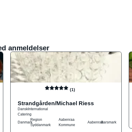
ed anmeldelser
(1)
Strandgården/Michael Riess
Dansk
International
Catering
Region
Aabenraa
Danmark
Aabenraa
Barsmark
Syddanmark
Kommune