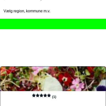
Vælg region, kommune m.v.
Her får du det komplette overblik
over Danmarks mange spisested
gourmetoplevelser på tværs af alle landets byer og regioner.
Søgningen er gjort enkel, så du hurtigt kan filtrere efter madtyp
informationer, hvilket gør den til det ideelle værktøj for både lo
Find præcis den madtype og den stemning, der passer til din næ
(1)