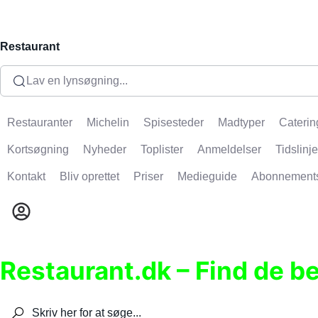
Restaurant
Lav en lynsøgning...
Restauranter
Michelin
Spisesteder
Madtyper
Caterin
Kortsøgning
Nyheder
Toplister
Anmeldelser
Tidslinje
Kontakt
Bliv oprettet
Priser
Medieguide
Abonnement
Restaurant.dk – Find de b
Søg efter restauranter, spisesteder, caféer, bare