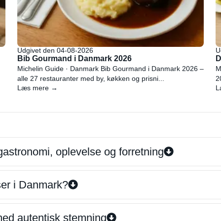
Udgivet den 04-08-2026
U
Bib Gourmand i Danmark 2026
D
Michelin Guide · Danmark Bib Gourmand i Danmark 2026 –
M
alle 27 restauranter med by, køkken og prisni...
2
Læs mere →
L
gastronomi, oplevelse og forretning
iser i Danmark?
 med autentisk stemning