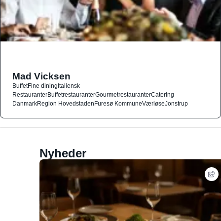
Mad Vicksen
Buffet
Fine dining
Italiensk
Restauranter
Buffetrestauranter
Gourmetrestauranter
Catering
Danmark
Region Hovedstaden
Furesø Kommune
Værløse
Jonstrup
Nyheder