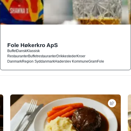
Fole Høkerkro ApS
Buffet
Dansk
Klassisk
Restauranter
Buffetrestauranter
Drikkesteder
Kroer
Danmark
Region Syddanmark
Haderslev Kommune
Gram
Fole