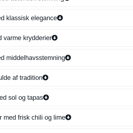
ed klassisk elegance
d varme krydderier
ed middelhavsstemning
lde af tradition
ed sol og tapas
 med frisk chili og lime