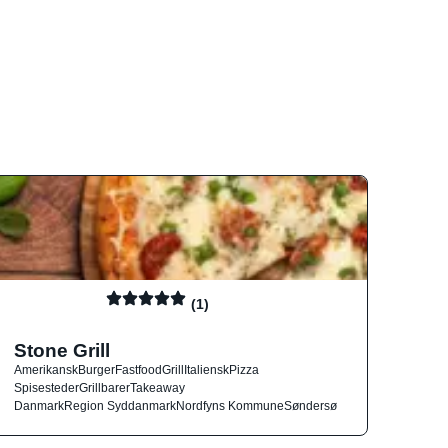
(1)
Stone Grill
Amerikansk
Burger
Fastfood
Grill
Italiensk
Pizza
Spisesteder
Grillbarer
Takeaway
Danmark
Region Syddanmark
Nordfyns Kommune
Søndersø