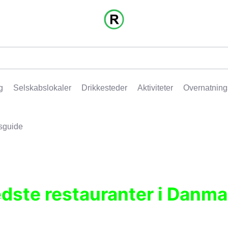
g
Selskabslokaler
Drikkesteder
Aktiviteter
Overnatning
sguide
edste restauranter i Danma
r, pubber, hoteller og aktiviteter.