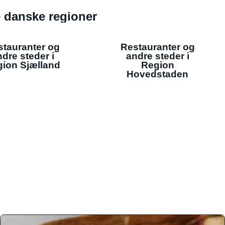
de danske regioner
stauranter og
Restauranter og
dre steder i
andre steder i
ion Sjælland
Region
Hovedstaden