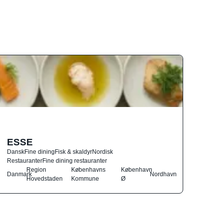
ESSE
Dansk
Fine dining
Fisk & skaldyr
Nordisk
Restauranter
Fine dining restauranter
Region
Københavns
København
Danmark
Nordhavn
Hovedstaden
Kommune
Ø