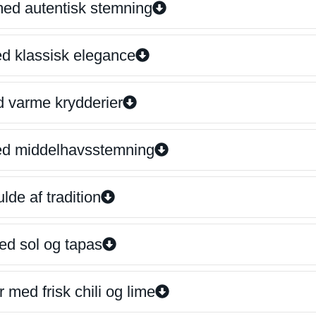
 med autentisk stemning
ed klassisk elegance
d varme krydderier
ed middelhavsstemning
lde af tradition
ed sol og tapas
 med frisk chili og lime