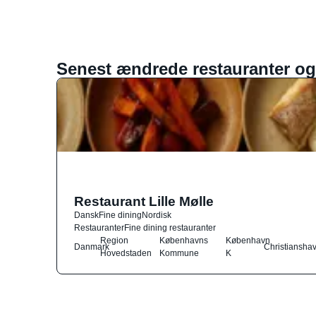
Senest ændrede restauranter og
Restaurant Lille Mølle
Dansk
Fine dining
Nordisk
Restauranter
Fine dining restauranter
Region
Københavns
København
Danmark
Christiansha
Hovedstaden
Kommune
K