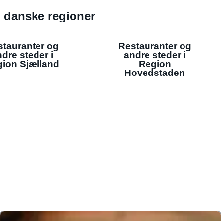
de danske regioner
stauranter og
Restauranter og
dre steder i
andre steder i
ion Sjælland
Region
Hovedstaden