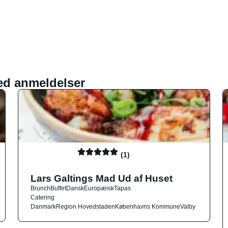
ed anmeldelser
(1)
Lars Galtings Mad Ud af Huset
Brunch
Buffet
Dansk
Europæisk
Tapas
Catering
Danmark
Region Hovedstaden
Københavns Kommune
Valby