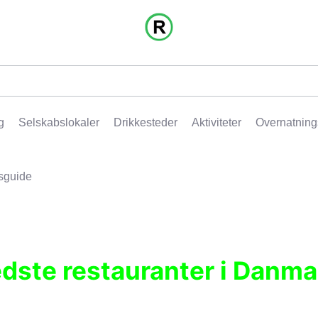
g
Selskabslokaler
Drikkesteder
Aktiviteter
Overnatning
sguide
edste restauranter i Danma
r, pubber, hoteller og aktiviteter.