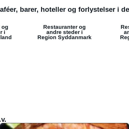
aféer, barer, hoteller og forlystelser i 
 og
Restauranter og
Re
r i
andre steder i
an
lland
Region Syddanmark
Reg
v.