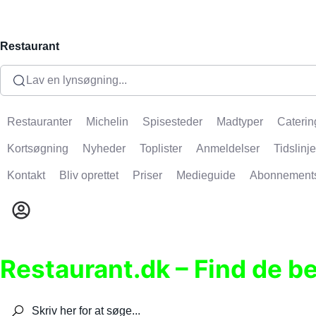
Restaurant
Lav en lynsøgning...
Restauranter
Michelin
Spisesteder
Madtyper
Caterin
Kortsøgning
Nyheder
Toplister
Anmeldelser
Tidslinje
Kontakt
Bliv oprettet
Priser
Medieguide
Abonnement
Restaurant.dk – Find de b
Søg efter restauranter, spisesteder, caféer, bare