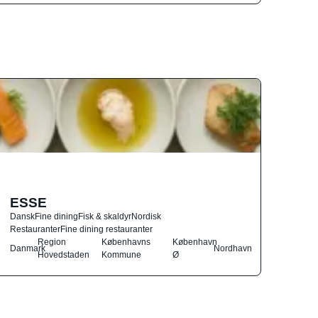
ESSE
Dansk
Fine dining
Fisk & skaldyr
Nordisk
Restauranter
Fine dining restauranter
Region
Københavns
København
Danmark
Nordhavn
Hovedstaden
Kommune
Ø