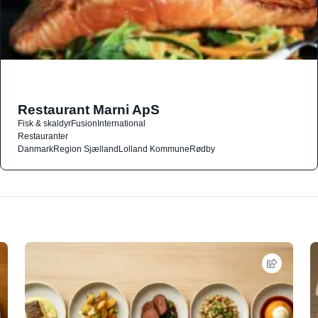
Restaurant Marni ApS
Fisk & skaldyr
Fusion
International
Restauranter
Danmark
Region Sjælland
Lolland Kommune
Rødby