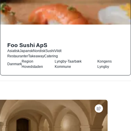
Foo Sushi ApS
Asiatisk
Japansk
Nordisk
Sushi
Vildt
Restauranter
Takeaway
Catering
Region
Lyngby-Taarbæk
Kongens
Danmark
Hovedstaden
Kommune
Lyngby