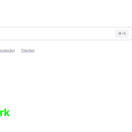
⌘+K
ssteder
Steder
rk