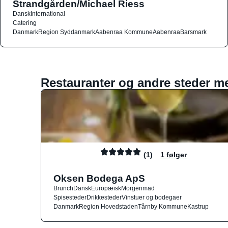
Strandgården/Michael Riess
Dansk
International
Catering
Danmark
Region Syddanmark
Aabenraa Kommune
Aabenraa
Barsmark
Restauranter og andre steder m
(1)
1 følger
Oksen Bodega ApS
Brunch
Dansk
Europæisk
Morgenmad
Spisesteder
Drikkesteder
Vinstuer og bodegaer
Danmark
Region Hovedstaden
Tårnby Kommune
Kastrup