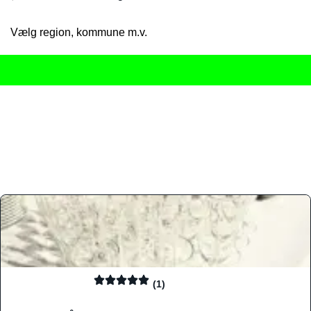
Vælg region, kommune m.v.
Her får du det komplette overblik
over Danmarks mange spisested
gourmetoplevelser på tværs af alle landets byer og regioner.
Søgningen er gjort enkel, så du hurtigt kan filtrere efter madtyp
informationer, hvilket gør den til det ideelle værktøj for både lo
Find præcis den madtype og den stemning, der passer til din næ
(1)