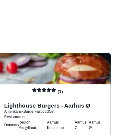
(1)
Lighthouse Burgers - Aarhus Ø
Amerikansk
Burger
Fastfood
Ost
Restauranter
Region
Aarhus
Aarhus
Aarhus
Danmark
Midtjylland
Kommune
C
Ø