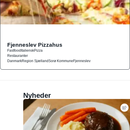
Fjenneslev Pizzahus
Fastfood
Italiensk
Pizza
Restauranter
Danmark
Region Sjælland
Sorø Kommune
Fjenneslev
Nyheder