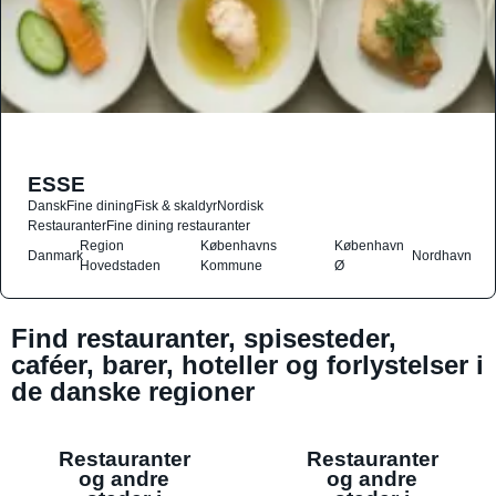
ESSE
Dansk
Fine dining
Fisk & skaldyr
Nordisk
Restauranter
Fine dining restauranter
Region
Københavns
København
Danmark
Nordhavn
Hovedstaden
Kommune
Ø
Find restauranter, spisesteder,
caféer, barer, hoteller og forlystelser i
de danske regioner
Restauranter
Restauranter
og andre
og andre