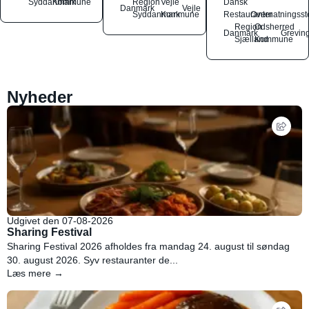
Syddanmark
Kommune
Region
Vejle
Dansk
Danmark
Vejle
Syddanmark
Kommune
Restauranter
Overnatningsst
Region
Odsherred
Danmark
Grevin
Sjælland
Kommune
Nyheder
Udgivet den 07-08-2026
Sharing Festival
Sharing Festival 2026 afholdes fra mandag 24. august til søndag
30. august 2026. Syv restauranter de...
Læs mere →