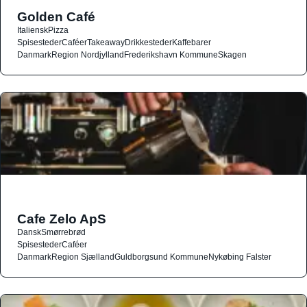
Golden Café
Italiensk
Pizza
Spisesteder
Caféer
Takeaway
Drikkesteder
Kaffebarer
Danmark
Region Nordjylland
Frederikshavn Kommune
Skagen
Cafe Zelo ApS
Dansk
Smørrebrød
Spisesteder
Caféer
Danmark
Region Sjælland
Guldborgsund Kommune
Nykøbing Falster