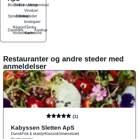
Brunch
Dansk
Europæisk
Morgenmad
Vinstuer
Spisesteder
Drikkesteder
og
bodegaer
Region
Tårnby
Danmark
Kastrup
Hovedstaden
Kommune
Restauranter og andre steder med
anmeldelser
(1)
Kabyssen Sletten ApS
Dansk
Fisk & skaldyr
Klassisk
Smørrebrød