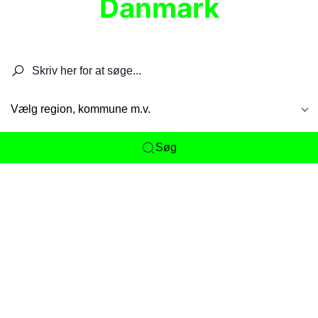
Danmark
Søg efter restauranter, spisesteder, caféer,
barer, pubber, hoteller og aktiviteter.
Vælg region, kommune m.v.
Søg
Her får du det komplette overblik
over
Danmarks mange spisesteder, caféer og
restauranter samlet ét sted. Vi gør det nemt for
dig at opdage alt fra skjulte lokale favoritter til
eksklusive gourmetoplevelser på tværs af alle
landets byer og regioner.
Søgningen er gjort enkel, så du hurtigt kan filtrere
efter madtype, lokation eller specifikke ønsker til