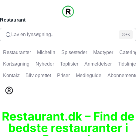
Restaurant
Lav en lynsøgning...
⌘+K
Restauranter
Michelin
Spisesteder
Madtyper
Caterin
Kortsøgning
Nyheder
Toplister
Anmeldelser
Tidslinje
Kontakt
Bliv oprettet
Priser
Medieguide
Abonnement
Restaurant.dk – Find de
bedste restauranter i