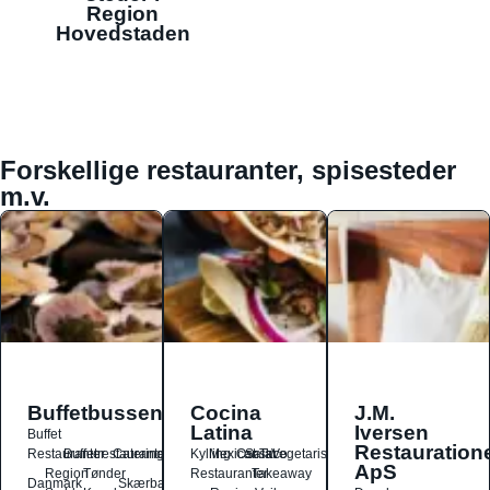
Region
Hovedstaden
Forskellige restauranter, spisesteder
m.v.
Buffetbussen
Cocina
J.M.
Latina
Iversen
Buffet
Restauration
Restauranter
Buffetrestauranter
Catering
Kylling
Mexicansk
Ost
Salat
Taco
Vegetarisk
ApS
Region
Tønder
Restauranter
Takeaway
Danmark
Skærbæk