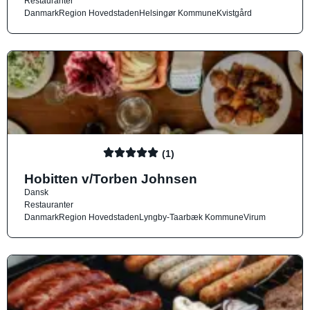
Restauranter
Danmark
Region Hovedstaden
Helsingør Kommune
Kvistgård
(1)
Hobitten v/Torben Johnsen
Dansk
Restauranter
Danmark
Region Hovedstaden
Lyngby-Taarbæk Kommune
Virum