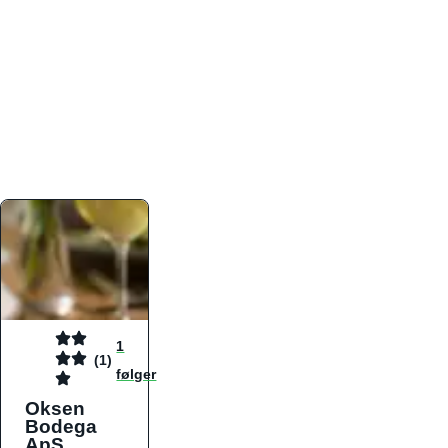
atmosfæren. Platformen er faktabaseret,
overskuelig og altid opdateret med de nyeste
informationer, hvilket gør den til det ideelle værktøj
for både lokale madelskere og turister på farten.
Find præcis den madtype og den stemning, der
passer til din næste middag, uanset hvor i landet
du befinder dig.
1
(1)
følger
Oksen
Bodega
ApS