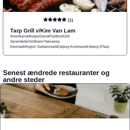
(1)
Tarp Grill v/Kim Van Lam
Amerikansk
Burger
Dansk
Fastfood
Grill
Spisesteder
Grillbarer
Takeaway
Danmark
Region Syddanmark
Esbjerg Kommune
Esbjerg N
Tarp
Senest ændrede restauranter og
andre steder