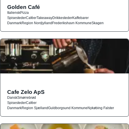
Golden Café
Italiensk
Pizza
Spisesteder
Caféer
Takeaway
Drikkesteder
Kaffebarer
Danmark
Region Nordjylland
Frederikshavn Kommune
Skagen
Cafe Zelo ApS
Dansk
Smørrebrød
Spisesteder
Caféer
Danmark
Region Sjælland
Guldborgsund Kommune
Nykøbing Falster