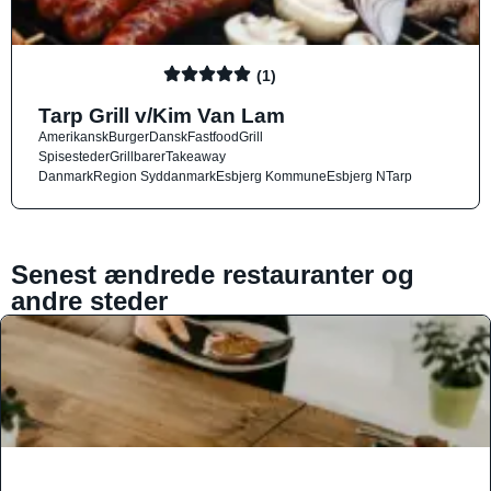
(1)
Tarp Grill v/Kim Van Lam
Amerikansk
Burger
Dansk
Fastfood
Grill
Spisesteder
Grillbarer
Takeaway
Danmark
Region Syddanmark
Esbjerg Kommune
Esbjerg N
Tarp
Senest ændrede restauranter og
andre steder