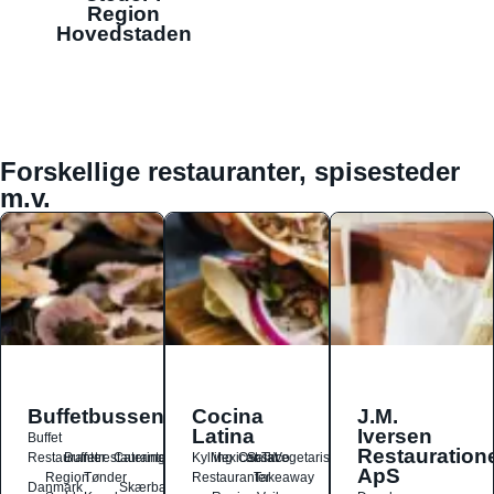
Region
Hovedstaden
Forskellige restauranter, spisesteder
m.v.
Buffetbussen
Cocina
J.M.
Latina
Iversen
Buffet
Restauration
Restauranter
Buffetrestauranter
Catering
Kylling
Mexicansk
Ost
Salat
Taco
Vegetarisk
ApS
Region
Tønder
Restauranter
Takeaway
Danmark
Skærbæk