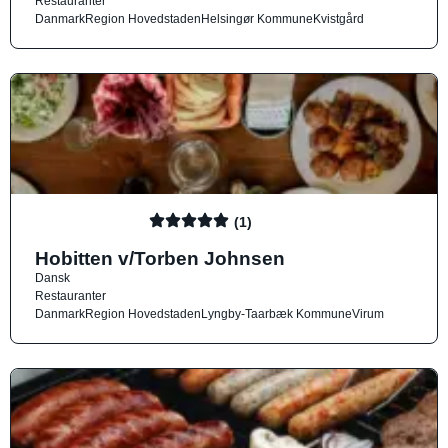
Restauranter
Danmark
Region Hovedstaden
Helsingør Kommune
Kvistgård
(1)
Hobitten v/Torben Johnsen
Dansk
Restauranter
Danmark
Region Hovedstaden
Lyngby-Taarbæk Kommune
Virum