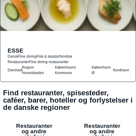
ESSE
Dansk
Fine dining
Fisk & skaldyr
Nordisk
Restauranter
Fine dining restauranter
Region
Københavns
København
Danmark
Nordhavn
Hovedstaden
Kommune
Ø
Find restauranter, spisesteder,
caféer, barer, hoteller og forlystelser i
de danske regioner
Restauranter
Restauranter
og andre
og andre