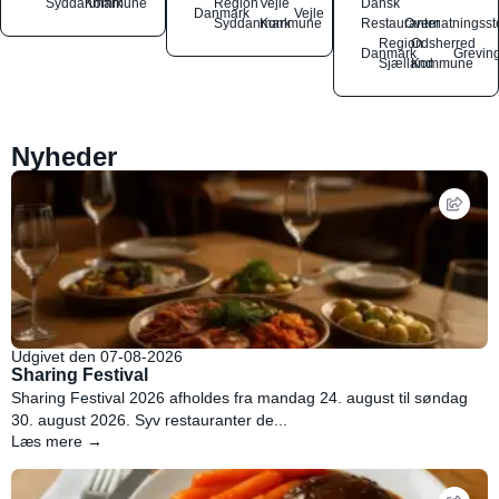
Syddanmark
Kommune
Region
Vejle
Dansk
Danmark
Vejle
Syddanmark
Kommune
Restauranter
Overnatningsst
Region
Odsherred
Danmark
Grevin
Sjælland
Kommune
Nyheder
Udgivet den 07-08-2026
Sharing Festival
Sharing Festival 2026 afholdes fra mandag 24. august til søndag
30. august 2026. Syv restauranter de...
Læs mere →