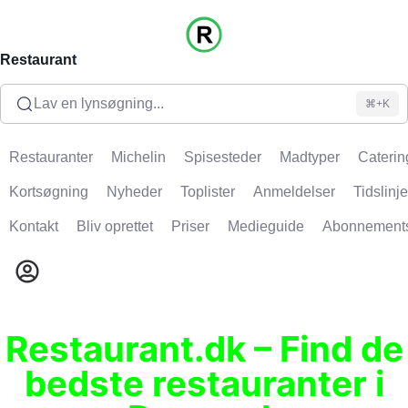
Restaurant
Lav en lynsøgning...
⌘+K
Restauranter
Michelin
Spisesteder
Madtyper
Caterin
Kortsøgning
Nyheder
Toplister
Anmeldelser
Tidslinje
Kontakt
Bliv oprettet
Priser
Medieguide
Abonnement
Restaurant.dk – Find de
bedste restauranter i