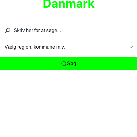
Danmark
Søg efter restauranter, spisesteder, caféer,
barer, pubber, hoteller og aktiviteter.
Vælg region, kommune m.v.
Søg
Her får du det komplette overblik
over
Danmarks mange spisesteder, caféer og
restauranter samlet ét sted. Vi gør det nemt for
dig at opdage alt fra skjulte lokale favoritter til
eksklusive gourmetoplevelser på tværs af alle
landets byer og regioner.
Søgningen er gjort enkel, så du hurtigt kan filtrere
efter madtype, lokation eller specifikke ønsker til