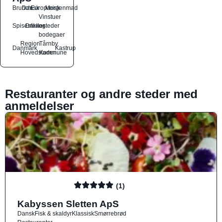
Brunch
Dansk
Europæisk
Morgenmad
Vinstuer
Spisesteder
Drikkesteder
og
bodegaer
Region
Tårnby
Danmark
Kastrup
Hovedstaden
Kommune
Restauranter og andre steder med
anmeldelser
(1)
Kabyssen Sletten ApS
Dansk
Fisk & skaldyr
Klassisk
Smørrebrød