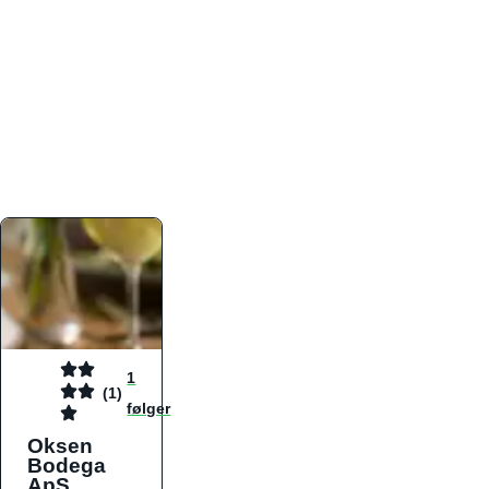
atmosfæren. Platformen er faktabaseret,
overskuelig og altid opdateret med de nyeste
informationer, hvilket gør den til det ideelle værktøj
for både lokale madelskere og turister på farten.
Find præcis den madtype og den stemning, der
passer til din næste middag, uanset hvor i landet
du befinder dig.
1
(1)
følger
Oksen
Bodega
ApS