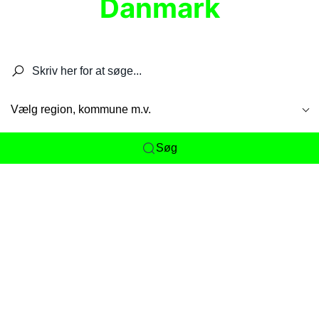
Danmark
Søg efter restauranter, spisesteder, caféer,
barer, pubber, hoteller og aktiviteter.
Vælg region, kommune m.v.
Søg
Her får du det komplette overblik
over
Danmarks mange spisesteder, caféer og
restauranter samlet ét sted. Vi gør det nemt for
dig at opdage alt fra skjulte lokale favoritter til
eksklusive gourmetoplevelser på tværs af alle
landets byer og regioner.
Søgningen er gjort enkel, så du hurtigt kan filtrere
efter madtype, lokation eller specifikke ønsker til