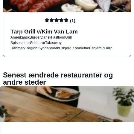
(1)
Tarp Grill v/Kim Van Lam
Amerikansk
Burger
Dansk
Fastfood
Grill
Spisesteder
Grillbarer
Takeaway
Danmark
Region Syddanmark
Esbjerg Kommune
Esbjerg N
Tarp
Senest ændrede restauranter og
andre steder