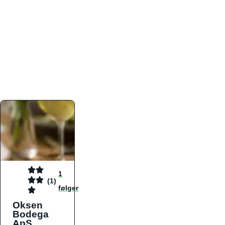
atmosfæren. Platformen er faktabaseret,
overskuelig og altid opdateret med de nyeste
informationer, hvilket gør den til det ideelle værktøj
for både lokale madelskere og turister på farten.
Find præcis den madtype og den stemning, der
passer til din næste middag, uanset hvor i landet
du befinder dig.
1
(1)
følger
Oksen
Bodega
ApS