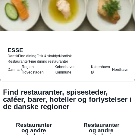
ESSE
Dansk
Fine dining
Fisk & skaldyr
Nordisk
Restauranter
Fine dining restauranter
Region
Københavns
København
Danmark
Nordhavn
Hovedstaden
Kommune
Ø
Find restauranter, spisesteder,
caféer, barer, hoteller og forlystelser i
de danske regioner
Restauranter
Restauranter
og andre
og andre