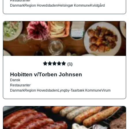
Restauranter
Danmark
Region Hovedstaden
Helsingør Kommune
Kvistgård
(1)
Hobitten v/Torben Johnsen
Dansk
Restauranter
Danmark
Region Hovedstaden
Lyngby-Taarbæk Kommune
Virum