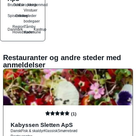
Brunch
Dansk
Europæisk
Morgenmad
Vinstuer
Spisesteder
Drikkesteder
og
bodegaer
Region
Tårnby
Danmark
Kastrup
Hovedstaden
Kommune
Restauranter og andre steder med
anmeldelser
(1)
Kabyssen Sletten ApS
Dansk
Fisk & skaldyr
Klassisk
Smørrebrød