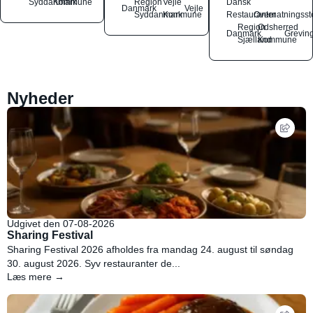
Syddanmark
Kommune
Region
Vejle
Dansk
Danmark
Vejle
Syddanmark
Kommune
Restauranter
Overnatningsst
Region
Odsherred
Danmark
Grevin
Sjælland
Kommune
Nyheder
Udgivet den 07-08-2026
Sharing Festival
Sharing Festival 2026 afholdes fra mandag 24. august til søndag
30. august 2026. Syv restauranter de...
Læs mere →