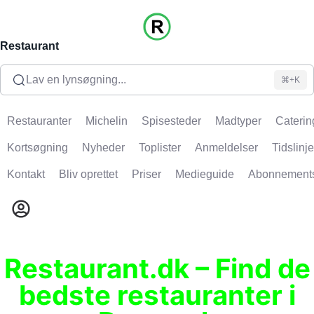
Restaurant
Lav en lynsøgning...
⌘+K
Restauranter
Michelin
Spisesteder
Madtyper
Caterin
Kortsøgning
Nyheder
Toplister
Anmeldelser
Tidslinje
Kontakt
Bliv oprettet
Priser
Medieguide
Abonnement
Restaurant.dk – Find de
bedste restauranter i