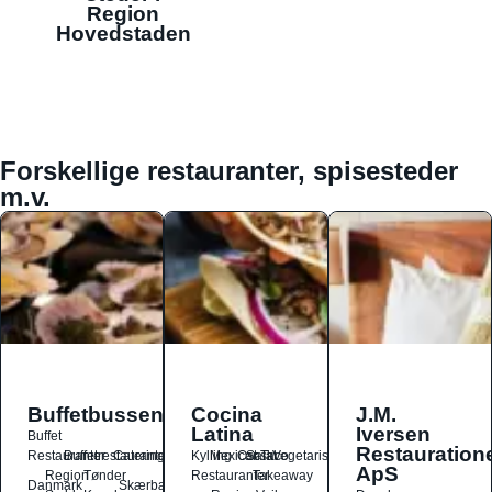
Region
Hovedstaden
Forskellige restauranter, spisesteder
m.v.
Buffetbussen
Cocina
J.M.
Latina
Iversen
Buffet
Restauration
Restauranter
Buffetrestauranter
Catering
Kylling
Mexicansk
Ost
Salat
Taco
Vegetarisk
ApS
Region
Tønder
Restauranter
Takeaway
Danmark
Skærbæk