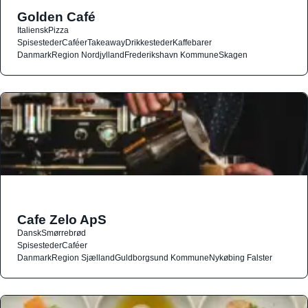
Golden Café
Italiensk
Pizza
Spisesteder
Caféer
Takeaway
Drikkesteder
Kaffebarer
Danmark
Region Nordjylland
Frederikshavn Kommune
Skagen
Cafe Zelo ApS
Dansk
Smørrebrød
Spisesteder
Caféer
Danmark
Region Sjælland
Guldborgsund Kommune
Nykøbing Falster