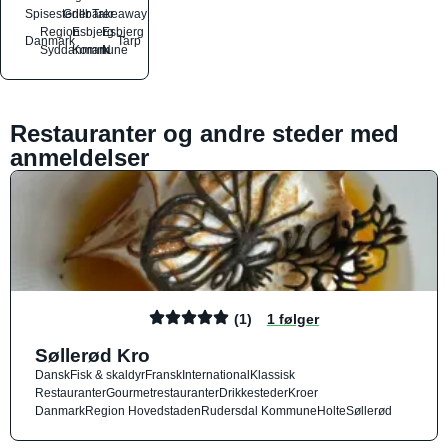
Spisesteder
Grillbarer
Takeaway
Region
Esbjerg
Esbjerg
Danmark
Tarp
Syddanmark
Kommune
N
Restauranter og andre steder med
anmeldelser
(1)
1 følger
Søllerød Kro
Dansk
Fisk & skaldyr
Fransk
International
Klassisk
Restauranter
Gourmetrestauranter
Drikkesteder
Kroer
Danmark
Region Hovedstaden
Rudersdal Kommune
Holte
Søllerød