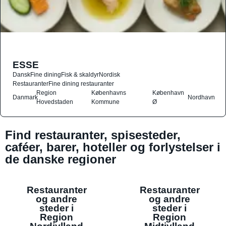
ESSE
Dansk
Fine dining
Fisk & skaldyr
Nordisk
Restauranter
Fine dining restauranter
Region
Københavns
København
Danmark
Nordhavn
Hovedstaden
Kommune
Ø
Find restauranter, spisesteder,
caféer, barer, hoteller og forlystelser i
de danske regioner
Restauranter
Restauranter
og andre
og andre
steder i
steder i
Region
Region