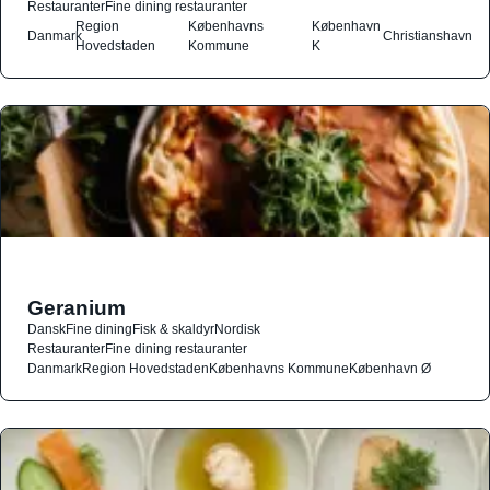
Restauranter
Fine dining restauranter
Region
Københavns
København
Danmark
Christianshavn
Hovedstaden
Kommune
K
Geranium
Dansk
Fine dining
Fisk & skaldyr
Nordisk
Restauranter
Fine dining restauranter
Danmark
Region Hovedstaden
Københavns Kommune
København Ø