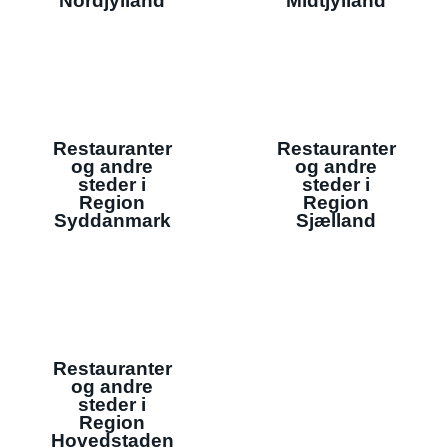
Nordjylland
Midtjylland
Restauranter
Restauranter
og andre
og andre
steder i
steder i
Region
Region
Syddanmark
Sjælland
Restauranter
og andre
steder i
Region
Hovedstaden