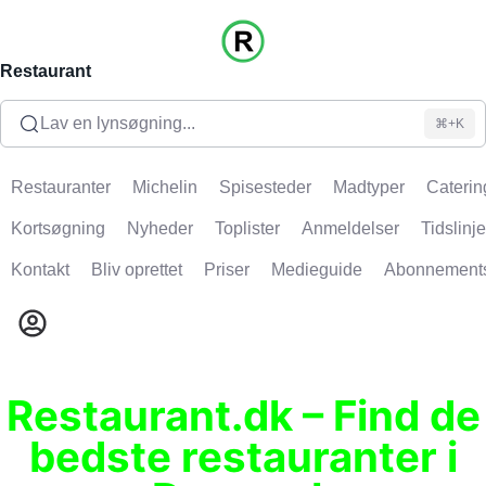
Restaurant
Lav en lynsøgning...
⌘+K
Restauranter
Michelin
Spisesteder
Madtyper
Caterin
Kortsøgning
Nyheder
Toplister
Anmeldelser
Tidslinje
Kontakt
Bliv oprettet
Priser
Medieguide
Abonnement
Restaurant.dk – Find de
bedste restauranter i