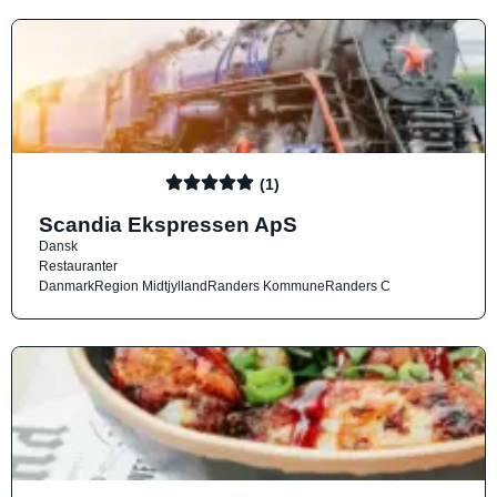
(1)
Scandia Ekspressen ApS
Dansk
Restauranter
Danmark
Region Midtjylland
Randers Kommune
Randers C