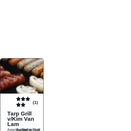
atmosfæren. Platformen er faktabaseret,
overskuelig og altid opdateret med de nyeste
informationer, hvilket gør den til det ideelle værktøj
for både lokale madelskere og turister på farten.
Find præcis den madtype og den stemning, der
passer til din næste middag, uanset hvor i landet
du befinder dig.
(1)
Tarp Grill
v/Kim Van
Lam
Amerikansk
Burger
Dansk
Fastfood
Grill