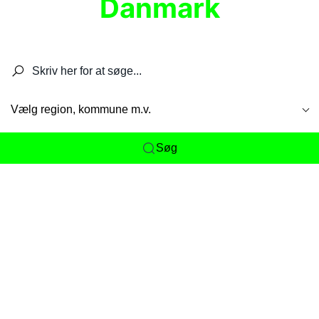
Danmark
Søg efter restauranter, spisesteder, caféer,
barer, pubber, hoteller og aktiviteter.
Vælg region, kommune m.v.
Søg
Her får du det komplette overblik
over
Danmarks mange spisesteder, caféer og
restauranter samlet ét sted. Vi gør det nemt for
dig at opdage alt fra skjulte lokale favoritter til
eksklusive gourmetoplevelser på tværs af alle
landets byer og regioner.
Søgningen er gjort enkel, så du hurtigt kan filtrere
efter madtype, lokation eller specifikke ønsker til