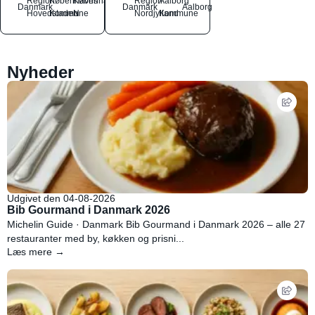
Region
Københavns
København
Region
Aalborg
Danmark
Danmark
Aalborg
Hovedstaden
Kommune
N
Nordjylland
Kommune
Nyheder
Udgivet den 04-08-2026
Bib Gourmand i Danmark 2026
Michelin Guide · Danmark Bib Gourmand i Danmark 2026 – alle 27
restauranter med by, køkken og prisni...
Læs mere →