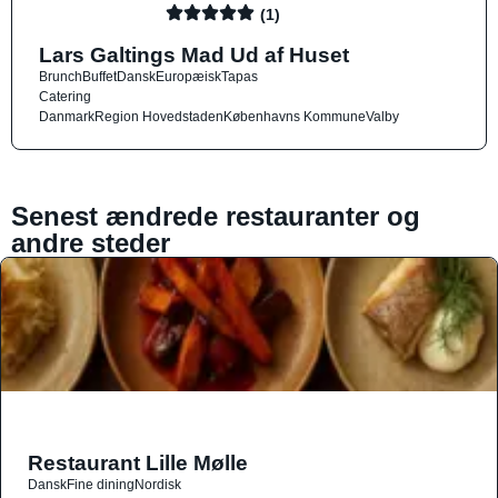
(1)
Lars Galtings Mad Ud af Huset
Brunch
Buffet
Dansk
Europæisk
Tapas
Catering
Danmark
Region Hovedstaden
Københavns Kommune
Valby
Senest ændrede restauranter og
andre steder
Restaurant Lille Mølle
Dansk
Fine dining
Nordisk