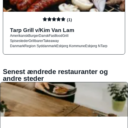
(1)
Tarp Grill v/Kim Van Lam
Amerikansk
Burger
Dansk
Fastfood
Grill
Spisesteder
Grillbarer
Takeaway
Danmark
Region Syddanmark
Esbjerg Kommune
Esbjerg N
Tarp
Senest ændrede restauranter og
andre steder