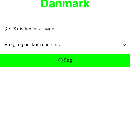
Danmark
Søg efter restauranter, spisesteder, caféer,
barer, pubber, hoteller og aktiviteter.
Vælg region, kommune m.v.
Søg
Her får du det komplette overblik
over
Danmarks mange spisesteder, caféer og
restauranter samlet ét sted. Vi gør det nemt for
dig at opdage alt fra skjulte lokale favoritter til
eksklusive gourmetoplevelser på tværs af alle
landets byer og regioner.
Søgningen er gjort enkel, så du hurtigt kan filtrere
efter madtype, lokation eller specifikke ønsker til