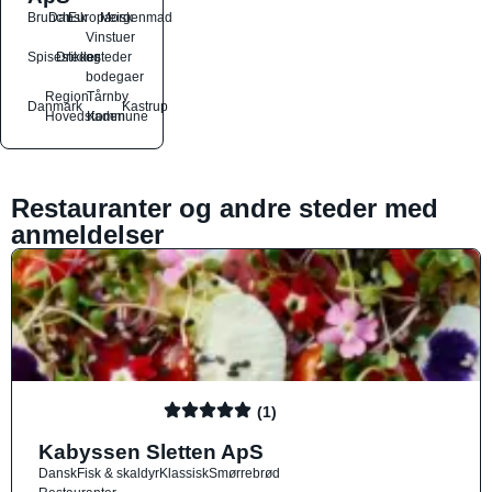
Brunch
Dansk
Europæisk
Morgenmad
Vinstuer
Spisesteder
Drikkesteder
og
bodegaer
Region
Tårnby
Danmark
Kastrup
Hovedstaden
Kommune
Restauranter og andre steder med
anmeldelser
(1)
Kabyssen Sletten ApS
Dansk
Fisk & skaldyr
Klassisk
Smørrebrød