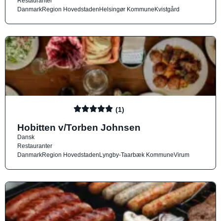
Restauranter
Danmark
Region Hovedstaden
Helsingør Kommune
Kvistgård
(1)
Hobitten v/Torben Johnsen
Dansk
Restauranter
Danmark
Region Hovedstaden
Lyngby-Taarbæk Kommune
Virum