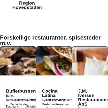
Region
Hovedstaden
Forskellige restauranter, spisesteder
m.v.
Buffetbussen
Cocina
J.M.
Latina
Iversen
Buffet
Restauration
Restauranter
Buffetrestauranter
Catering
Kylling
Mexicansk
Ost
Salat
Taco
Vegetarisk
ApS
Region
Tønder
Restauranter
Takeaway
Danmark
Skærbæk