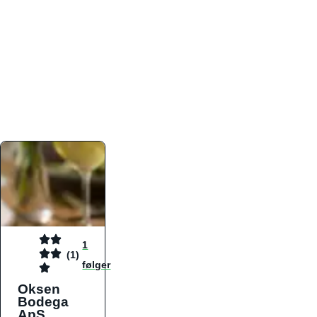
atmosfæren. Platformen er faktabaseret,
overskuelig og altid opdateret med de nyeste
informationer, hvilket gør den til det ideelle værktøj
for både lokale madelskere og turister på farten.
Find præcis den madtype og den stemning, der
passer til din næste middag, uanset hvor i landet
du befinder dig.
1
(1)
følger
Oksen
Bodega
ApS