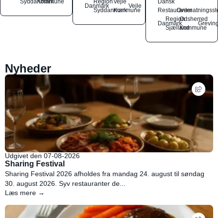
Syddanmark
Kommune
Region
Vejle
Dansk
Danmark
Vejle
Syddanmark
Kommune
Restauranter
Overnatningsst
Region
Odsherred
Danmark
Grevin
Sjælland
Kommune
Nyheder
Udgivet den 07-08-2026
Sharing Festival
Sharing Festival 2026 afholdes fra mandag 24. august til søndag
30. august 2026. Syv restauranter de...
Læs mere →