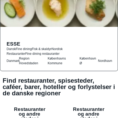
ESSE
Dansk
Fine dining
Fisk & skaldyr
Nordisk
Restauranter
Fine dining restauranter
Region
Københavns
København
Danmark
Nordhavn
Hovedstaden
Kommune
Ø
Find restauranter, spisesteder,
caféer, barer, hoteller og forlystelser i
de danske regioner
Restauranter
Restauranter
og andre
og andre