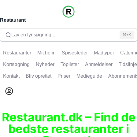
Restaurant
Lav en lynsøgning...
⌘+K
Restauranter
Michelin
Spisesteder
Madtyper
Caterin
Kortsøgning
Nyheder
Toplister
Anmeldelser
Tidslinje
Kontakt
Bliv oprettet
Priser
Medieguide
Abonnement
Restaurant.dk – Find de
bedste restauranter i