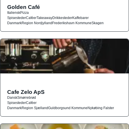
Golden Café
Italiensk
Pizza
Spisesteder
Caféer
Takeaway
Drikkesteder
Kaffebarer
Danmark
Region Nordjylland
Frederikshavn Kommune
Skagen
Cafe Zelo ApS
Dansk
Smørrebrød
Spisesteder
Caféer
Danmark
Region Sjælland
Guldborgsund Kommune
Nykøbing Falster