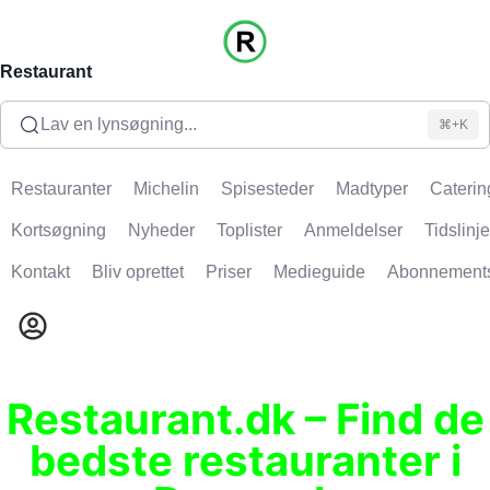
Restaurant
Lav en lynsøgning...
⌘+K
Restauranter
Michelin
Spisesteder
Madtyper
Caterin
Kortsøgning
Nyheder
Toplister
Anmeldelser
Tidslinje
Kontakt
Bliv oprettet
Priser
Medieguide
Abonnement
Restaurant.dk – Find de
bedste restauranter i