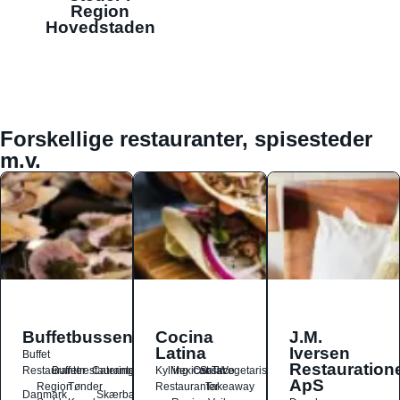
Region
Hovedstaden
Forskellige restauranter, spisesteder
m.v.
Buffetbussen
Cocina
J.M.
Latina
Iversen
Buffet
Restauration
Restauranter
Buffetrestauranter
Catering
Kylling
Mexicansk
Ost
Salat
Taco
Vegetarisk
ApS
Region
Tønder
Restauranter
Takeaway
Danmark
Skærbæk