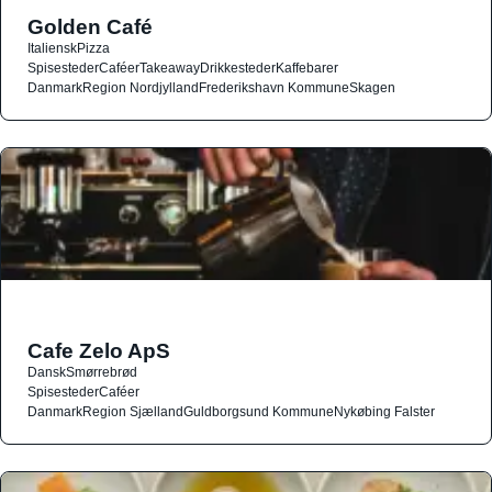
Golden Café
Italiensk
Pizza
Spisesteder
Caféer
Takeaway
Drikkesteder
Kaffebarer
Danmark
Region Nordjylland
Frederikshavn Kommune
Skagen
Cafe Zelo ApS
Dansk
Smørrebrød
Spisesteder
Caféer
Danmark
Region Sjælland
Guldborgsund Kommune
Nykøbing Falster