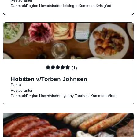
Restauranter
Danmark
Region Hovedstaden
Helsingør Kommune
Kvistgård
(1)
Hobitten v/Torben Johnsen
Dansk
Restauranter
Danmark
Region Hovedstaden
Lyngby-Taarbæk Kommune
Virum