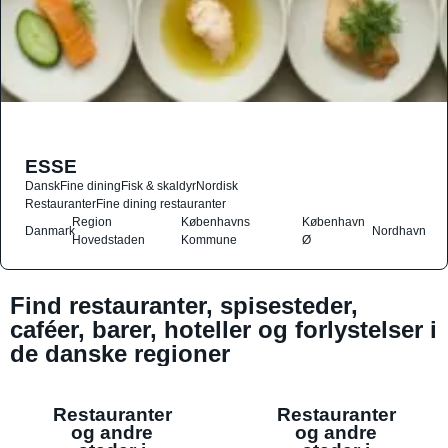
ESSE
Dansk
Fine dining
Fisk & skaldyr
Nordisk
Restauranter
Fine dining restauranter
Region
Københavns
København
Danmark
Nordhavn
Hovedstaden
Kommune
Ø
Find restauranter, spisesteder,
caféer, barer, hoteller og forlystelser i
de danske regioner
Restauranter
Restauranter
og andre
og andre