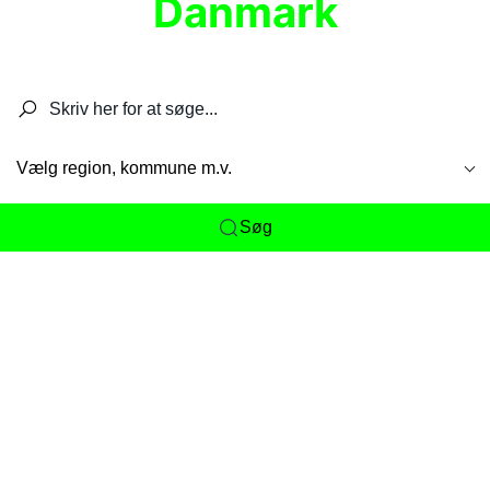
Danmark
Søg efter restauranter, spisesteder, caféer,
barer, pubber, hoteller og aktiviteter.
Vælg region, kommune m.v.
Søg
Her får du det komplette overblik
over
Danmarks mange spisesteder, caféer og
restauranter samlet ét sted. Vi gør det nemt for
dig at opdage alt fra skjulte lokale favoritter til
eksklusive gourmetoplevelser på tværs af alle
landets byer og regioner.
Søgningen er gjort enkel, så du hurtigt kan filtrere
efter madtype, lokation eller specifikke ønsker til