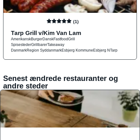
(1)
Tarp Grill v/Kim Van Lam
Amerikansk
Burger
Dansk
Fastfood
Grill
Spisesteder
Grillbarer
Takeaway
Danmark
Region Syddanmark
Esbjerg Kommune
Esbjerg N
Tarp
Senest ændrede restauranter og
andre steder