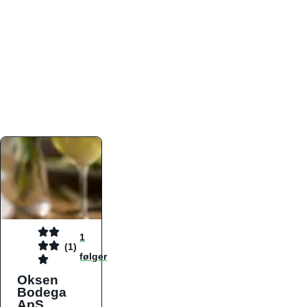
atmosfæren. Platformen er faktabaseret,
overskuelig og altid opdateret med de nyeste
informationer, hvilket gør den til det ideelle værktøj
for både lokale madelskere og turister på farten.
Find præcis den madtype og den stemning, der
passer til din næste middag, uanset hvor i landet
du befinder dig.
1
(1)
følger
Oksen
Bodega
ApS