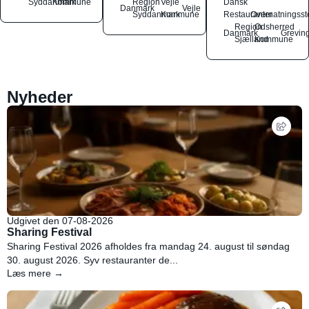
Syddanmark
Kommune
Region
Vejle
Dansk
Danmark
Vejle
Syddanmark
Kommune
Restauranter
Overnatningsst
Region
Odsherred
Danmark
Grevin
Sjælland
Kommune
Nyheder
Udgivet den 07-08-2026
Sharing Festival
Sharing Festival 2026 afholdes fra mandag 24. august til søndag
30. august 2026. Syv restauranter de...
Læs mere →