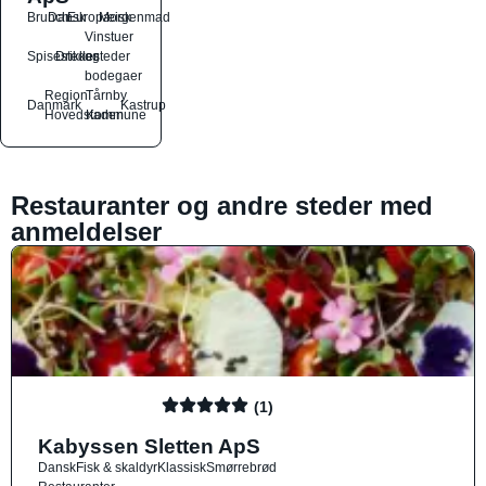
Brunch
Dansk
Europæisk
Morgenmad
Vinstuer
Spisesteder
Drikkesteder
og
bodegaer
Region
Tårnby
Danmark
Kastrup
Hovedstaden
Kommune
Restauranter og andre steder med
anmeldelser
(1)
Kabyssen Sletten ApS
Dansk
Fisk & skaldyr
Klassisk
Smørrebrød